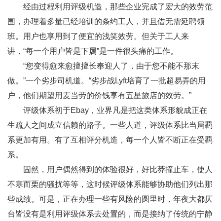
经由过程利用评级机造，那些企业完成了宏大的效劳范
围，办理着多量已经培训的条约工人，并且借无需延聘领
班。用户也享用到了便宜的浅笑效劳。但关于工人来
讲，“每一个用户皆是下属”是一件很头痛的工作。
“您变得愈来愈擅擅长奉迎人了，由于您不能不那末
做。”一个劣步司机道。“劣步战Lyft培育了一批超易弄的用
户，他们期望用麦当劳的价钱享有五星旅店的效劳。”
评级体系初于Ebay，业界凡是把这类体系形貌成正在
生疏人之间成立信赖的路子。一些人道，评级体系比当局羁
系更加有用。有了互相评分机造，每一个人皆不断正在受羁
系。
固然，用户偶然得到的体验很好，好比莽撞止车，使人
不寒而栗的骚扰等等，这时候评级体系能够协助他们列出那
些成绩。可是，正在办理一些有风险的圆里时，年夜大都仄
台皆没有是利用评级体系去处置的，而是接纳了传统的宁静