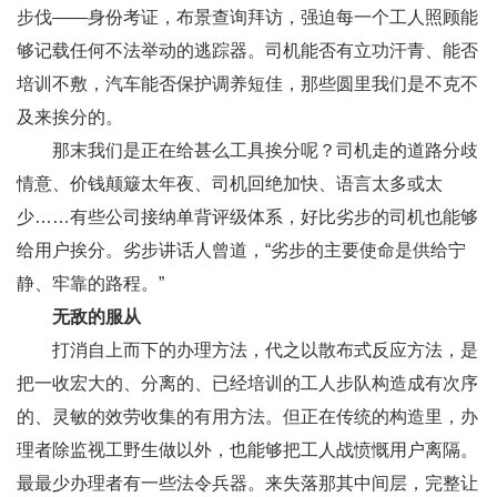
步伐——身份考证，布景查询拜访，强迫每一个工人照顾能
够记载任何不法举动的逃踪器。司机能否有立功汗青、能否
培训不敷，汽车能否保护调养短佳，那些圆里我们是不克不
及来挨分的。
那末我们是正在给甚么工具挨分呢？司机走的道路分歧
情意、价钱颠簸太年夜、司机回绝加快、语言太多或太
少……有些公司接纳单背评级体系，好比劣步的司机也能够
给用户挨分。劣步讲话人曾道，“劣步的主要使命是供给宁
静、牢靠的路程。”
无敌的服从
打消自上而下的办理方法，代之以散布式反应方法，是
把一收宏大的、分离的、已经培训的工人步队构造成有次序
的、灵敏的效劳收集的有用方法。但正在传统的构造里，办
理者除监视工野生做以外，也能够把工人战愤慨用户离隔。
最最少办理者有一些法令兵器。来失落那其中间层，完整让