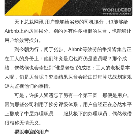
天下总裁网
讯 用户能够给劣步的司机挨分，也能够给
Airbnb上的房间挨分。别的另有许多相似的仄台，也能够让
用户给效劳挨分。
到今朝为行，闭于劣步、Airbnb等效劳的争辩皆集合正
在工人的身份上：他们终究是启包商仍是雇员呢？那个成
绩，偶然候也会牵扯到“谁是老板”的成绩：工人的老板是本
人呢，仍是仄台呢？究竟结果仄台会经由过程算法战划定规
矩去监视他们的事情。
可是，许多人皆遗忘了另有一个第三圆，那便是用户。
因为那些公司利用了挨分评级体系，用户曾经正在必然水平
上酿成了中层办理职员——服从极下的办理职员，偶然候借
很相称无情无义。
易以奉迎的用户