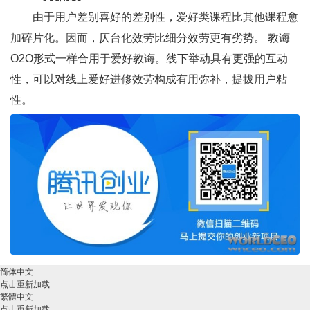
由于用户差别喜好的差别性，爱好类课程比其他课程愈
加碎片化。因而，仄台化效劳比细分效劳更有劣势。 教诲
O2O形式一样合用于爱好教诲。线下举动具有更强的互动
性，可以对线上爱好进修效劳构成有用弥补，提拔用户粘
性。
简体中文
点击重新加载
繁體中文
点击重新加载