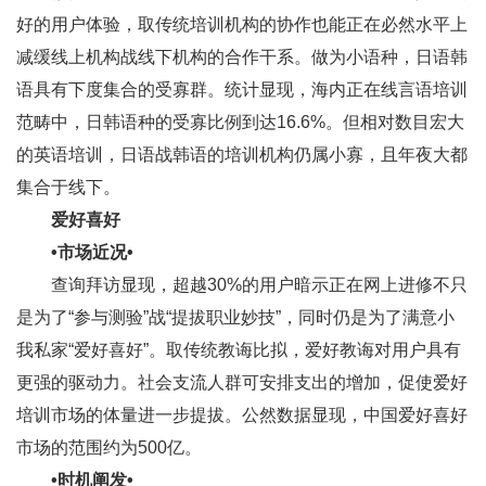
好的用户体验，取传统培训机构的协作也能正在必然水平上
减缓线上机构战线下机构的合作干系。做为小语种，日语韩
语具有下度集合的受寡群。统计显现，海内正在线言语培训
范畴中，日韩语种的受寡比例到达16.6%。但相对数目宏大
的英语培训，日语战韩语的培训机构仍属小寡，且年夜大都
集合于线下。
爱好喜好
•市场近况•
查询拜访显现，超越30%的用户暗示正在网上进修不只
是为了“参与测验”战“提拔职业妙技”，同时仍是为了满意小
我私家“爱好喜好”。取传统教诲比拟，爱好教诲对用户具有
更强的驱动力。社会支流人群可安排支出的增加，促使爱好
培训市场的体量进一步提拔。公然数据显现，中国爱好喜好
市场的范围约为500亿。
•时机阐发•