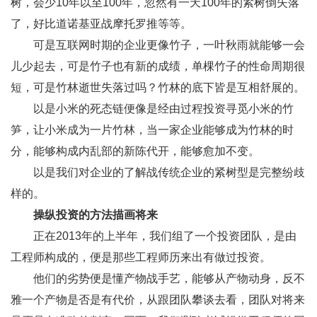
树，会少10年以至100年，忽然有一天100年的紧树倒失落
了，好比道
诺基亚
战摩托罗推等等。
可是互联网时期的企业更像竹子，一叶秋雨就能够一会
儿少起去，可是竹子也有新的成绩，单棵竹子的性命周期很
短，可是竹林逝世失落过吗？竹林的底下皆是互相舒展的。
以是小米的死态链便像是经由过程投资寻觅小米的竹
笋，让小米成为一片竹林，当一家企业能够成为竹林的时
分，能够构成内乱部的新陈代开，能够愈加不变。
以是我们对企业的了解战传统企业的紧树型是完整纷歧
样的。
操纵投资的方法描画将来
正在2013年的上半年，我们组了一个投资团队，是由
工程师构成的，便是那些工程师历来出有做过投资。
他们的劣势便是懂产物战手艺，能够从产物动身，反不
雅一个产物是否是有代价，从跟团队攀谈去看，团队对将来