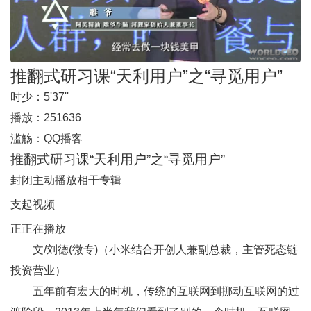
推翻式研习课“天利用户”之“寻觅用户”
时少：
5'37''
播放：
251636
滥觞：
QQ播客
推翻式研习课“天利用户”之“寻觅用户”
封闭主动播放
相干专辑
支起视频
正正在播放
文/刘德(
微专
)（小米结合开创人兼副总裁，主管死态链
投资营业）
五年前有宏大的时机，传统的互联网到挪动互联网的过