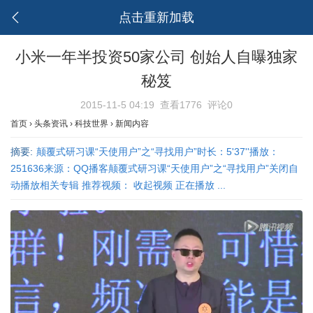
点击重新加载
小米一年半投资50家公司 创始人自曝独家
秘笈
2015-11-5 04:19
查看1776
评论0
首页
›
头条资讯
›
科技世界
›
新闻内容
摘要:
颠覆式研习课“天使用户”之“寻找用户”时长：5'37''播放：
251636来源：QQ播客颠覆式研习课“天使用户”之“寻找用户”关闭自
动播放相关专辑 推荐视频： 收起视频 正在播放 ...