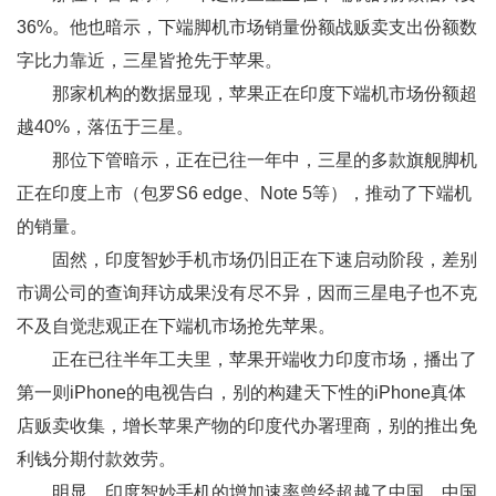
36%。他也暗示，下端脚机市场销量份额战贩卖支出份额数
字比力靠近，三星皆抢先于苹果。
那家机构的数据显现，苹果正在印度下端机市场份额超
越40%，落伍于三星。
那位下管暗示，正在已往一年中，三星的多款旗舰脚机
正在印度上市（包罗S6 edge、Note 5等），推动了下端机
的销量。
固然，印度智妙手机市场仍旧正在下速启动阶段，差别
市调公司的查询拜访成果没有尽不异，因而三星电子也不克
不及自觉悲观正在下端机市场抢先苹果。
正在已往半年工夫里，苹果开端收力印度市场，播出了
第一则iPhone的电视告白，别的构建天下性的iPhone真体
店贩卖收集，增长苹果产物的印度代办署理商，别的推出免
利钱分期付款效劳。
明显，印度智妙手机的增加速率曾经超越了中国，中国