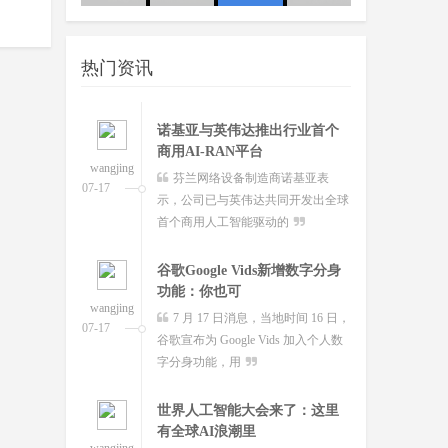
wangjing
据外媒 POLITICO 当地时间本月
队
07-17
12 日报道，法国人工智能初创企业
热门资讯
Mistral AI 首席执行
诺基亚与英伟达推出行业首个
商用AI-RAN平台
wangjing
芬兰网络设备制造商诺基亚表
07-17
示，公司已与英伟达共同开发出全球
首个商用人工智能驱动的
谷歌Google Vids新增数字分身
功能：你也可
wangjing
7 月 17 日消息，当地时间 16 日，
07-17
谷歌宣布为 Google Vids 加入个人数
字分身功能，用
世界人工智能大会来了：这里
有全球AI浪潮里
wangjing
整齐的展台已然就位，屏幕上光