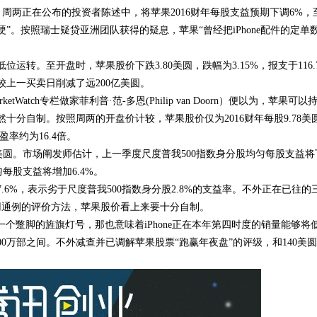
rcha）周两正在公布的投资者陈述中，将苹果2016财年每股支益预期下调6%，
示疲硬”。按照瑞士疑贷亚洲团队获得的疑息，苹果“曾经把iPhone配件的定单
转。至开盘时，苹果股价下跌3.80美圆，跌幅为3.15%，报支于116.
较上一买卖日削减了远200亿美圆。
tch专栏做家菲利普·范-多恩(Philip van Doorn）便以为，苹果可以
分自制。按照周两的开盘价计较，苹果股价仅为2016财年每股9.78美
盈率约为16.4倍。
9美圆。市场阐发师估计，上一季度尺度普我500指数身分股均匀每股支益将
每股支益将增加6.4%。
6%，表示劣于尺度普我500指数身分股2.8%的支益率。不外正在已往的
用通例的评价方法，苹果股价看上来要十分自制。
硬时一个蹩脚的旌旗灯号，那也意味着iPhone正在本年第四时度的销量能够将
000万部之间。不外减查并已调解苹果股票“跑赢年夜盘”的评级，和140美