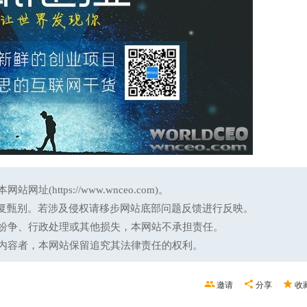
ttps://www.wnceo.com)。
反复甄别。若涉及侵权请移步网站底部问题反馈进行反映。
纷争、行政处理或其他损失，本网站不承担责任。
内容者，本网站保留追究其法律责任的权利。
邀请
分享
收
2023年全球创新指数：瑞士
赵丽颖真瘦，牛仔阔腿裤都