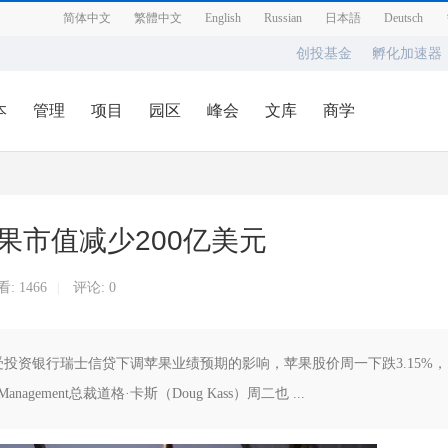
简体中文
繁體中文
English
Russian
日本語
Deutsch
创投基金
孵化加速器
本
管理
项目
园区
峰会
文库
商学
果市值减少200亿美元
看:
1466
评论: 0
|
，受投资银行瑞士信贷下调苹果业绩预期的影响，苹果股价周一下跌3.15%，
Management总裁道格·卡斯（Doug Kass）周二也 ...