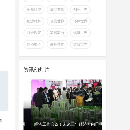
全球首个可变形个人机器人，
上纬新材启元T1
招商联盟
藏品鉴赏
创业世界
wangjing
上纬新材今日官宣，全球首个可
07-17
能源材料
食品世界
环保世界
变形个人机器人 —— 启元 T，正式
登场。据介绍，上纬新
社会观察
家居家电
健康世界
超越Opus 4.7美国顶级大模型
数码电子
商务世界
游戏世界
Kimi K3即将发
wangjing
这个月会有多款国产重量级大模
07-17
型发布，除了DeepSeek V4正式版之
资讯幻灯片
外，最受关注的当属月
澳大利亚将推出其人工智能标
准并在政府内设
wangjing
澳大利亚联邦政府当地时间今日
07-17
宣布将推出其人工智能标准并在总理
和内阁部内设立人工智
藏
Mistral首席执行官Mensch：法
、瑞典和美
撑不起，网
经济工作会议！未来三年经济方向已明
开工首日晒“
国凭平价电力