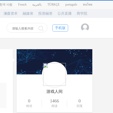
한국 사람
French
بالعربية
TÜRKÇE
português
คนไทย
澜森资本
融媒体
投资融资
公共直播
商学院
手机版
游戏人间
0
1466
0
粉丝
阅读
回复