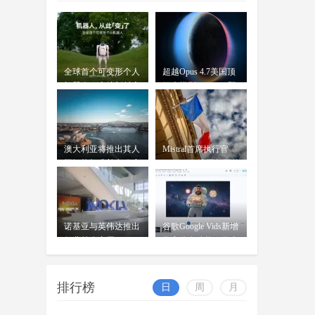
OpenAI前首席技术官米拉
全球首个可变形个人
超越Opus 4.7美国顶
机器人，上纬新材启
级大模型 Kimi K3即
元T1
将发
澳大利亚将推出其人
Mistral首席执行官
工智能标准并在政府
Mensch：法国凭平价
内设
电力
诺基亚与英伟达推出
谷歌Google Vids新增
行业首个商用AI-
数字分身功能：你也
RAN平台
可
排行榜
日
周
月