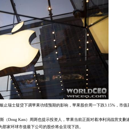
资银止瑞士疑贷下调
苹果
功绩预期的影响，苹果股价周一下跌3.15%，市值
ent总裁讲格·卡斯（Doug Kass）周两也提示投资人，苹果当前正面对着净利润战营支删
为那家环球市值最下公司的股价将会呈现下跌。