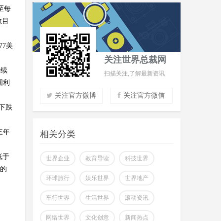
至每
数目
77美
关注世界总裁网
持续
扫描关注,了解最新资讯
圆利
关注官方微博
关注官方微信
下跌
实时了解财经信息
掌握市场风云动态
三年
相关分类
助力商场共赢至胜
低于
改变你所看到的世界
世界企业
教育导读
科技世界
圆的
环球旅行
娱乐世界
世界地产
车行世界
生活世界
滚动资讯
网络世界
文化创意
新闻热点