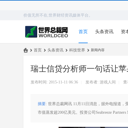
价值无所不在,世界财经资讯媒体平台。
首页
头条资讯
资
›
首页
›
头条资讯
›
科技世界
›
新闻内容
世
瑞士信贷分析师一句话让苹
界
总
发布时间: 2015-11-11 06:36
发布者:
游戏人间
查
|
|
裁
网
摘要
: 世界总裁网讯 11月11日消息，据外电报道
市值蒸发超200亿美元。投资公司Seabreeze Partners 