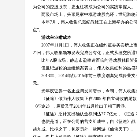
为公司的控股股东，史玉柱将成为公司的实践掌握人。
两级市场上，头顶尾家中概游戏股光环，世纪游轮开
本年7月，伟人收集总裁纪教锋正在上海举办的公司
点”。
游戏主业啃成本
2007年11月1日，伟人收集正在纽约证券买卖所上
21日，伟人收集颁布发表完成公有化，正式从纽交所退市
比年A股市场，静态市盈率逾百倍的游戏股触目皆是，像掌
但世纪游轮的重组预案表白，伟人收集红利的昌盛
2013年、2014年战2015年前三季度别离完成停业支出2
元。
光年夜证券一名止业阐发师暗示，今朝，伟人收集
《征途》做为伟人收集正在2005 年自立研收的尾
《征途2》，厥后又于2014年12月推出了相干脚游。
《征途》乏计支出确认金额到达27.7亿元，《征途 
也便是道，正在公司的营支组成中，自《征途》战《
越九成。比拟之下，包罗另外一款网游《仙侠天下》、《
亿元，仅占上述两款《征途》营支的5.62%。