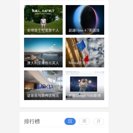
告，"Apple智能"正式完成备案
OpenAI前女CTO创业发布首款
AI模型：借鉴中
wangjing
全球首个可变形个人
超越Opus 4.7美国顶
穆拉蒂凤凰网科技讯 北京时间7月
07-17
机器人，上纬新材启
级大模型 Kimi K3即
16日，据《华尔街日报》报道，
元T1
将发
OpenAI前首席技术官米拉
澳大利亚将推出其人
Mistral首席执行官
工智能标准并在政府
Mensch：法国凭平价
内设
电力
诺基亚与英伟达推出
谷歌Google Vids新增
行业首个商用AI-
数字分身功能：你也
RAN平台
可
排行榜
日
周
月