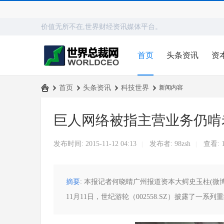
价值无所不在,世界财经资讯媒体平台。
首页
头条资讯
资
›
首页
›
头条资讯
›
科技世界
›
新闻内容
世
巨人网络被指主营业务仍啃
界
总
发布时间: 2015-11-12 04:13
发布者:
98zsh
查看:
|
|
裁
网
摘要
: 本报记者何晓晴广州报道资本大鳄史玉柱(
11月11日，世纪游轮（002558.SZ）披露了一