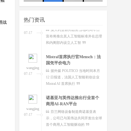
夜幅
wangjing
澳大利亚联邦政府当地时间今日
友：这
队
07-17
宣布将推出其人工智能标准并在总理
热门资讯
和内阁部内设立人工智
理战
Mistral首席执行官Mensch：法
国凭平价电力
wangjing
据外媒 POLITICO 当地时间本月
07-17
12 日报道，法国人工智能初创企业
Mistral AI 首席执行
诺基亚与英伟达推出行业首个
商用AI-RAN平台
wangjing
芬兰网络设备制造商诺基亚表
07-17
示，公司已与英伟达共同开发出全球
首个商用人工智能驱动的
谷歌Google Vids新增数字分身
功能：你也可
wangjing
7 月 17 日消息，当地时间 16 日，