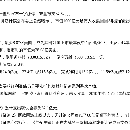
盘即宣布一字涨停，末盘报支34.82元。
脚游计谋公布会上公然暗示，“市值1000亿元是伟人收集回回A股后的出
市，融资8.87亿美圆，成为其时好国上市最年夜中百姓营企业。比及2014年
，退市时的市值为28.68亿美圆。
趣科技（300315.SZ）、昆仑万维（300418.SZ）等。
期间或已已往。
4.9亿元、23.4亿元战15.5亿元，完成净利润13.2亿元、11.59亿元战2.1
次要的红利滥觞仍是要依托其发财的征途系列游戏产物。
款国战网游，正在《征途》得到胜利后，伟人收集于2010年推出了2D国战
2》乏计支出确认金额为32.1亿元。
征途 2》两款网游上线以去，乏计给公司奉献了60亿元阁下的营支，占
征途心袋版》、《年夜主宰》正在内乱的三款挪动游戏开计完成营支仅为3