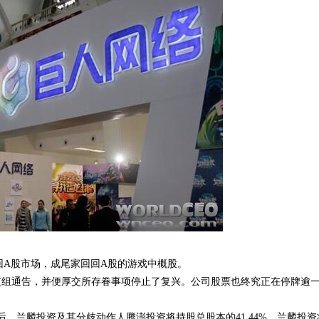
回A股市场，成尾家回回A股的游戏中概股。
了一系列重组通告，并便厚交所存眷事项停止了复兴。公司股票也终究正在停牌逾
，兰麟投资及其分歧动作人腾澎投资将持股总股本的41.44%，兰麟投资