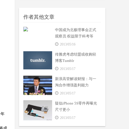
作者其他文章
中国成为北极理事会正式
观察员 权益限于科考等
2013/05/16
传雅虎考虑结盟或收购轻
博客Tumblr
2013/05/17
新浪高管解读财报：与一
淘合作增强盈利能力
2013/05/17
疑似iPhone 5S零件再曝光
尺寸更小
一年
2013/05/17
将成