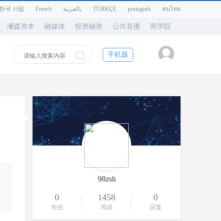
한국 사람
French
بالعربية
TÜRKÇE
português
คนไทย
澜森资本
融媒体
投资融资
公共直播
商学院
手机版
98zsh
0
1458
0
粉丝
阅读
回复