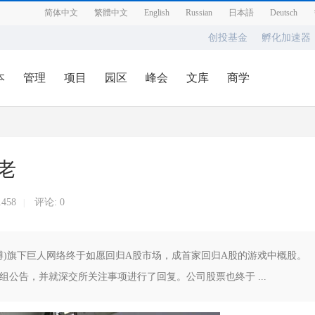
简体中文
繁體中文
English
Russian
日本語
Deutsch
创投基金
孵化加速器
本
管理
项目
园区
峰会
文库
商学
老
1458
评论: 0
|
微博)旗下巨人网络终于如愿回归A股市场，成首家回归A股的游戏中概股。
系列重组公告，并就深交所关注事项进行了回复。公司股票也终于 ...