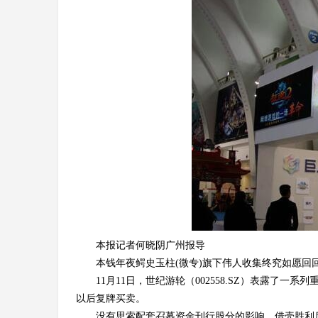
本报记者何晓阴广州报导
本钱年夜鳄史玉柱(
微专
)旗下
伟人收集
终究如愿回
11月11日，世纪游轮（002558.SZ）表露
以后复牌买卖。
没有思索配套召募资金刊行股分的影响，借壳胜利后