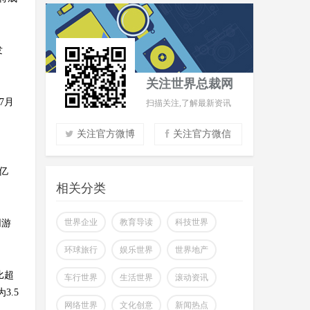
发
关注世界总裁网
7月
扫描关注,了解最新资讯
关注官方微博
关注官方微信
实时了解财经信息
7亿
掌握市场风云动态
相关分类
助力商场共赢至胜
改变你所看到的世界
世界企业
教育导读
科技世界
网游
环球旅行
娱乐世界
世界地产
比超
车行世界
生活世界
滚动资讯
.5
网络世界
文化创意
新闻热点