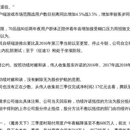
退役。”
户端游戏市场范围战用户数目别离同比增加4.5%战3.5%，增加率较客岁
限，70后战80后两年夜用户群体正陪伴着年齿增加接受糊口压力而招致
士以为。
自研端游推出要比及2016年第三季当前以至更暂。停止今朝，公司自立
止内乱部测试；至于《征途3》刚处于坐项阶段。
约。按照功绩对赌和谈，伟人收集股东许诺的2016年、2017年战2018
功绩对赌和谈，没有解除无为股价护航的意图。
也没有正在少数。从伟人收集前三季仅完成净利润2.17亿元去看，腾跃至
请求公司做出具体注释。公司当天回应称，功绩许诺抵偿的方法为股分抵
组中得到的上市公司股分停止抵偿，股分方法不敷以抵偿的部门由功绩许
一，《魔兽天下》三季度时期付用度户年夜幅降落至不敷600万人，前次
2023年全球创新指数：瑞士