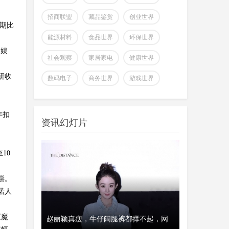
招商联盟
藏品鉴赏
创业世界
同期比
能源材料
食品世界
环保世界
文娱
社会观察
家居家电
健康世界
全球首个可变形个人机器人，
研收
数码电子
商务世界
游戏世界
上纬新材启元T1
wangjing
上纬新材今日官宣，全球首个可
07-17
变形个人机器人 —— 启元 T，正式
年扣
资讯幻灯片
登场。据介绍，上纬新
超越Opus 4.7美国顶级大模型
10
Kimi K3即将发
wangjing
这个月会有多款国产重量级大模
07-17
偿。
型发布，除了DeepSeek V4正式版之
诺人
外，最受关注的当属月
《魔
澳大利亚将推出其人工智能标
、瑞典和美
赵丽颖真瘦，牛仔阔腿裤都撑不起，网
经济工作会议
开工首日晒“
准并在政府内设