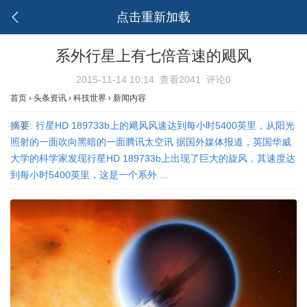
点击重新加载
系外行星上有七倍音速的飓风
2015-11-14 10:14
查看2041
评论0
首页
›
头条资讯
›
科技世界
›
新闻内容
摘要:
行星HD 189733b上的飓风风速达到每小时5400英里，从阳光
照射的一面吹向黑暗的一面腾讯太空讯 据国外媒体报道，英国华威
大学的科学家发现行星HD 189733b上出现了巨大的旋风，其速度达
到每小时5400英里，这是一个系外 ...