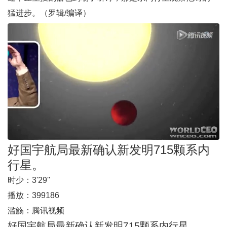
猛进步。（罗辑/编译）
好国宇航局最新确认新发明715颗系内
行星。
时少：
3'29''
播放：
399186
滥觞：
腾讯视频
好国宇航局最新确认新发明715颗系内行星。