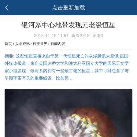
点击重新加载
银河系中心地带发现元老级恒星
2015-11-15 11:51
查看2218
评论0
首页
›
头条资讯
›
科技世界
›
新闻内容
摘要:
这些恒星直接来自于第一代恒星死亡的灰烬腾讯太空讯 据国
外媒体报道，来自英国剑桥大学和澳大利亚国立大学的国际天文学
家小组发现，银河系内拥有一些最古老的恒星，其中可能包含了与
早期宇宙有关的重要线索。比如第 ...