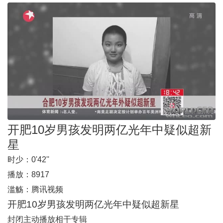
开肥10岁男孩发明两亿光年中疑似超新
星
时少：
0'42''
播放：
8917
滥觞：
腾讯视频
开肥10岁男孩发明两亿光年中疑似超新星
封闭主动播放
相干专辑