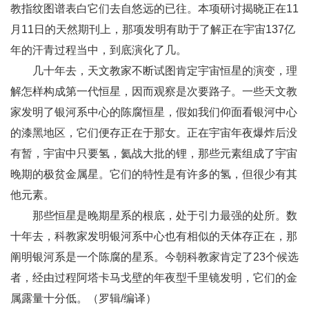
教指纹图谱表白它们去自悠远的已往。本项研讨揭晓正在11
月11日的天然期刊上，那项发明有助于了解正在宇宙137亿
年的汗青过程当中，到底演化了几。
几十年去，天文教家不断试图肯定宇宙恒星的演变，理
解怎样构成第一代恒星，因而观察是次要路子。一些天文教
家发明了银河系中心的陈腐恒星，假如我们仰面看银河中心
的漆黑地区，它们便存正在于那女。正在宇宙年夜爆炸后没
有暂，宇宙中只要氢，氦战大批的锂，那些元素组成了宇宙
晚期的极贫金属星。它们的特性是有许多的氢，但很少有其
他元素。
那些恒星是晚期星系的根底，处于引力最强的处所。数
十年去，科教家发明银河系中心也有相似的天体存正在，那
阐明银河系是一个陈腐的星系。今朝科教家肯定了23个候选
者，经由过程阿塔卡马戈壁的年夜型千里镜发明，它们的金
属露量十分低。（罗辑/编译）