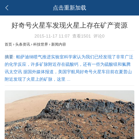
点击重新加载
好奇号火星车发现火星上存在矿产资源
2015-11-17 11:07
查看1501
评论0
首页
›
头条资讯
›
科技世界
›
新闻内容
摘要:
帕萨迪纳喷气推进实验室科学家认为我们已经发现了非常广泛
的化学反应，许多矿脉附近存在硫酸钙，还有一些为硫酸镁和氟腾
讯太空讯 据国外媒体报道，美国宇航局好奇号火星车目前在夏普山
附近发现了火星上的矿脉，这里 ...