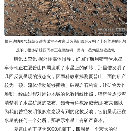
帕萨迪纳喷气鼓鼓促进尝试室科教家以为我们曾经发明了十分普遍的化教
反响，很多矿脉四周存正在硫酸钙，另有一些为硫酸镁战氟
腾讯太空讯 据外洋媒体报导，好国宇航局猎奇号水星
车今朝正在夏普山四周发明了水星上的矿脉，那里借发明了
几回反复呈现的液态火，因而科教家揣测夏普山上面的矿产
较为丰硕。流体活动能够挪动、破裂岩石构造，让矿物发作
堆积，经由过程对周边地域的化教指纹比照，猎奇号逐步查
清楚明了水星矿脉的散布。猎奇号科教家戴安娜-布莱僧以
为我们曾经发明很多意念没有到的化教反响，它们呈现正在
水星的任何一个处所，那表示水星上有矿产资本。
夏普山的下度为5000米阁下，四周是一个宏大的盆