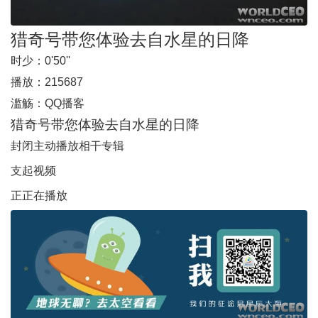
猎奇号带您体验去自水星的日降
时少：
0'50''
播放：
215687
滥觞：
QQ播客
猎奇号带您体验去自水星的日降
封闭主动播放
相干专辑
支起视频
正正在播放