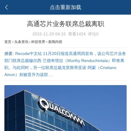
点击重新加载
高通芯片业务联席总裁离职
2015-11-20 04:15
查看1424
评论0
首页
›
头条资讯
›
科技世界
›
新闻内容
摘要:
Recode中文站 11月20日报道高通周四宣布，该公司芯片业务
部门联席总裁穆尔西·兰德奇塔拉（Murthy Renduchintala）即将离
职。与此同时，另一位联席总裁克里斯蒂亚诺·阿蒙（Cristiano
Amon）则被晋升为该部 ...