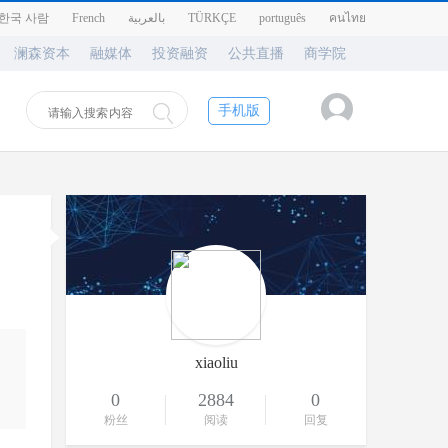
한국 사람
French
بالعربية
TÜRKÇE
português
คนไทย
澜森资本
融媒体
投资融资
公共直播
商学院
手机版
xiaoliu
0
2884
0
粉丝
阅读
回复