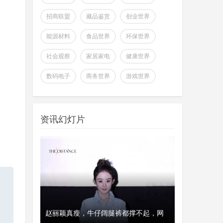
招商联盟
藏品鉴赏
创业世界
能源材料
食品世界
环保世界
社会观察
家居家电
健康世界
全球首个可变形个人机器人，
数码电子
商务世界
游戏世界
上纬新材启元T1
wangjing
上纬新材今日官宣，全球首个可
07-17
变形个人机器人 —— 启元 T，正式
资讯幻灯片
登场。据介绍，上纬新
超越Opus 4.7美国顶级大模型
Kimi K3即将发
wangjing
这个月会有多款国产重量级大模
07-17
型发布，除了DeepSeek V4正式版之
外，最受关注的当属月
澳大利亚将推出其人工智能标
、瑞典和美
赵丽颖真瘦，牛仔阔腿裤都撑不起，网
经济工作会议
开工首日晒“
准并在政府内设