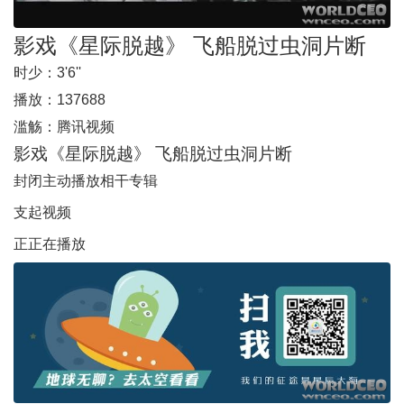
影戏《星际脱越》 飞船脱过虫洞片断
时少：
3'6''
播放：
137688
滥觞：
腾讯视频
影戏《星际脱越》 飞船脱过虫洞片断
封闭主动播放
相干专辑
支起视频
正正在播放