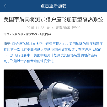
点击重新加载
美国宇航局将测试猎户座飞船新型隔热系统
2015-11-22 10:14
查看2505
评论0
首页
›
头条资讯
›
科技世界
›
新闻内容
摘要:
猎户座飞船将在太空中停留三周左右，返回地球的速度和温度
将比第一次飞行更高腾讯太空讯 据国外媒体报道，在猎户座飞船的
下一次飞行任务中，美国宇航局计划测试其隔热装置的耐高温特
点，飞船以十多倍音速的速度穿过 ...