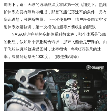
周阁下，返回天球的速率战温度将比第一次飞翔更下。热庇
护体系次要有隔热罩组成，那是飞船低落速率的条件，另有
瓷瓦设想，可隔断热量。下一次使命中，猎户座会由太空收
射体系收进轨讲，第一次模仿由超等水箭收射的情形。
NASA猎户座的热庇护体系科教家称，那个体系是飞船
的枢纽，假如那个设想契合请求，那末飞船会是宁静的。由
于飞船从月球轨讲返回时，速率很快，每秒3万英尺的速
率，温度到达华氏4000度。（陈连藩/编译）