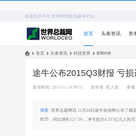
价值无所不在,世界财经资讯媒体平台。
首页
头条资讯
资
›
首页
›
头条资讯
›
科技世界
›
新闻内容
世
途牛公布2015Q3财报 亏
界
总
发布时间: 2015-11-24 08:51
发布者:
荭人馆
查看
|
|
裁
网
摘要
: 世界总裁网讯 11月24日途牛旅游网公布了
民币，同比增长127.5%，净亏损为4.337亿元人民币