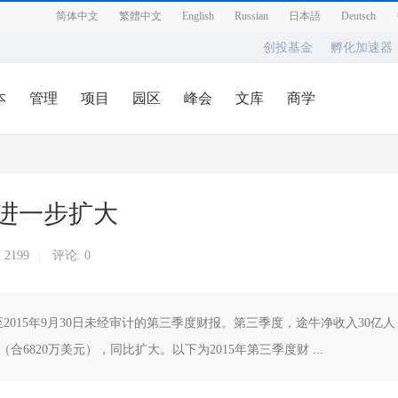
简体中文
繁體中文
English
Russian
日本語
Deutsch
创投基金
孵化加速器
本
管理
项目
园区
峰会
文库
商学
损进一步扩大
:
2199
评论: 0
|
截至2015年9月30日未经审计的第三季度财报。第三季度，途牛净收入30亿人
（合6820万美元），同比扩大。以下为2015年第三季度财 ...