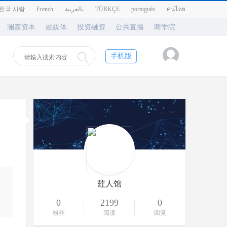
한국 사람
French
بالعربية
TÜRKÇE
português
คนไทย
澜森资本
融媒体
投资融资
公共直播
商学院
手机版
荭人馆
0
2199
0
粉丝
阅读
回复