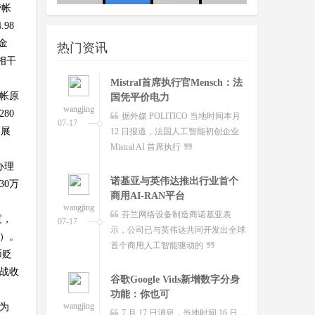
管帐
wangjing
澳大利亚联邦政府当地时间今日
友：这
队
07-17
98
宣布将推出其人工智能标准并在总理
金
热门资讯
和内阁部内设立人工智
相干
Mistral首席执行官Mensch：法
管帐原
国凭平价电力
wangjing
80
据外媒 POLITICO 当地时间本月
07-17
拓展
12 日报道，法国人工智能初创企业
Mistral AI 首席执行
办理
诺基亚与英伟达推出行业首个
30万
商用AI-RAN平台
wangjing
芬兰网络设备制造商诺基亚表
度，
07-17
示，公司已与英伟达共同开发出全球
圆）。
首个商用人工智能驱动的
币贬
度战收
谷歌Google Vids新增数字分身
功能：你也可
wangjing
亏为
7 月 17 日消息，当地时间 16 日，