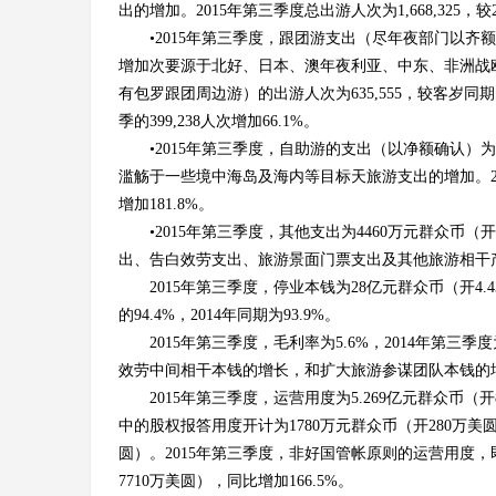
出的增加。2015年第三季度总出游人次为1,668,325，较20
•2015年第三季度，跟团游支出（尽年夜部门以齐额确
增加次要源于北好、日本、澳年夜利亚、中东、非洲战欧
有包罗跟团周边游）的出游人次为635,555，较客岁同期的26
季的399,238人次增加66.1%。
•2015年第三季度，自助游的支出（以净额确认）为6
滥觞于一些境中海岛及海内等目标天旅游支出的增加。2015年
增加181.8%。
•2015年第三季度，其他支出为4460万元群众币（
出、告白效劳支出、旅游景面门票支出及其他旅游相干
2015年第三季度，停业本钱为28亿元群众币（开4.4
的94.4%，2014年同期为93.9%。
2015年第三季度，毛利率为5.6%，2014年第
效劳中间相干本钱的增长，和扩大旅游参谋团队本钱的
2015年第三季度，运营用度为5.269亿元群众币（开
中的股权报答用度开计为1780万元群众币（开280万美
圆）。2015年第三季度，非好国管帐原则的运营用度，
7710万美圆），同比增加166.5%。