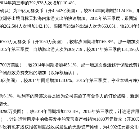
14年第三季的792,938人次增加110.4%。
认）为29亿元群众币（开4.542亿美圆），较2014年同期增加124.5%。
洲等出境目标天和海内旅游支出的快速增加。2015年第三季度，跟团游
2,504人次增加142.1%。跟团周边游的出游人次为663,051，较2014
700万元群众币（开1050万美圆），较客岁同期增加165.8%。那一增加
第三季度，自助游出游人次为369,719，较2014年第三季的131,196
开700万美圆），较2014年同期增加485.1%。那一增加次要滥觞于保险效劳
产物战效劳费支出的增加（以净额确认）。
3亿美圆），较2014年同期增加128.6%。2015年第三季度，停业本钱占净
三季度为6.1%。毛利率的降落次要是因为公司实施了有合作力的订价战略，新
增长。
8290万美圆），较2014年同期增加172.8%。2015年第三季度，计进运营
圆），计进运营用度中的收买发生的无形资产摊销为1890万元群众（开300
即没有包罗股权报答用度战收买发生的无形资产摊销，为4.902亿元群众
2023年全球创新指数：瑞士