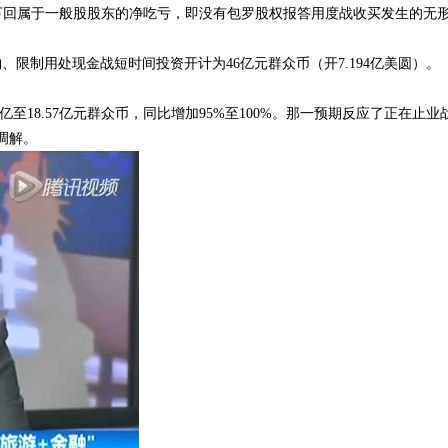
帐原则下回属于一般股股东的净吃亏，即没有包罗股权报答用度战收买发生的无
物、限制用处现金战短时间投资开计为46亿元群众币（开7.194亿美圆）。
1亿至18.57亿元群众币，同比增加95%至100%。那一预期反应了正在止业
调解。