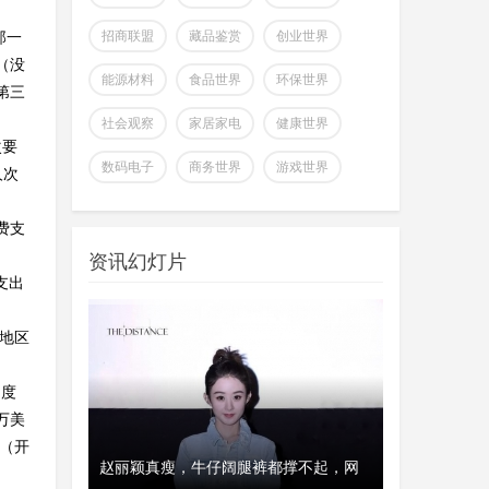
招商联盟
藏品鉴赏
创业世界
那一
（没
能源材料
食品世界
环保世界
年第三
社会观察
家居家电
健康世界
次要
全球首个可变形个人机器人，
数码电子
商务世界
游戏世界
人次
上纬新材启元T1
wangjing
上纬新材今日官宣，全球首个可
07-17
费支
变形个人机器人 —— 启元 T，正式
资讯幻灯片
登场。据介绍，上纬新
支出
超越Opus 4.7美国顶级大模型
Kimi K3即将发
删地区
wangjing
这个月会有多款国产重量级大模
07-17
型发布，除了DeepSeek V4正式版之
用度
外，最受关注的当属月
万美
币（开
澳大利亚将推出其人工智能标
、瑞典和美
赵丽颖真瘦，牛仔阔腿裤都撑不起，网
经济工作会议
开工首日晒“
准并在政府内设