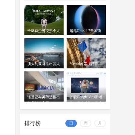
告，"Apple智能"正式完成备案
OpenAI前女CTO创业发布首款
AI模型：借鉴中
wangjing
全球首个可变形个人
超越Opus 4.7美国顶
穆拉蒂凤凰网科技讯 北京时间7月
07-17
机器人，上纬新材启
级大模型 Kimi K3即
16日，据《华尔街日报》报道，
元T1
将发
OpenAI前首席技术官米拉
澳大利亚将推出其人
Mistral首席执行官
工智能标准并在政府
Mensch：法国凭平价
内设
电力
诺基亚与英伟达推出
谷歌Google Vids新增
行业首个商用AI-
数字分身功能：你也
RAN平台
可
排行榜
日
周
月