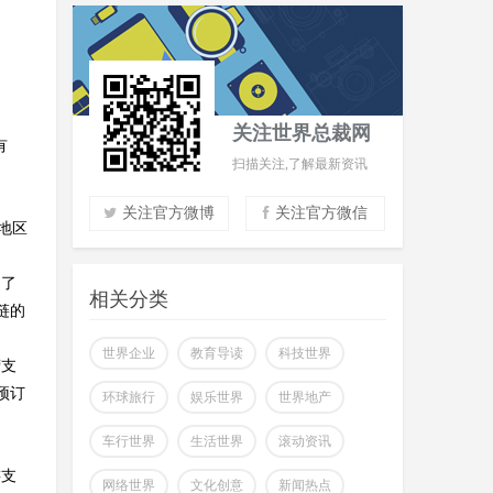
关注世界总裁网
有
扫描关注,了解最新资讯
加
关注官方微博
关注官方微信
地区
实时了解财经信息
启了
掌握市场风云动态
相关分类
链的
助力商场共赢至胜
改变你所看到的世界
世界企业
教育导读
科技世界
营支
预订
环球旅行
娱乐世界
世界地产
车行世界
生活世界
滚动资讯
游支
网络世界
文化创意
新闻热点