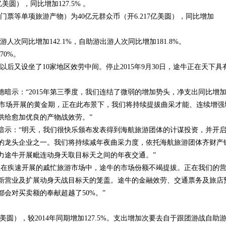
亿美圆），同比增加127.5% 。
门票等单项旅游产物）为40亿元群众币（开6.217亿美圆），同比增加
人次同比增加142.1%，自助游出游人次同比增加181.8%。
70%。
，以后又设坐了10家地区效劳中间。停止2015年9月30日，途牛正在天下具
暗示：“2015年第三季度，我们连结了微弱的增加势头，净支出同比增
旅游市场开展的黄金期，正在此布景下，我们将持续提拔曲采才能、连续增强
供给愈加优良的产物战效劳。”
暗示：“明天，我们很快乐颁布发表得到海航旅游团体的计谋投资，并开
的龙头企业之一。我们将持续减年夜曲采力度，依托海航旅游团体齐财产
力途牛开展毗连动身天取目标天之间的年夜交通。”
正在疾速开展的戚忙旅游市场中，途牛的市场份额不竭提拔。正在我们的
新营业及扩展动身天战目标天的笼盖。途牛的金融效劳、交通票务及旅店
会对买卖额的奉献超越了50%。”
4亿美圆），较2014年同期增加127.5%。支出增加次要去自于跟团游战自助