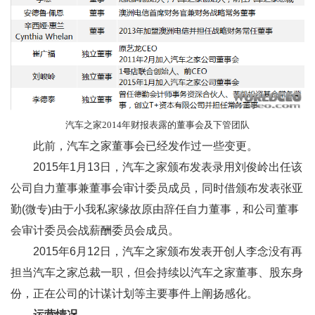
汽车之家2014年财报表露的董事会及下管团队
此前，汽车之家董事会已经发作过一些变更。
2015年1月13日，汽车之家颁布发表录用刘俊岭出任该
公司自力董事兼董事会审计委员成员，同时借颁布发表张亚
勤(
微专
)由于小我私家缘故原由辞任自力董事，和公司董事
会审计委员会战薪酬委员会成员。
2015年6月12日，汽车之家颁布发表开创人李念没有再
担当汽车之家总裁一职，但会持续以汽车之家董事、股东身
份，正在公司的计谋计划等主要事件上阐扬感化。
运营情况