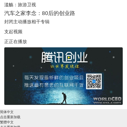
滥觞：
旅游卫视
汽车之家李念：80后的创业路
封闭主动播放
相干专辑
支起视频
正正在播放
简体中文
点击重新加载
繁體中文