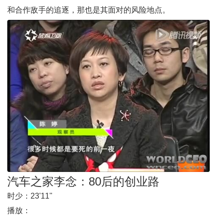
和合作敌手的追逐，那也是其面对的风险地点。
汽车之家李念：80后的创业路
时少：
23'11''
播放：