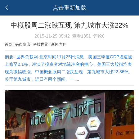
点击重新加载
中概股周二涨跌互现 第九城市大涨22%
2015-11-25 05:42
查看1351
评论0
首页
›
头条资讯
›
科技世界
›
新闻内容
摘要:
世界总裁网 北京时间11月25日消息，美国三季度GDP增速被
上修至2.1%，冲淡了投资者对地缘冲突的担心，美国三大股指均表
现为微幅收涨。中国概念股周二涨跌互现，第九城市大涨22.36%。
关于第九城市，近日有两个新闻。一 ...