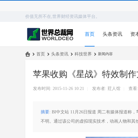
价值无所不在,世界财经资讯媒体平台。
首页
头条资讯
资
›
首页
›
头条资讯
›
科技世界
›
新闻内容
世
苹果收购《星战》特效制作方Fa
界
总
发布时间: 2015-11-26 10:21
发布者:
荭人馆
查看
|
|
裁
网
摘要
: BI中文站 11月26日报道 周二有媒体报道称
不明。通过该公司的虚拟现实技术，动画人物和其他