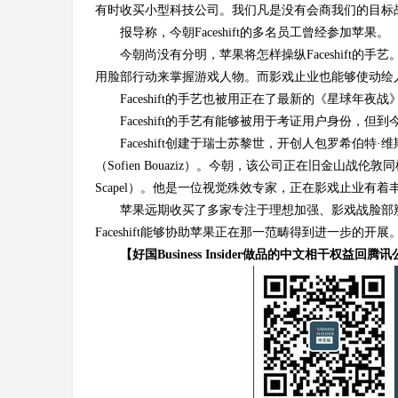
有时收买小型科技公司。我们凡是没有会商我们的目标
报导称，今朝Faceshift的多名员工曾经参加苹果。
今朝尚没有分明，苹果将怎样操纵Faceshift的手
用脸部行动来掌握游戏人物。而影戏止业也能够使动绘
Faceshift的手艺也被用正在了最新的《星球
Faceshift的手艺有能够被用于考证用户身份，
Faceshift创建于瑞士苏黎世，开创人包罗希伯特·维斯（
（Sofien Bouaziz）。今朝，该公司正在旧金山战
Scapel）。他是一位视觉殊效专家，正在影戏止业有着
苹果远期收买了多家专注于理想加强、影戏战脸部辨认手艺的公
Faceshift能够协助苹果正在那一范畴得到进一步的开
【好国Business Insider做品的中文相干