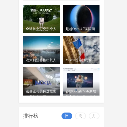
告，"Apple智能"正式完成备案
OpenAI前女CTO创业发布首款
AI模型：借鉴中
wangjing
全球首个可变形个人
超越Opus 4.7美国顶
穆拉蒂凤凰网科技讯 北京时间7月
07-17
机器人，上纬新材启
级大模型 Kimi K3即
16日，据《华尔街日报》报道，
元T1
将发
OpenAI前首席技术官米拉
澳大利亚将推出其人
Mistral首席执行官
工智能标准并在政府
Mensch：法国凭平价
内设
电力
诺基亚与英伟达推出
谷歌Google Vids新增
行业首个商用AI-
数字分身功能：你也
RAN平台
可
排行榜
日
周
月