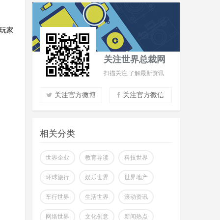
戏玩家
关注世界总裁网
扫描关注,了解最新资讯
关注官方微博
关注官方微信
实时了解财经信息
。
掌握市场风云动态
相关分类
助力商场共赢至胜
改变你所看到的世界
世界企业
教育导读
科技世界
环球旅行
娱乐世界
世界地产
车行世界
生活世界
滚动资讯
网络世界
文化创意
新闻热点