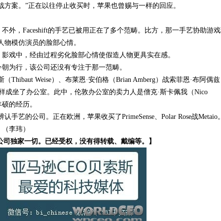
战方案。”正在以往停止收买时，苹果也曾赐与一样的回应。
艺。不外，Faceshift的手艺已被用正在了多个范畴。比方，那一手艺协助游
人物模仿演员的脸部心情。
年夜战》影戏中，经由过程劣化脸部心情使假造人物更具实在感。
但到今朝为行，该公司还没有专注于那一范畴。
Thibaut Weise）、布莱恩·安伯格（Brian Amberg）战索菲恩·布阿偶兹
伦敦同样成坐了办公室。此中，伦敦办公室的卖力人是僧克·斯卡佩我（Nico
丰硕的经历。
司。正在欧洲，苹果收买了PrimeSense、Polar Rose战Metaio
展。（李玮）
权益回腾讯公司独家一切。已经受权，没有得转载、戴编等。】