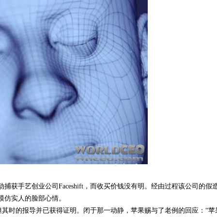
捕获手艺创业公司Faceshift，而收买价钱没有明。经由过程该公司的假
模仿实人的脸部心情。
ft，但其时的报导并已获得证明。闭于那一动静，苹果赐与了老例的回应：“苹