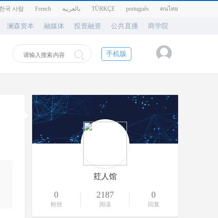
한국 사람
French
بالعربية
TÜRKÇE
português
คนไทย
澜森资本
融媒体
投资融资
公共直播
商学院
手机版
荭人馆
0
2187
0
粉丝
阅读
回复