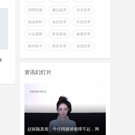
招商联盟
藏品鉴赏
创业世界
能源材料
食品世界
环保世界
社会观察
家居家电
健康世界
全球首个可变形个人机器人，
数码电子
商务世界
游戏世界
上纬新材启元T1
wangjing
上纬新材今日官宣，全球首个可
藏
07-17
变形个人机器人 —— 启元 T，正式
资讯幻灯片
登场。据介绍，上纬新
超越Opus 4.7美国顶级大模型
Kimi K3即将发
wangjing
这个月会有多款国产重量级大模
07-17
型发布，除了DeepSeek V4正式版之
外，最受关注的当属月
澳大利亚将推出其人工智能标
、瑞典和美
赵丽颖真瘦，牛仔阔腿裤都撑不起，网
经济工作会议
开工首日晒“
准并在政府内设