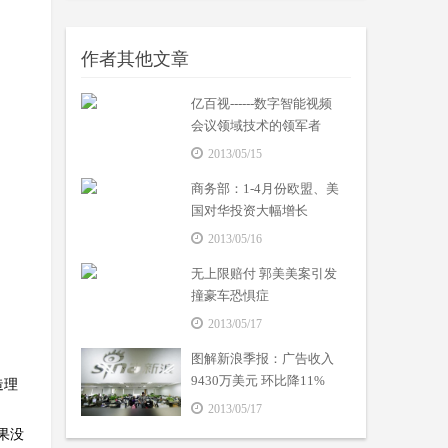
作者其他文章
亿百视------数字智能视频
会议领域技术的领军者
2013/05/15
商务部：1-4月份欧盟、美
国对华投资大幅增长
2013/05/16
无上限赔付 郭美美案引发
撞豪车恐惧症
2013/05/17
图解新浪季报：广告收入
9430万美元 环比降11%
造理
2013/05/17
果没