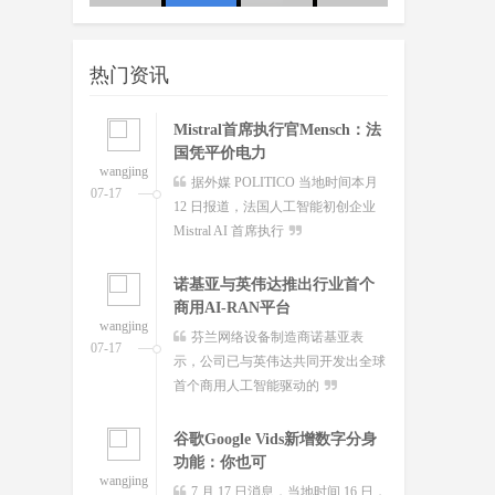
wangjing
澳大利亚联邦政府当地时间今日
友：这
队
07-17
宣布将推出其人工智能标准并在总理
热门资讯
和内阁部内设立人工智
Mistral首席执行官Mensch：法
国凭平价电力
wangjing
据外媒 POLITICO 当地时间本月
07-17
12 日报道，法国人工智能初创企业
Mistral AI 首席执行
诺基亚与英伟达推出行业首个
商用AI-RAN平台
wangjing
芬兰网络设备制造商诺基亚表
07-17
示，公司已与英伟达共同开发出全球
首个商用人工智能驱动的
谷歌Google Vids新增数字分身
功能：你也可
wangjing
7 月 17 日消息，当地时间 16 日，