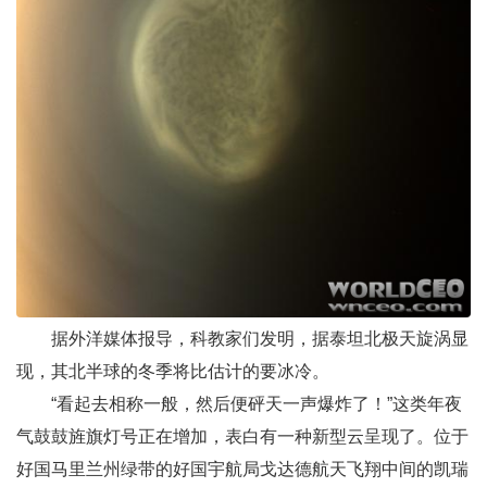
据外洋媒体报导，科教家们发明，据泰坦北极天旋涡显
现，其北半球的冬季将比估计的要冰冷。
“看起去相称一般，然后便砰天一声爆炸了！”这类年夜
气鼓鼓旌旗灯号正在增加，表白有一种新型云呈现了。位于
好国马里兰州绿带的好国宇航局戈达德航天飞翔中间的凯瑞