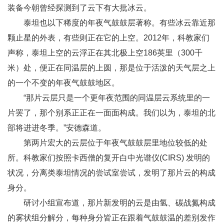
装备今朝曾经探测到了云下有大批冰云。
泰坦也以下稀度的年夜气鼓鼓层著称。有些冰云靠近那
颗止星的外表，有些则正在它的上空。2012年，科教家们
声称，泰坦上空的云浮正在其北极上空186英里（300千
米）处，便正在同温层的上圆，那是位于活泼的天气层之上
的一个不变的年夜气鼓鼓地区。
“那片云层只是一个更年夜范围的同温层云系统里的一
片罢了，那个别系正正在一面面构成。我们以为，泰坦的北
部将进进冬季。”安德森道。
第两片宏大的云层位于年夜气鼓鼓层里地位较低的处
所。科教家们按照卡西僧的复开白中光谱仪(CIRS) 发明的
状况，分离类泰坦情况的尝试室尝试，发明了那片云的构成
身分。
研讨小组宣布道，那片新发明的云是由氢、碳战氮构成
的雾状组分解分，每种身分皆正在跟着气鼓鼓温的差别发作