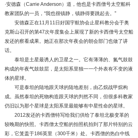
·安德森（Carrie Anderson）道，他也是卡西僧号太空船科
教家团队的一员，“我也很镇静，镇静得要跳起去。”
安德森正在11月11日好国宇航协会止星科教分会于奥
克斯山召开的第47次年度集会上展现了新的卡西僧号太空船
发还的察看成果。她正在那次年夜会的朝会部门也做了讲
话。
泰坦是土星最诱人的卫星之一。它有薄薄的、氮气鼓鼓
构成的年夜气鼓鼓层，是太阳系里独一一个外表有不变的液
体的星球。
可是泰坦的陆地跟天球的陆地差别，由乙烷战甲烷构
成。虽然泰坦的死物构造跟天球的判然不同，但很多科教家
仍旧以为那个星球是太阳系里最能够有中星性命的星球。
2012发还的卡西僧特写给我们供给了泰坦北极变革的
较晚期的快照。卡西僧太空船的拍照机拍到了那片特别的云
彩，它笼盖于186英里（300千米）处。卡西僧的热白中线