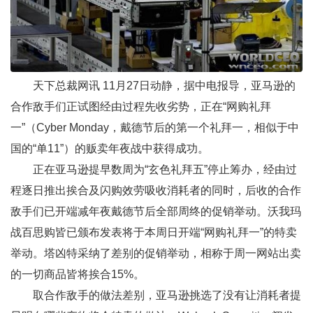
天下总裁网
讯 11月27日动静，据中电报导，
亚马逊
的
合作敌手们正试图经由过程先收劣势，正在“网购礼拜
一”（Cyber Monday，戴德节后的第一个礼拜一，相似于中
国的“单11”）的贩卖年夜战中获得成功。
正在亚马逊提早数周为“玄色礼拜五”停止筹办，经由过
程逐日推出挨合及闪购效劳吸收消耗者的同时，后收的合作
敌手们已开端减年夜戴德节后全部周终的促销举动。沃我玛
战百思购皆已颁布发表将于本周日开端“网购礼拜一”的特卖
举动。塔凶特采纳了差别的促销举动，相称于周一网站出卖
的一切商品皆将挨合15%。
取合作敌手的做法差别，亚马逊挑选了没有让消耗者提