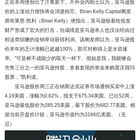
正在本周便创出了汗青新下。不外业内助士以为，亚马逊股
价的上涨动力很快将会消逝殆尽。Brian Kelly Capital阐发
师布莱恩·凯利（Brian Kelly）便指出，亚马逊较着给批发
财产形成了宏大的打击，但成绩是亚马逊本人也没法经由过
程这类猖獗的促销举动获得利润。该阐发师以为，亚马逊股
价本年的乏计涨幅已超越100%，那尽对称得上是水箭速
率。“可是树不成能少的取天一样下。假如是我，我能够会
兜售三分之一的亚马逊持股，拿着套现的资金来购置沃我玛
股票，”凯利道。
亚马逊股价周三正在纳斯达克证券市场通例买卖中上涨
4.19美圆，涨幅为0.62%，报支于675.34美圆。已往52周，
亚马逊最低股价为285.25美圆，最下股价为682.77美圆。根
据当前开盘价计较，亚马逊市值约为3166亿美圆。（无
忌）