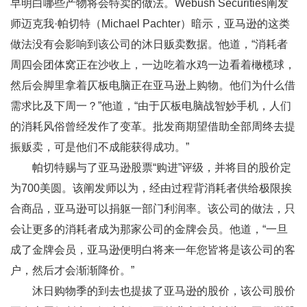
早明白哪些产物将会特卖的做法。Webush Securities阐发
师迈克我·帕切特（Michael Pachter）暗示，亚马逊的这类
做法没有会影响到该公司的沐日贩卖数据。他道，“消耗者
周四会团体窝正在沙收上，一边吃着水鸡一边看着橄榄球，
然后会脚里拿着仄板电脑正在亚马逊上购物。他们为什么借
需求比及下周一？”他道，“由于仄板电脑战智妙手机，人们
的消耗风俗曾经发作了变革。批发商期望借助全部周终去提
振贩卖，可是他们不成能获得成功。”
帕切特赐与了亚马逊股票“购进”评级，并将目的股价定
为700美圆。该阐发师以为，经由过程背消耗者供给极限挨
合商品，亚马逊可以捐躯一部门利润率。该公司的做法，只
会让更多的消耗者成为那家公司的金牌会员。他道，“一旦
成了金牌会员，亚马逊便明白将来一年您皆将是该公司的客
户，然后才会渐渐降价。”
沐日购物季的到去也提拔了亚马逊的股价，该公司股价