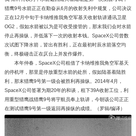
猎鹰9号水箭正正在勤奋从6月的收射失利中规复，公司决议
正在12月中旬于卡纳维推我角空军基天收射轨讲通讯卫星
OG2，假如水箭被以为是可收受接管的，那末我们会对水箭
停止再操纵，并低落下一次的收射本钱。SpaceX公司曾数
次试图下降水箭，皆出有胜利，正在最初时辰水箭落空均
衡，终极碰击正在仄台上并发作爆炸。
本年仲春，SpaceX公司租借了卡纳维推我角空军基天
的停机坪，那里是停放重型水箭的处所，假如陆基着陆胜
利，那末猎鹰9号第一级会被胜利再操纵。2014年4月，
SpaceX公司签署为期20年的和谈，租下39A收射工位，利
用重型猎鹰战猎鹰9号将宇航员奉上轨讲，今朝该公司正正
在测试猎鹰9号第一级返回再操纵的成绩。（罗辑/编译）