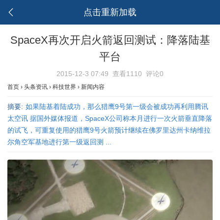
点击重新加载
SpaceX再次开启火箭返回测试：降落陆基
平台
2015-12-3 07:49
查看1110
评论0
首页
›
头条资讯
›
科技世界
›
新闻内容
摘要:
如果陆基着陆成功，那么猎鹰9号第一级会被成功再利用腾讯
太空讯 据国外媒体报道，SpaceX公司称本月进行一次火箭垂直降落
的试飞，可重复使用的猎鹰9号火箭预计继续在佛罗里达州卡纳维拉
尔角空军基地进行第一级返回测 ...