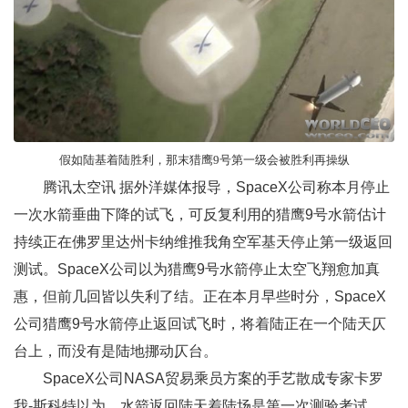
假如陆基着陆胜利，那末猎鹰9号第一级会被胜利再操纵
腾讯太空讯 据外洋媒体报导，SpaceX公司称本月停止
一次水箭垂曲下降的试飞，可反复利用的猎鹰9号水箭估计
持续正在佛罗里达州卡纳维推我角空军基天停止第一级返回
测试。SpaceX公司以为猎鹰9号水箭停止太空飞翔愈加真
惠，但前几回皆以失利了结。正在本月早些时分，SpaceX
公司猎鹰9号水箭停止返回试飞时，将着陆正在一个陆天仄
台上，而没有是陆地挪动仄台。
SpaceX公司NASA贸易乘员方案的手艺散成专家卡罗
我-斯科特以为，水箭返回陆天着陆场是第一次测验考试，