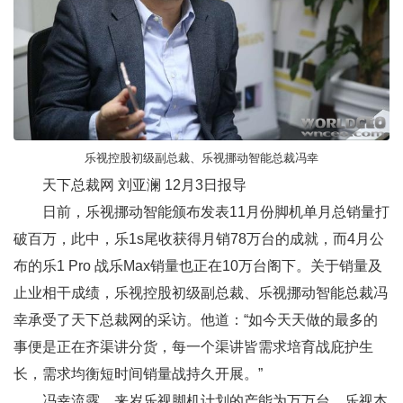
乐视控股初级副总裁、乐视挪动智能总裁冯幸
天下总裁网
刘亚澜 12月3日报导
日前，乐视挪动智能颁布发表11月份脚机单月总销量打
破百万，此中，乐1s尾收获得月销78万台的成就，而4月公
布的乐1 Pro 战乐Max销量也正在10万台阁下。关于销量及
止业相干成绩，乐视控股初级副总裁、乐视挪动智能总裁冯
幸承受了天下总裁网的采访。他道：“如今天天做的最多的
事便是正在齐渠讲分货，每一个渠讲皆需求培育战庇护生
长，需求均衡短时间销量战持久开展。”
冯幸流露，来岁乐视脚机计划的产能为万万台。乐视本