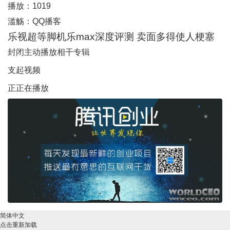
播放：
1019
滥觞：
QQ播客
乐视超等脚机乐max深度评测 卖面多得使人梗塞
封闭主动播放
相干专辑
支起视频
正正在播放
简体中文
点击重新加载