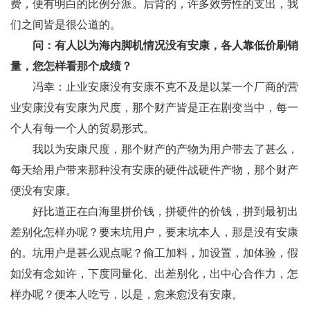
费，便有明白的比例分派。后背的，许多效劳性的支出，我
们之间皆是很公道的。
问：有人以为海内脚机情况没有安康，各人靠低价刷销
量，您怎样看那个成绩？
冯幸：止业安康没有安康不克不及是以某一个厂商的营
业安康没有安康为尺度，那个财产皆是正在剧变当中，每一
个人有每一个人的贸易形式。
我以为安康尺度，那个财产的产物为用户带去了甚么，
每天给用户带来那种没有安康的硬件战硬件产物，那个财产
便没有安康。
好比道正在白海里拼价钱，拼硬件的价钱，拼到最初出
差别化怎样办呢？要末坑用户，要末坑本人，那是没有安康
的。坑用户是甚么观点呢？偷工加料，加设置，加体验，假
如没有念如许，下度同量化、出差别化，出中心合作力，怎
样办呢？便本人吃亏，以是，愈来愈没有安康。