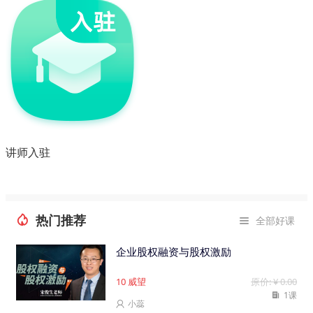
讲师入驻
热门推荐

全部好课

企业股权融资与股权激励
10
威望
原价: ¥ 0.00
1课

小蕊
