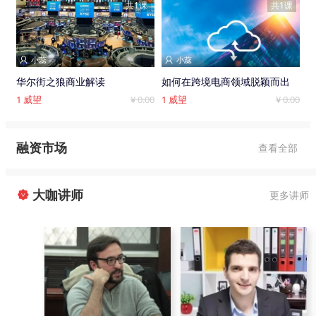
共1课
共1课
小蕊
小蕊


华尔街之狼商业解读
如何在跨境电商领域脱颖而出
1
威望
¥ 0.00
1
威望
¥ 0.00
融资市场
查看全部
大咖讲师

更多讲师