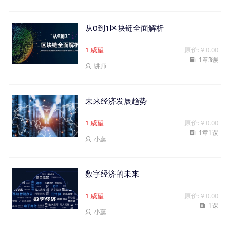
从0到1区块链全面解析
1
威望
原价: ¥ 0.00
1章3课

讲师

未来经济发展趋势
1
威望
原价: ¥ 0.00
1章1课

小蕊

数字经济的未来
1
威望
原价: ¥ 0.00
1课

小蕊
