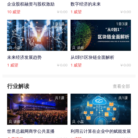
企业股权融资与股权激励
数字经济的未来
10
威望
¥ 0.00
1
威望
¥ 0.00
1章1课
1章3课
小蕊
讲师


未来经济发展趋势
从0到1区块链全面解析
1
威望
¥ 0.00
1
威望
¥ 0.00
行业解读
查看全部
共1课
共1课
讲师
小蕊


世界总裁网商学公共直播
利用云计算在企业中的赋能发展