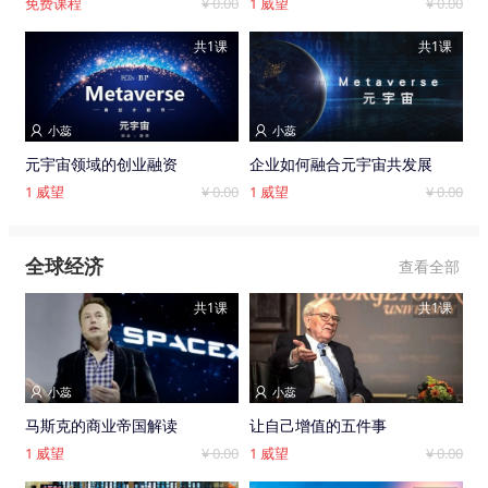
免费课程
¥ 0.00
1
威望
¥ 0.00
共1课
共1课
小蕊
小蕊


元宇宙领域的创业融资
企业如何融合元宇宙共发展
1
威望
¥ 0.00
1
威望
¥ 0.00
全球经济
查看全部
共1课
共1课
小蕊
小蕊


马斯克的商业帝国解读
让自己增值的五件事
1
威望
¥ 0.00
1
威望
¥ 0.00