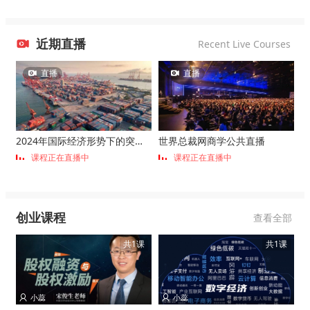
近期直播

Recent Live Courses
直播
直播


2024年国际经济形势下的突围发展
世界总裁网商学公共直播
课程正在直播中
课程正在直播中
创业课程
查看全部
共1课
共1课
小蕊
小蕊

