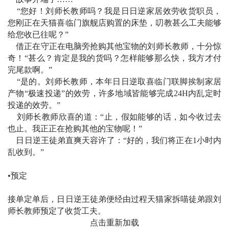
“您好！刘师长教师吗？我是日日逆家居效劳收货职员，
您刚正在天猫喜临门旗舰店购置的床垫，叨教甚么工夫能够
给您收已往呢？”
借正在守正在电脑旁抢购其他宝物的刘师长教师，十分惊
奇！“甚么？肯定是我的货吗？怎样能够那么快，我方才付
完尾款啊。”
“是的。刘师长教师，本年日日逆取喜临门联脚挨制家居
产物“极速投递”的效劳，许多地域皆能够完成24H内乱定时
投递的效劳。”
刘师长教师欣喜的道：“止，假如能够的话，如今收过去
也止。我正正在抢购其他的宝物呢！”
日日逆王徒弟直爽天容许了：“好的，我们将正在1小时内
乱收到。”
•预定
接单定单后，日日逆王徒弟便经由过程天猫家拆喵徒弟跟刘
师长教师预定了收货工夫。
点击重新加载