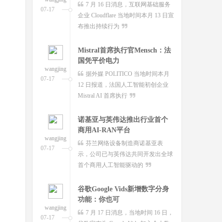
等了两年，国行苹果AI终于要来
据外媒 POLITICO 当地时间本月
07-17
07-17
了。7月15日，网信办发布公
12 日报道，法国人工智能初创企业
告，"Apple智能"正式完成备案
Mistral AI 首席执行
OpenAI前女CTO创业发布首款
诺基亚与英伟达推出行业首个
AI模型：借鉴中
商用AI-RAN平台
wangjing
wangjing
穆拉蒂凤凰网科技讯 北京时间7月
芬兰网络设备制造商诺基亚表
07-17
07-17
16日，据《华尔街日报》报道，
示，公司已与英伟达共同开发出全球
OpenAI前首席技术官米拉
首个商用人工智能驱动的
谷歌Google Vids新增数字分身
功能：你也可
wangjing
7 月 17 日消息，当地时间 16 日，
07-17
谷歌宣布为 Google Vids 加入个人数
字分身功能，用
世界人工智能大会来了：这里
有全球AI浪潮里
wangjing
整齐的展台已然就位，屏幕上光
07-17