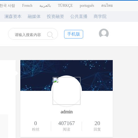
한국 사람
French
بالعربية
TÜRKÇE
português
คนไทย
澜森资本
融媒体
投资融资
公共直播
商学院
手机版
​
admin
0
407167
20
粉丝
阅读
回复