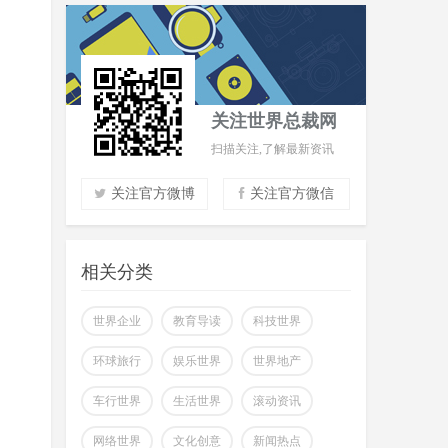
关注世界总裁网
扫描关注,了解最新资讯
关注官方微博
关注官方微信
实时了解财经信息
掌握市场风云动态
相关分类
助力商场共赢至胜
改变你所看到的世界
世界企业
教育导读
科技世界
环球旅行
娱乐世界
世界地产
车行世界
生活世界
滚动资讯
网络世界
文化创意
新闻热点