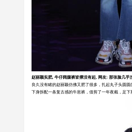
赵丽颖实肥, 牛仔阔腿裤皆撑没有起, 网友: 那张脸几
良久没有睹的赵丽颖仿佛又肥了很多，扎起丸子头圆圆
下身拆配一条复古感的牛崽裤，借剪了一年夜截，足下