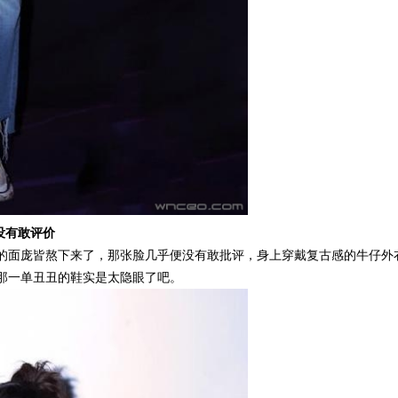
乎没有敢评价
的面庞皆熬下来了，那张脸几乎便没有敢批评，身上穿戴复古感的牛仔外
那一单丑丑的鞋实是太隐眼了吧。
2023年全球创新指数：瑞士
赵丽颖真瘦，牛仔阔腿裤都