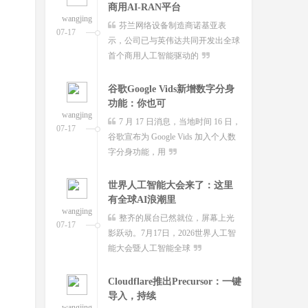
功能：你也可
上纬新材启元T1
wangjing
wangjing
7 月 17 日消息，当地时间 16 日，
上纬新材今日官宣，全球首个可
07-17
07-17
谷歌宣布为 Google Vids 加入个人数
变形个人机器人 —— 启元 T，正式
字分身功能，用
登场。据介绍，上纬新
世界人工智能大会来了：这里
超越Opus 4.7美国顶级大模型
有全球AI浪潮里
Kimi K3即将发
wangjing
wangjing
整齐的展台已然就位，屏幕上光
这个月会有多款国产重量级大模
07-17
07-17
影跃动。7月17日，2026世界人工智
型发布，除了DeepSeek V4正式版之
能大会暨人工智能全球
外，最受关注的当属月
Cloudflare推出Precursor：一键
澳大利亚将推出其人工智能标
导入，持续
准并在政府内设
wangjing
wangjing
7 月 16 日消息，互联网基础服务
澳大利亚联邦政府当地时间今日
07-17
07-17
企业 Cloudflare 当地时间本月 13 日宣
宣布将推出其人工智能标准并在总理
布推出持续行为
和内阁部内设立人工智
苹果AI有啥用？Apple
Mistral首席执行官Mensch：法
Intelligence这些功能
国凭平价电力
wangjing
wangjing