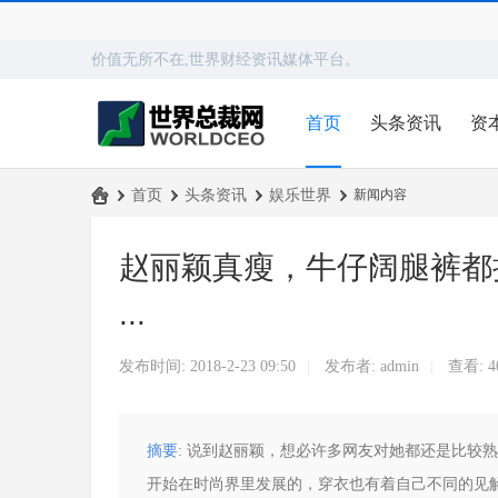
价值无所不在,世界财经资讯媒体平台。
首页
头条资讯
资
›
首页
›
头条资讯
›
娱乐世界
›
新闻内容
世
赵丽颖真瘦，牛仔阔腿裤都
界
总
...
裁
网
发布时间: 2018-2-23 09:50
发布者:
admin
查看:
4
|
|
摘要
: 说到赵丽颖，想必许多网友对她都还是比较
开始在时尚界里发展的，穿衣也有着自己不同的见解