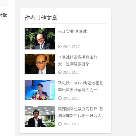
时髦
作者其他文章
长江实业-李嘉诚
2012/12/27
李嘉诚拒回应港楼市前
景：这问题很复杂
2012/12/27
马化腾：SOSO街景地图是
腾讯重要开放能力之一
2012/12/27
腾邦国际总裁乔海获评“首
届深圳新生代创业风云人
物”
2012/12/27