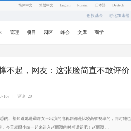
简体中文
繁體中文
English
Russian
日本語
Deutsch
创投基金
孵化加速器
本
管理
项目
园区
峰会
文库
商学
撑不起，网友：这张脸简直不敢评价 
07167
评论:
20
|
熟悉的。都知道她是霸屏女王出演的电视剧都是比较高收视率的，同时她也
，今天就跟小编一起来进入赵丽颖的时尚话题吧！赵丽颖 ...