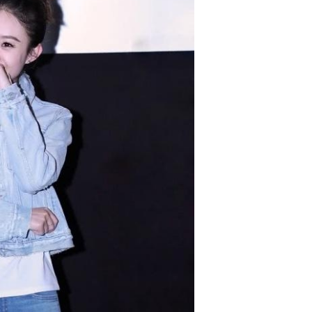
国领跑
友：这
创新指数：瑞士、瑞典和美
牛仔阔腿裤都撑不起，网
！未来三年经济方向已明
包”！腾讯员工破晓3点列