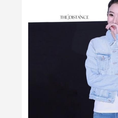
4
2023年全球
赵丽颖真瘦，
经济工作会议
开工首日晒“红
国领跑
友：这
队