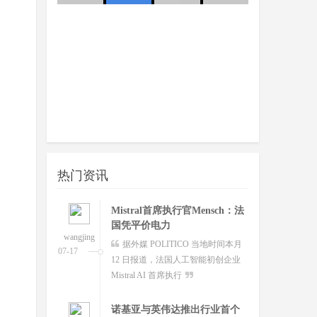
澳大利亚将推出其人工智能标
队
准并在政府内设
wangjing
澳大利亚联邦政府当地时间今日
07-17
宣布将推出其人工智能标准并在总理
和内阁部内设立人工智
Mistral首席执行官Mensch：法
国凭平价电力
wangjing
据外媒 POLITICO 当地时间本月
07-17
12 日报道，法国人工智能初创企业
热门资讯
Mistral AI 首席执行
诺基亚与英伟达推出行业首个
商用AI-RAN平台
wangjing
芬兰网络设备制造商诺基亚表
07-17
示，公司已与英伟达共同开发出全球
首个商用人工智能驱动的
谷歌Google Vids新增数字分身
全球首个可变形个人机器人，