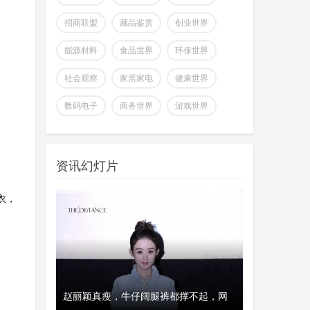
关注世界总裁网
扫描关注,了解最新资讯
招商联盟
藏品鉴赏
创业世界
关注官方微博
关注官方微信
能源材料
食品世界
环保世界
实时了解财经信息
社会观察
家居家电
健康世界
掌握市场风云动态
数码电子
商务世界
游戏世界
助力商场共赢至胜
全球首个可变形个人机器人，
改变你所看到的世界
上纬新材启元T1
wangjing
上纬新材今日官宣，全球首个可
资讯幻灯片
07-17
变形个人机器人 —— 启元 T，正式
登场。据介绍，上纬新
衣，
超越Opus 4.7美国顶级大模型
Kimi K3即将发
wangjing
这个月会有多款国产重量级大模
07-17
型发布，除了DeepSeek V4正式版之
外，最受关注的当属月
、瑞典和美
撑不起，网
经济工作会议！未来三年经济方向已明
开工首日晒“