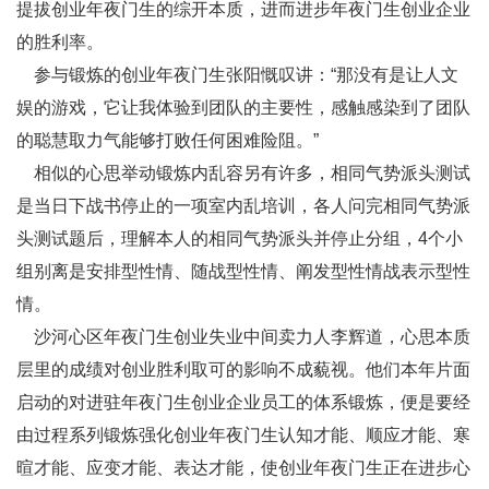
提拔创业年夜门生的综开本质，进而进步年夜门生创业企业
的胜利率。
参与锻炼的创业年夜门生张阳慨叹讲：“那没有是让人文
娱的游戏，它让我体验到团队的主要性，感触感染到了团队
的聪慧取力气能够打败任何困难险阻。”
相似的心思举动锻炼内乱容另有许多，相同气势派头测试
是当日下战书停止的一项室内乱培训，各人问完相同气势派
头测试题后，理解本人的相同气势派头并停止分组，4个小
组别离是安排型性情、随战型性情、阐发型性情战表示型性
情。
沙河心区年夜门生创业失业中间卖力人李辉道，心思本质
层里的成绩对创业胜利取可的影响不成藐视。他们本年片面
启动的对进驻年夜门生创业企业员工的体系锻炼，便是要经
由过程系列锻炼强化创业年夜门生认知才能、顺应才能、寒
暄才能、应变才能、表达才能，使创业年夜门生正在进步心