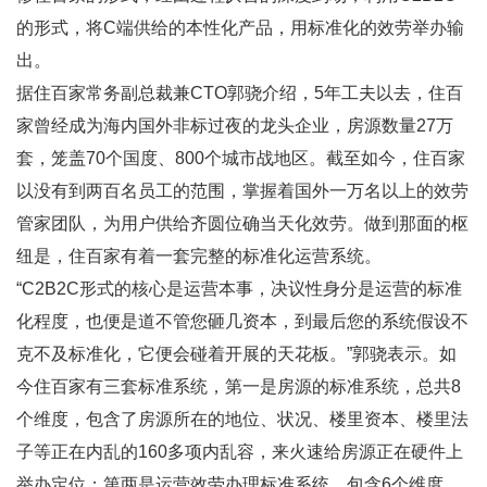
的形式，将C端供给的本性化产品，用标准化的效劳举办输
出。
据住百家常务副总裁兼CTO郭骁介绍，5年工夫以去，住百
家曾经成为海内国外非标过夜的龙头企业，房源数量27万
套，笼盖70个国度、800个城市战地区。截至如今，住百家
以没有到两百名员工的范围，掌握着国外一万名以上的效劳
管家团队，为用户供给齐圆位确当天化效劳。做到那面的枢
纽是，住百家有着一套完整的标准化运营系统。
“C2B2C形式的核心是运营本事，决议性身分是运营的标准
化程度，也便是道不管您砸几资本，到最后您的系统假设不
克不及标准化，它便会碰着开展的天花板。”郭骁表示。如
今住百家有三套标准系统，第一是房源的标准系统，总共8
个维度，包含了房源所在的地位、状况、楼里资本、楼里法
子等正在内乱的160多项内乱容，来火速给房源正在硬件上
举办定位；第两是运营效劳办理标准系统，包含6个维度