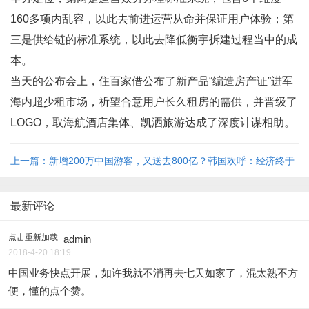
160多项内乱容，以此去前进运营从命并保证用户体验；第
三是供给链的标准系统，以此去降低衡宇拆建过程当中的成
本。
当天的公布会上，住百家借公布了新产品“编造房产证”进军
海内超少租市场，祈望合意用户长久租房的需供，并晋级了
LOGO，取海航酒店集体、凯洒旅游达成了深度计谋相助。
上一篇：新增200万中国游客，又送去800亿？韩国欢呼：经济终于
死去活来了 ...
最新评论
点击重新加载
admin
2018-4-20 18:19
中国业务快点开展，如许我就不消再去七天如家了，混太熟不方
便，懂的点个赞。