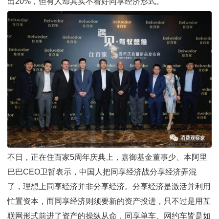
出20%，但有人却其实不看好同享经济形式。
不日，正在住百家5周年庆典上，嘉御基金董事少、本阿里
巴巴CEO卫哲表示，中国人把同享经济战分享经济弄混
了，理想上同享经济并非分享经济。分享经济是激活并利用
忙置资本，而同享经济则须要新的资产投进，只不过是用互
联网形式前进了资产的操纵从命，同享单车、网约车皆是如