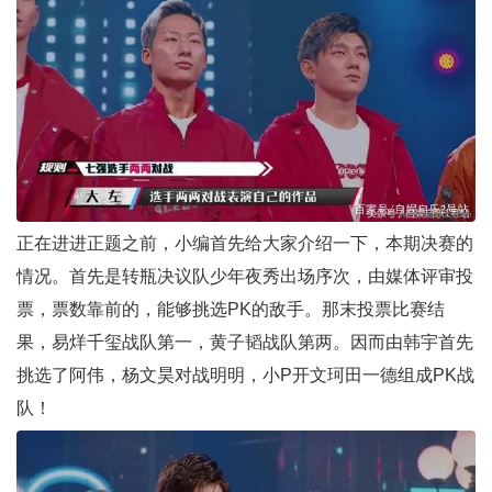
正在进进正题之前，小编首先给大家介绍一下，本期决赛的
情况。首先是转瓶决议队少年夜秀出场序次，由媒体评审投
票，票数靠前的，能够挑选PK的敌手。那末投票比赛结
果，易烊千玺战队第一，黄子韬战队第两。因而由韩宇首先
挑选了阿伟，杨文昊对战明明，小P开文珂田一德组成PK战
队！