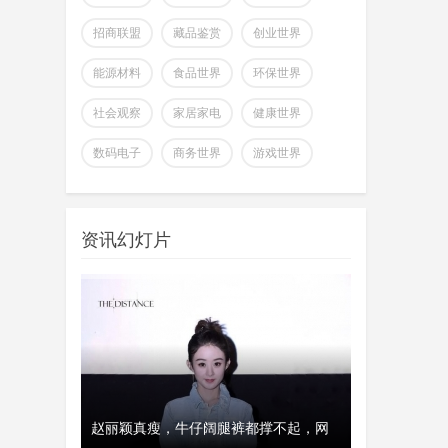
关注世界总裁网
扫描关注,了解最新资讯
招商联盟
藏品鉴赏
创业世界
关注官方微博
关注官方微信
能源材料
食品世界
环保世界
实时了解财经信息
社会观察
家居家电
健康世界
掌握市场风云动态
数码电子
商务世界
游戏世界
助力商场共赢至胜
改变你所看到的世界
资讯幻灯片
全球首个可变形个人机器人，
上纬新材启元T1
wangjing
上纬新材今日官宣，全球首个可
07-17
变形个人机器人 —— 启元 T，正式
登场。据介绍，上纬新
、瑞典和美
赵丽颖真瘦，牛仔阔腿裤都撑不起，网
经济工作会议
开工首日晒“