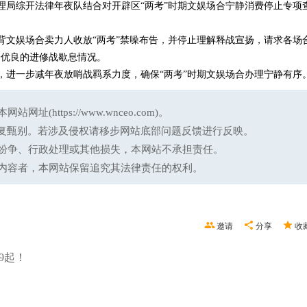
理局综开法律年夜队结合对开辟区“两考”时期文娱场合宁静消费停止专项
文娱场合卖力人收放“两考”禁噪布告，并停止理解释战宣扬，请求各场合
个优良的进修战歇息情况。
，进一步减年夜放哨战羁系力度，确保“两考”时期文娱场合办理宁静有序
ttps://www.wnceo.com)。
反复甄别。若涉及侵权请移步网站底部问题反馈进行反映。
纷争、行政处理或其他损失，本网站不承担责任。
内容者，本网站保留追究其法律责任的权利。
邀请
分享
收
9起！