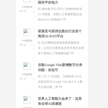
商用AI-RAN平台
wangjing
芬兰网络设备制造商诺基亚表
07-17
示，公司已与英伟达共同开发出全球
首个商用人工智能驱动的
谷歌Google Vids新增数字分身
全球首个可变形个人机器人，
功能：你也可
上纬新材启元T1
wangjing
wangjing
7 月 17 日消息，当地时间 16 日，
上纬新材今日官宣，全球首个可
07-17
07-17
谷歌宣布为 Google Vids 加入个人数
变形个人机器人 —— 启元 T，正式
字分身功能，用
登场。据介绍，上纬新
世界人工智能大会来了：这里
超越Opus 4.7美国顶级大模型
有全球AI浪潮里
Kimi K3即将发
wangjing
wangjing
整齐的展台已然就位，屏幕上光
这个月会有多款国产重量级大模
07-17
07-17
影跃动。7月17日，2026世界人工智
型发布，除了DeepSeek V4正式版之
能大会暨人工智能全球
外，最受关注的当属月
Cloudflare推出Precursor：一键
澳大利亚将推出其人工智能标
导入，持续
准并在政府内设
wangjing
wangjing