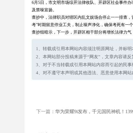
6月5日，市文明市场综开法律收队、开辟区社会事件办
及禁噪宣扬。
查抄中，法律职员对辖区内乱文娱场合停止一一排查，背
考”时期留意停业工夫，制止噪声净化，确保考死有一
查抄组暗示，下一步，开辟区相干部分将增长法律力气
1、转载或引用本网站内容须注明原网址，并标明本网站网址(h
2、本网站部分投稿来源于“网友”，文章内容请
3、对于不当转载或引用本网站内容而引起的民事
4、对不遵守本声明或其他违法、恶意使用本网站
下一篇：
华为荣耀9i发布，千元国民神机！139