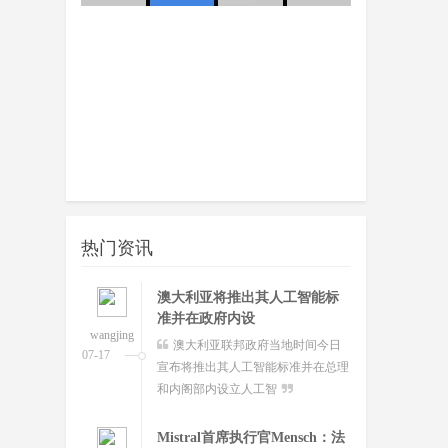
超越Opus 4.7美国顶级大模型
友：这
队
Kimi K3即将发
wangjing
这个月会有多款国产重量级大模
07-17
型发布，除了DeepSeek V4正式版之
外，最受关注的当属月
澳大利亚将推出其人工智能标
准并在政府内设
wangjing
澳大利亚联邦政府当地时间今日
07-17
宣布将推出其人工智能标准并在总理
热门资讯
和内阁部内设立人工智
Mistral首席执行官Mensch：法
国凭平价电力
wangjing
据外媒 POLITICO 当地时间本月
07-17
12 日报道，法国人工智能初创企业
Mistral AI 首席执行
诺基亚与英伟达推出行业首个