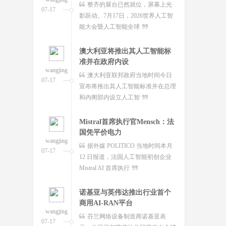
7 月 16 日消息，互联网基础服务
澳大利亚联邦政府当地时间今日
07-17
07-17
企业 Cloudflare 当地时间本月 13 日宣
宣布将推出其人工智能标准并在总理
布推出持续行为
和内阁部内设立人工智
苹果AI有啥用？Apple
Mistral首席执行官Mensch：法
Intelligence这些功能
国凭平价电力
wangjing
wangjing
等了两年，国行苹果AI终于要来
据外媒 POLITICO 当地时间本月
07-17
07-17
了。7月15日，网信办发布公
12 日报道，法国人工智能初创企业
告，"Apple智能"正式完成备案
Mistral AI 首席执行
OpenAI前女CTO创业发布首款
诺基亚与英伟达推出行业首个
AI模型：借鉴中
商用AI-RAN平台
wangjing
wangjing
穆拉蒂凤凰网科技讯 北京时间7月
芬兰网络设备制造商诺基亚表
07-17
07-17
16日，据《华尔街日报》报道，
示，公司已与英伟达共同开发出全球
OpenAI前首席技术官米拉
首个商用人工智能驱动的
谷歌Google Vids新增数字分身
功能：你也可
wangjing
7 月 17 日消息，当地时间 16 日，
07-17