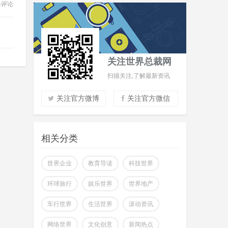
条评论
关注世界总裁网
扫描关注,了解最新资讯
关注官方微博
关注官方微信
实时了解财经信息
掌握市场风云动态
相关分类
助力商场共赢至胜
改变你所看到的世界
世界企业
教育导读
科技世界
环球旅行
娱乐世界
世界地产
车行世界
生活世界
滚动资讯
网络世界
文化创意
新闻热点