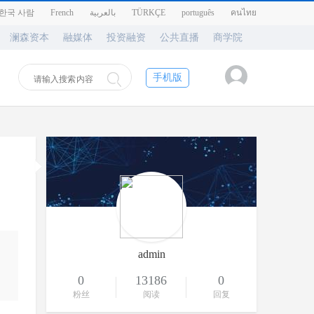
한국 사람
French
بالعربية
TÜRKÇE
português
คนไทย
澜森资本
融媒体
投资融资
公共直播
商学院
手机版
admin
0
13186
0
粉丝
阅读
回复