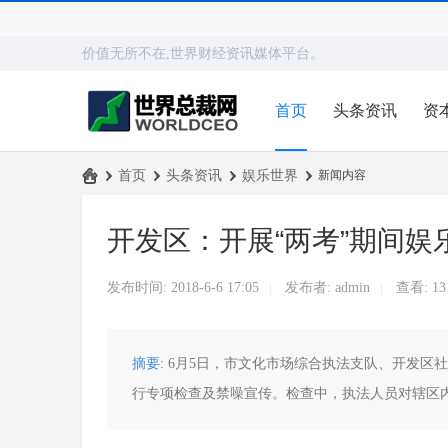
价值无所不在,世界财经资讯媒体平台。
首页
头条资讯
资
›
首页
›
头条资讯
›
娱乐世界
›
新闻内容
世
开发区：开展“两考”期间娱乐
界
总
发布时间: 2018-6-6 17:05
发布者:
admin
查看:
13
|
|
裁
网
摘要
: 6月5日，市文化市场综合执法支队、开发
行专项检查及禁噪宣传。检查中，执法人员对辖区内娱