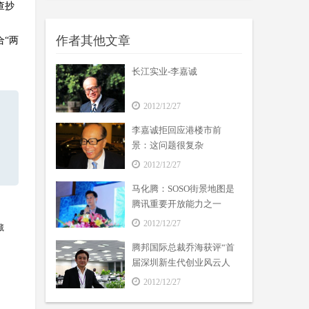
查抄
作者其他文章
“两
长江实业-李嘉诚
。
2012/12/27
李嘉诚拒回应港楼市前
景：这问题很复杂
2012/12/27
马化腾：SOSO街景地图是
腾讯重要开放能力之一
2012/12/27
藏
腾邦国际总裁乔海获评“首
届深圳新生代创业风云人
物”
2012/12/27