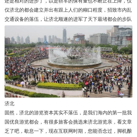
还是相对的进步了，以是轿车的保有量也不断正在上降，仅
仅济北的都会建立并出有跟上人们的糊口程度，招致市内乱
交通设备的落伍，让济北顺遂的进军了天下最堵都会的步队
济北
固然，济北的游览资本其实不落伍，是我们海内的第一批我
国优良游览都会，有很多旅客会挑选来济北游览亲，看文章
乏了吧，歇息一下，现在互联网时期，您能否念过，脚机酿