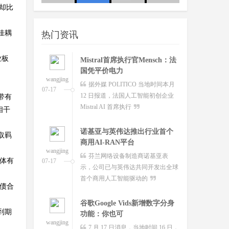
值却比
wangjing
澳大利亚联邦政府当地时间今日
友：这
队
07-17
宣布将推出其人工智能标准并在总理
佳耦
热门资讯
和内阁部内设立人工智
业板
Mistral首席执行官Mensch：法
国凭平价电力
wangjing
据外媒 POLITICO 当地时间本月
07-17
12 日报道，法国人工智能初创企业
带有
Mistral AI 首席执行
相干
诺基亚与英伟达推出行业首个
取羁
商用AI-RAN平台
wangjing
芬兰网络设备制造商诺基亚表
体有
07-17
示，公司已与英伟达共同开发出全球
。
首个商用人工智能驱动的
欠债合
谷歌Google Vids新增数字分身
到期
功能：你也可
wangjing
7 月 17 日消息，当地时间 16 日，