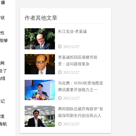
，赚
作者其他文章
行状
长江实业-李嘉诚
动性
能够
2012/12/27
李嘉诚拒回应港楼市前
铛网
景：这问题很复杂
给了
2012/12/27
功绩
马化腾：SOSO街景地图是
腾讯重要开放能力之一
2012/12/27
报记
腾邦国际总裁乔海获评“首
届深圳新生代创业风云人
期复
物”
海航
2012/12/27