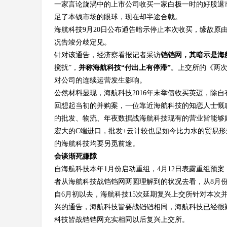
一家言论旋涡中的上市公司收买一家白极一时的好股退市电
足了本钱市场的眼球，现在却半途合戟。
海航科技9月20日公布通告暗示停止本次收买，缘故
况告竣分歧定见。
针对该通告，经济察看报记者采访
铛铛网，其暗示是海
搅扰”，
并称海航科技“付出上有停滞”
。上交所的《两次
对公司的连续运营发生影响。
公然材料显现，海航科技2016年末举债收买英迈，除自
回想起当初的并购案，一位靠近海航科技的知恋人士慨
的批发、物流、年夜数据战海航科技现有的营业皆能够
宏大的C端进口，批发+云计较也是如今比力水的贸易
的海航科技均要另觅前途。
会谈渐死嫌隙
自海航科技本年1月份启动重组，4月12日表露重组预
者从海航科技战铛铛网两圆理解到的状况去看，从8月
自6月初以去，海航科技15次延期复兴上交所针对本
兴的通告，海航科技皆要战铛铛相同，海航科技已经很
科技皆战铛铛网充实相同以后复兴上交所。