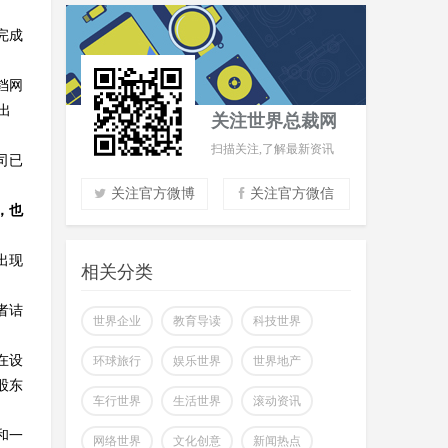
完成
铛网
出
关注世界总裁网
扫描关注,了解最新资讯
司已
关注官方微博
关注官方微信
，也
实时了解财经信息
出现
掌握市场风云动态
相关分类
助力商场共赢至胜
者诘
改变你所看到的世界
世界企业
教育导读
科技世界
在设
环球旅行
娱乐世界
世界地产
股东
车行世界
生活世界
滚动资讯
和一
网络世界
文化创意
新闻热点