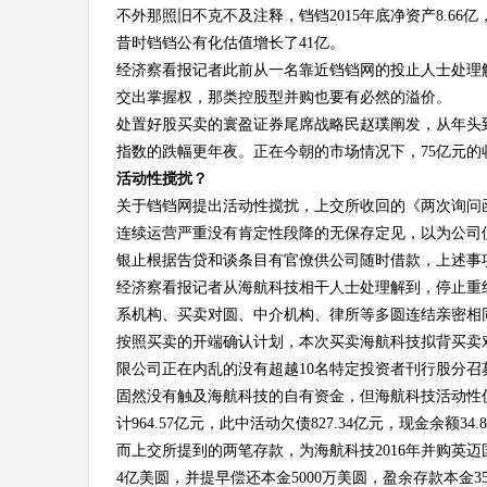
4
不外那照旧不克不及注释，铛铛2015年底净资产8.66亿，
昔时铛铛公有化估值增长了41亿。
经济察看报记者此前从一名靠近铛铛网的投止人士处理
交出掌握权，那类控股型并购也要有必然的溢价。
处置好股买卖的寰盈证券尾席战略民赵璞阐发，从年头
指数的跌幅更年夜。正在今朝的市场情况下，75亿元的
活动性搅扰？
关于铛铛网提出活动性搅扰，上交所收回的《两次询问函
连续运营严重没有肯定性段降的无保存定见，以为公司便
银止根据告贷和谈条目有官僚供公司随时借款，上述事
经济察看报记者从海航科技相干人士处理解到，停止重
系机构、买卖对圆、中介机构、律所等多圆连结亲密相
按照买卖的开端确认计划，本次买卖海航科技拟背买卖对
限公司正在内乱的没有超越10名特定投资者刊行股分召募
固然没有触及海航科技的自有资金，但海航科技活动性仍没
计964.57亿元，此中活动欠债827.34亿元，现金余额34.
而上交所提到的两笔存款，为海航科技2016年并购英
4亿美圆，并提早偿还本金5000万美圆，盈余存款本金35