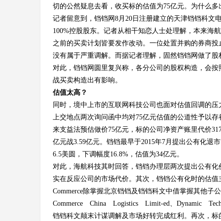
切的公然疑息去看，收买标的估值为75亿元。为什么多
记者留意到，铛铛网8月20日注册建立的天津铛铛科文
100%控股股东。记者从相干知恋人士处理解，本来海
之前的买卖计划皆要发作改动。一位处置并购的券商投
没有属于严重调解。而据记者理解，固然铛铛网做了股
对此，铛铛网圆里复兴称，各分公司的股权构造，会按
战买卖构造出有影响。
估值太高？
同时，境中上市的互联网科技公司也面对估值回调的压
上交地点两次询问函中均对75亿元估值的公道性予以
来支益法预估做价75亿元，标的公司净资产账里代价3178.9
亿元战3.59亿元。铛铛最早于2015年7月提出公有化退市
6.5美圆，下调幅度16.8%，估值为34亿元。
对此，海航科技其时回答，铛铛办理层两次提出公有化
实在反应公司的市场代价。其次，铛铛公有化时的估值主体
Commerce除掌握北京铛铛及铛铛科文中借掌握其他
Commerce China Logistics Limit-ed、Dy
铛铛科文颠末计谋调解及市场好转完成红利。再次，标的公司2