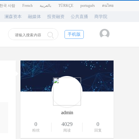
한국 사람
French
بالعربية
TÜRKÇE
português
คนไทย
澜森资本
融媒体
投资融资
公共直播
商学院
手机版
admin
0
4029
0
粉丝
阅读
回复