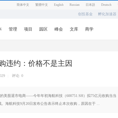
简体中文
繁體中文
English
Russian
日本語
Deutsch
创投基金
孵化加速器
本
管理
项目
园区
峰会
文库
商学
购违约：价格不是主因
029
评论: 0
|
美股退市电商——今年年初海航科技（600751.SH）拟75亿元收购当当
海航科技9月20日发布公告表示终止本次收购，原因在于 ...