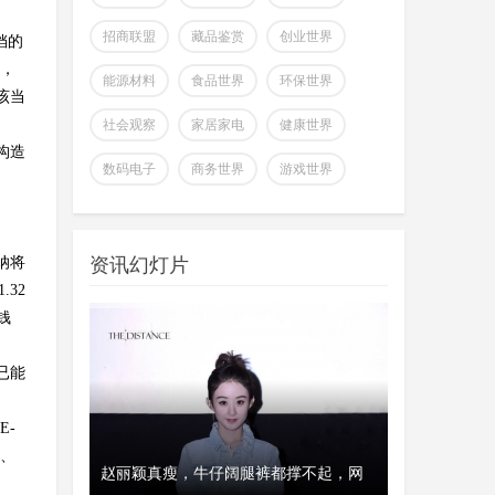
招商联盟
藏品鉴赏
创业世界
铛的
说，
能源材料
食品世界
环保世界
该当
社会观察
家居家电
健康世界
构造
全球首个可变形个人机器人，
数码电子
商务世界
游戏世界
上纬新材启元T1
wangjing
上纬新材今日官宣，全球首个可
07-17
变形个人机器人 —— 启元 T，正式
纳将
资讯幻灯片
登场。据介绍，上纬新
.32
超越Opus 4.7美国顶级大模型
钱
Kimi K3即将发
wangjing
这个月会有多款国产重量级大模
已能
07-17
型发布，除了DeepSeek V4正式版之
外，最受关注的当属月
E-
铛、
澳大利亚将推出其人工智能标
、瑞典和美
赵丽颖真瘦，牛仔阔腿裤都撑不起，网
经济工作会议
开工首日晒“
准并在政府内设