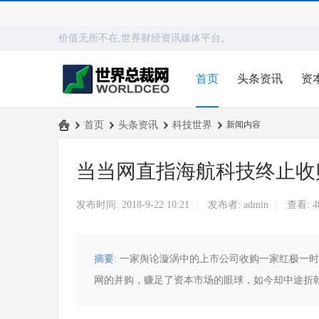
价值无所不在,世界财经资讯媒体平台。
首页
头条资讯
资
›
首页
›
头条资讯
›
科技世界
›
新闻内容
世
当当网直指海航科技终止收
界
总
发布时间: 2018-9-22 10:21
发布者:
admin
查看:
4
|
|
裁
网
摘要
: 一家舆论漩涡中的上市公司收购一家红极一时的
网的并购，赚足了资本市场的眼球，如今却中途折戟。