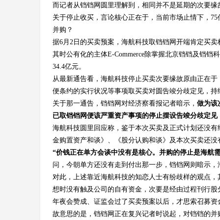
而记者从铛铛网圆里理解到，相同并不是延期的次要缘
关于停止收买，言论核心正在于，当前市场止情下，7
并购？
据6月2日的买卖预案，海航科技取铛铛网开端肯定买卖
其时公有化的主体E-Commerce除掌握北京铛铛及铛
34.4亿元。
从最新通告看，海航科技停止买卖次要缘故原由正在于
便条约的实行状况等事项取买卖对圆告竣分歧定见，持
关于那一通告，铛铛网对经济察看报记者暗示，
做为该
已取铛铛网便该严重资产事项的停止摆设告竣分歧定见
海航科技圆里回应称，鉴于本次买卖及正式计划还没有
金购置资产和谈》、《股分认购和谈》及本次买卖还没
“价钱正在单方会谈中没有是核心。并购的停止是海航
问，今朝单方还没有走到付出那一步，铛铛网则暗示，
对此，上述靠近海航科技的知恋人士有纷歧样的观点，
想时没有触及公司的自有资金，次要是经由过程刊行股
年夜会赞成、证监会过了买卖预案以后，才思索召募资
故意思的是，铛铛网正在复兴记者时说起，对铛铛的并