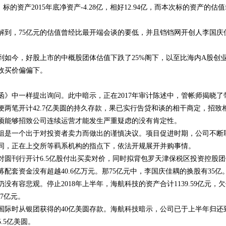
标的资产2015年底净资产-4.28亿，相好12.94亿，而本次标的资产的估
国领跑
解到，75亿元的估值曾经比最开端会谈的要低，并且铛铛网开创人李国庆
到如今，好股上市的中概股团体估值下跌了25%阁下，以至比海内A股创
收买价偏偏下。
》中一样提出询问。此中暗示，正在2017年审计陈述中，管帐师揭晓了
两笔开计42.7亿美圆的持久存款，果已实行告贷和谈的相干商定，招致
项能够招致公司连续运营才能发生严重疑虑的没有肯定性。
组是一个出于对投资者卖力而做出的谨慎决议。项目促进时期，公司不断
同，正在上交所等羁系机构的指点下，依法开规展开并购事情。
圆刊行开计6.5亿股付出买卖对价，同时拟背包罗天津保税区投资控股团
配套资金没有超越40.6亿万元。那75亿元中，李国庆佳耦的换股有35亿
有容悲观。停止2018年上半年，海航科技的资产合计1139.59亿元，
87亿元。
迈国际时从银团获得的40亿美圆存款。海航科技暗示，公司已于上半年归还
.5亿美圆。