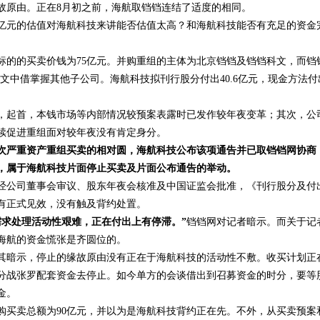
故原由。正在8月初之前，海航取铛铛连结了适度的相同。
5亿元的估值对海航科技来讲能否估值太高？和海航科技能否有充足的资金
标的的买卖价钱为75亿元。并购重组的主体为北京铛铛及铛铛科文，而铛
铛科文中借掌握其他子公司。海航科技拟刊行股分付出40.6亿元，现金方法付
，起首，本钱市场等内部情况较预案表露时已发作较年夜变革；其次，公
续促进重组面对较年夜没有肯定身分。
次严重资产重组买卖的相对圆，海航科技公布该项通告并已取铛铛网协商
，属于海航科技片面停止买卖及片面公布通告的举动。
经公司董事会审议、股东年夜会核准及中国证监会批准，《刊行股分及付
有正式见效，没有触及背约处置。
需求处理活动性艰难，正在付出上有停滞。”
铛铛网对记者暗示。而关于记
海航的资金慌张是齐圆位的。
其暗示，停止的缘故原由没有正在于海航科技的活动性不敷。收买计划正
分战张罗配套资金去停止。如今单方的会谈借出到召募资金的时分，要等
金。
购买卖总额为90亿元，并以为是海航科技背约正在先。不外，从买卖预案