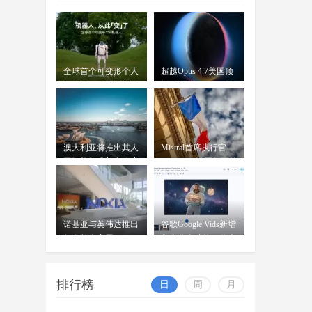
告，"Apple智能"正式完成备案
OpenAI前女CTO创业发布首款
AI模型：借鉴中
wangjing
全球首个可变形个人
超越Opus 4.7美国顶
穆拉蒂凤凰网科技讯 北京时间7月
07-17
机器人，上纬新材启
级大模型 Kimi K3即
16日，据《华尔街日报》报道，
元T1
将发
OpenAI前首席技术官米拉
澳大利亚将推出其人
Mistral首席执行官
工智能标准并在政府
Mensch：法国凭平价
内设
电力
诺基亚与英伟达推出
谷歌Google Vids新增
行业首个商用AI-
数字分身功能：你也
RAN平台
可
排行榜
日
周
月