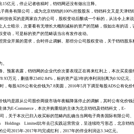
出15亿元，停止记者收稿时，铛铛网还没有做出注释。
电子商务有限公司，成为北京铛铛的100%控股股东，铛铛科文又是天津铛
航科技收买的是两家自力的公司，股权变动后酿成一个标的，从法令上来
止人士暗示，次要看有无增长大概削减标的资产的范畴，假如出有的话，
权变动，可是标的资产的范畴该当出有发作改动。
照营业开展的需求，合时停止调解。那些分公司股权变动，关于铛铛股东
力。
存眷。预案表露，铛铛网的企业代价次要表现正在将来红利上，本次买卖接
3万元，删值率23492.84%，标的资产远3年的净利润别离为0.92亿元、1
时，每股ADS公有化价钱为7.8美圆，2016年5月下调至每股ADS公有化价
价钱均是跟从公司股价两级市场年夜幅降落停止的调解，其时公有化价钱
为E-Commerce，本次并购重组的主体为北京铛铛及铛铛科文，E-
子公司，关于本次已归入收买标的范畴内乱确当当网电子商务国际有限公司、
namic Tech Holdings Limited比年去已实践运营营业，呈连续吃亏形态，北京铛
2023年全球创新指数：瑞士
015年-2017年均完成红利，2017年的停业利润达3.34亿元。