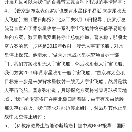
开展并且可以为我们的百姓带去数百种下程度的事情岗亭；
4、【普京颁布发表俄罗斯也要背水星移平易近 来岁尾收无
人飞船】据《逐日邮报》北京工夫3月16日报导，俄罗斯总
统普京宣布了背水星收射一系列宇宙飞船并终极移平易近水
星的方案。数天后俄罗斯将停止总统推举。普京称，那项太
空方案的第一步将是2019年收射一艘无人宇宙飞船，对水
星停止探究。他暗示，“做为月球战水星探究项目标一部
门，我们方案收射无人宇宙飞船，然后收射载人宇宙飞船。
我们方案2019年背水星收射一艘宇宙飞船。”普京称太空项
目标第一步是来岁背水星收射一艘无人宇宙飞船，然后是载
人宇宙飞船。普京弥补道，月球探究方案将考查月球极天地
域，“我们的专家将正在南北极四周着陆，由于有来由信赖
那边存正在火。我们需求对那边停止研讨，然后对其他止星
战中太空停止研讨；
5、【科教家教野生智能诊断脑癌】据中媒BGR报导，国际