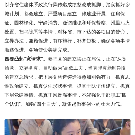
以齐省住建体系政流行风传递成绩整改成抓脚，踏实抓好乡
城计划、都会建立、严重项目建立、修建业开展、住房保
证、园林绿化、宁静消费、疑访维稳和环保督察、州里污火
处置、扫乌除恶等事情，对标省、市下达的各项目的使命，
立异办法，兼顾促进，有序施行，补齐短板，确保各项事情
顺遂促进、各项使命美满完成。
四要凸起“宽请求”。
要把党的建立摆正在尾位，正在“从宽
治党、立异务真、自动做为”高低工夫，当真降真新时期党
的建立总请求，把下层党构造铸造得愈加刚强有力，抓真思
惟政治建立、抓真认识形状事情、抓真干队伍伍建立、抓真
下层党建事情、抓真正风反腐事情，不竭强化干部职工“四
个认识”、加强“四个自大”，凝集起做事创业的壮大力气。