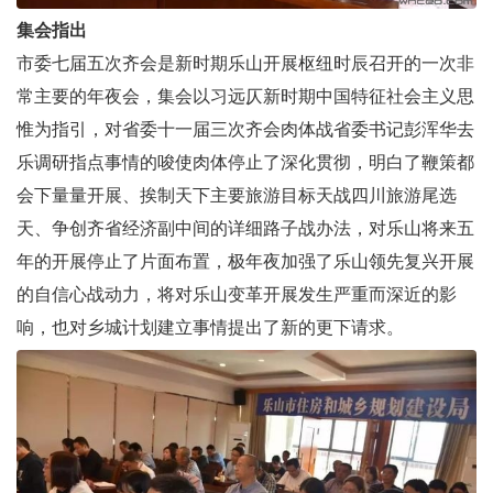
集会指出
市委七届五次齐会是新时期乐山开展枢纽时辰召开的一次非
常主要的年夜会，集会以习远仄新时期中国特征社会主义思
惟为指引，对省委十一届三次齐会肉体战省委书记彭浑华去
乐调研指点事情的唆使肉体停止了深化贯彻，明白了鞭策都
会下量量开展、挨制天下主要旅游目标天战四川旅游尾选
天、争创齐省经济副中间的详细路子战办法，对乐山将来五
年的开展停止了片面布置，极年夜加强了乐山领先复兴开展
的自信心战动力，将对乐山变革开展发生严重而深近的影
响，也对乡城计划建立事情提出了新的更下请求。