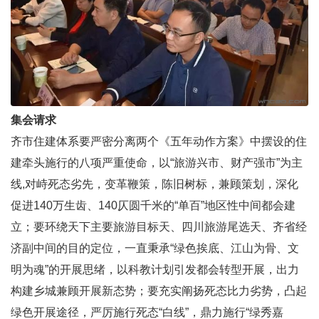
集会请求
齐市住建体系要严密分离两个《五年动作方案》中摆设的住
建牵头施行的八项严重使命，以“旅游兴市、财产强市”为主
线,对峙死态劣先，变革鞭策，陈旧树标，兼顾策划，深化
促进140万生齿、140仄圆千米的“单百”地区性中间都会建
立；要环绕天下主要旅游目标天、四川旅游尾选天、齐省经
济副中间的目的定位，一直秉承“绿色挨底、江山为骨、文
明为魂”的开展思绪，以科教计划引发都会转型开展，出力
构建乡城兼顾开展新态势；要充实阐扬死态比力劣势，凸起
绿色开展途径，严厉施行死态“白线”，鼎力施行“绿秀嘉