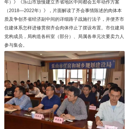
年）》《乐山市放慢建立齐省地区中间都会五年动作方案
（2018—2022年）》，片面解读了齐会事情陈述的肉体本
质及争创齐省经济副中间的详细路子战施行法子，并便齐市
住建体系怎样进修贯彻齐会肉体停止了摆设布置。市住建局
党构成员，局构造各科室（部分）、局属各单元次要卖力人
参与集会。