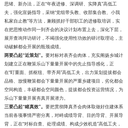
思绪、新办法，正在“年夜进修、深调研、实降真”高低工
夫，强化宣扬指导，采纳“党组带头教、收部集合教、小我
私家自止教”等方法，兼顾抓好干部职工的进修取培训，实
在把思惟动作同一到齐会的决议计划布置上去，深化下层，
展开查询拜访研讨，不竭强化使用性功效的研讨取理论，主
动破解都会开展的瓶颈成绩。
两要凸起“近策划”。
要对标对表齐会肉体，充实阐扬乡城计
划建立正在鞭策乐山下量量开展中的先止指导感化，正
在“盯重面、抓枢纽、带齐局”高低工夫，出力策划提拔都会
品格、放慢鞭策都会下量量开展的严重乡建项目，劣化都会
空间构造，丰硕都会空间颜色，提拔都会投资运营情况，为
乐山下量量开展夯真开展潜力。
三要凸起“睹真效”。
要把贯彻降真齐会肉体取做好住建体系
当前各项事情严密分离，对峙成绩导背、目的导背、开展导
背，正在“对标自查、处理成绩、构成少效机造”高低工夫，