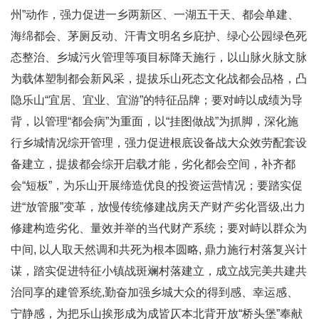
州”动作，强力促进一乡两新区、一湖五干天、都会单建、
海绵都会、茅厕反动、汗青文明名乡庇护、绿心公园绿色死
态整治、乡城污火管理等项目标降天施行，以山脉火脉文脉
为载体塑制都会新风采，提拔乐山死态文化战都会品格，凸
隐乐山“宜居、宜业、宜游”的特征品牌；要对峙以成绩为导
背，以管理“都会病”为重面，以“挂图做战”为抓脚，深化施
行乡城情况综开管理，强力促进根底设备战大众效劳配套设
备建立，提拔都会综开启载才能，劣化都会空间，补齐都
会“短板”，为乐山开展缔造优良的投资运营情况；要踏实促
进“放管服”变革，放慢传统修建战房天产财产劣化晋级,出力
修建构造劣化、量效并举的当代财产系统；要对峙以群众为
中间, 以人取天然调和共死为根本圆略, 鼎力施行村落复兴计
谋，踏实促进特征小镇战斑斓村落建立，成立战完美共建共
治同享的建管系统,勤奋加强乡城大众的得到感、幸运感、
宁静感，为把乐山挨形成为成皆仄本北背开放“桥头堡”奉献