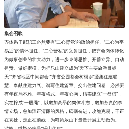
集会召唤
齐体系干部职工必然要有“二心背党”的政治担任、“二心为平
易近”的情怀担任、“二心营私”的义务担任，把齐会肉体转化
为做事创业的壮大动力，进一步束缚思惟、开辟立异、自动
担责、做好楷模，为把乐山建立成为“天下主要旅游目标
天”“齐省地区中间都会”“齐省公园都会树模乡”凝集住建聪
慧、奉献住建力气、谱写住建篇章、交出住建问卷；必然要
有年夜局不雅、年夜格式、年夜心胸，结实建立“一盘棋”，
实在拧成“一股绳”，以愈加高昂的肉体斗志，愈加务真的事
情立场，愈加浑正清廉的风格，砥砺奋进，攻脆克易，干正
在真处，走正在前线，为鞭策乐山下量量开展主动做为。
滥觞：微疑公家号“乐山住建”