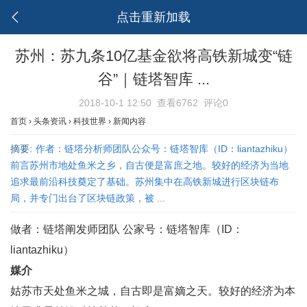
点击重新加载
苏州：苏九条10亿基金欲将高铁新城变“链
谷”｜链塔智库 ...
2018-10-1 12:50
查看6762
评论0
首页
›
头条资讯
›
科技世界
›
新闻内容
摘要:
作者：链塔分析师团队公众号：链塔智库（ID：liantazhiku）
前言苏州市地处鱼米之乡，自古便是富庶之地。较好的经济为当地
追求最前沿科技奠定了基础。苏州集中在高铁新城进行区块链布
局，并专门出台了区块链政策，被 ...
做者：链塔阐发师团队 公家号：链塔智库（ID：
liantazhiku）
媒介
姑苏市天处鱼米之城，自古即是富嫡之天。较好的经济为本