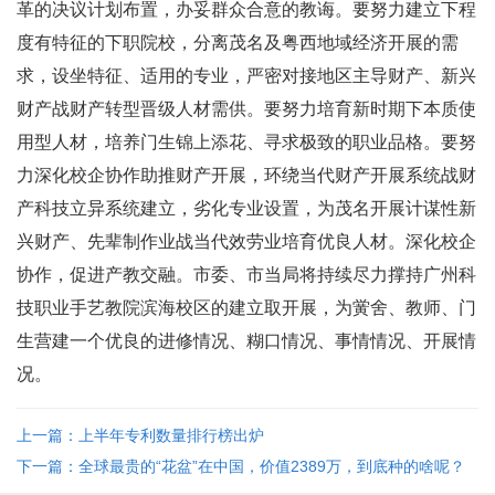
革的决议计划布置，办妥群众合意的教诲。要努力建立下程
度有特征的下职院校，分离茂名及粤西地域经济开展的需
求，设坐特征、适用的专业，严密对接地区主导财产、新兴
财产战财产转型晋级人材需供。要努力培育新时期下本质使
用型人材，培养门生锦上添花、寻求极致的职业品格。要努
力深化校企协作助推财产开展，环绕当代财产开展系统战财
产科技立异系统建立，劣化专业设置，为茂名开展计谋性新
兴财产、先辈制作业战当代效劳业培育优良人材。深化校企
协作，促进产教交融。市委、市当局将持续尽力撑持广州科
技职业手艺教院滨海校区的建立取开展，为黉舍、教师、门
生营建一个优良的进修情况、糊口情况、事情情况、开展情
况。
上一篇：上半年专利数量排行榜出炉
下一篇：全球最贵的“花盆”在中国，价值2389万，到底种的啥呢？