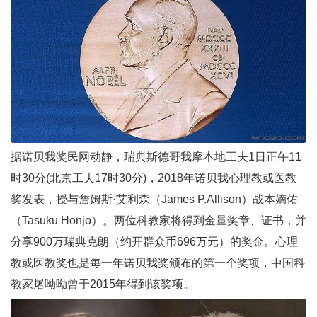
据诺贝我奖民网动静，瑞典斯德哥我摩本地工夫1日正午11
时30分(北京工夫17时30分)，2018年诺贝我心理教或医教
奖发表，授与詹姆斯·艾利森（James P.Allison）战本嫡佑
（Tasuku Honjo）。两位科教家将得到金量奖章、证书，并
分享900万瑞典克朗（约开群众币696万元）的奖金。心理
教或医教奖也是每一年诺贝我奖颁布的第一个奖项，中国科
教家屠呦呦曾于2015年得到该奖项。