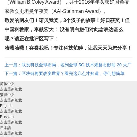
（William B.Coley Award），并于2016年年头获好国免疫
家教会史坦曼年夜奖（AAI-Steinman Award）。
敬爱的网友们！诺贝我奖，3个汉子的故事！好日获奖！但
中国科教家，奉献宏大！ 没有明白您们对此念表达甚么
呢？请正在批评区写下！
哈喽哈喽！存眷我吧！专注科技范畴，让我天天为您分享！
上一篇：联发科技全球布局，名列全球 5G 技术规格贡献前 20 大厂
...
下一篇：区块链将要改变世界？看完这几点才知道，你们想简单
了！ ...
简体中文
点击重新加载
繁體中文
点击重新加载
English
点击重新加载
Russian
点击重新加载
日本語
点击重新加载