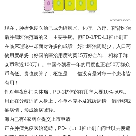
现在，肿瘤免疫医治已成为继脚术、化疗、放疗、靶背医治
后肿瘤医治范畴的又一主要手腕。但PD-1/PD-L1抑止剂正
在临床理论中却面对许多的成绩，好比医治周期少，入口药
物用度昂扬（好国的医治用度约莫15万好金/年，相称于群
众币靠近100万）。中国今朝看一年的用度也正在50万群众
币高低。贵也便算了，枢纽是——借没有是对每一个患者皆
有用！
针对年夜部门真体瘤，PD-1抗体的有用率大要10%-50%。
用正在分歧适的人身上，不单不克不及减缓病情，借能够耽
搁病情，形成徐病减轻。
海内已有4家药企提交上市申请
正在肿瘤免疫医治范畴，PD-（L）1抑止剂自问世以去便遭