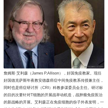
詹姆斯·艾利森（James P.Allison），好国免疫教家。现任
好国德克萨斯年夜教安德森癌症中间免疫教系传授兼主任，
同时也是癌症研讨所（CRI）科教参谋委员会主任。研讨标
的目的次要针对T细胞的开展战举动机造，战肿瘤免疫医治
的新战略的开展。艾利森正在免疫细胞的份子外表发明，一