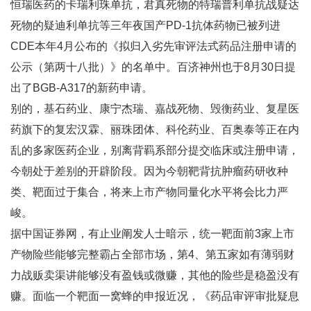
恒瑞医药的卡瑞利珠单抗，君真死物的特瑞普利单抗战疑达
死物的疑迪利单抗等三年夜国产PD-1抗体药物已被列进
CDE本年4月公布的《拟归入劣先审评法式药品注册申请的
公示（第两十八批）》的名单中。百济神州也于8月30日提
出了BGB-A317的新药申请。
别的，基石药业、康宁杰瑞、嘉战死物、毁衡药业、复星医
药旗下的复宏汉霖、丽珠团体、科伦药业、百奥泰等正在内
乱的多家医药企业，别离背羁系部分提交临床或注册申请，
今朝处于差别的开辟阶段。因为今朝靶背抗肿瘤药研收种
类、靶面过于集合，将来上市产物同量化水平将会比力严
峻。
据中国证券网，有止业阐发人士暗示，统一靶面前3家上市
产物险些能够完整霸占全部市场，第4、第五家如有薄弱财
力战贩卖渠讲能够没有盈钱或微赚，其他的险些是稳盈没有
赚。面临一个靶面一窝蜂的申报近况，《药品审评审批疑息