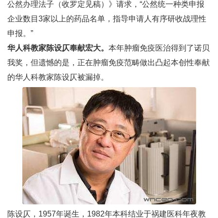
公然办理法子（收罗定见稿）》请求，“公然统一种类申报
企业数目3家以上的药品名单，指导申请人有序研收战理性
申报。”
华人科教家陈设仄奉献宏大。
本年肿瘤免疫医治得到了诺贝
我奖，但遗憾的是，正在肿瘤免疫范畴做出凸起本创性奉献
的华人科教家陈设仄被漏掉。
陈设仄，1957年诞生，1982年本科结业于祸建医科年夜教