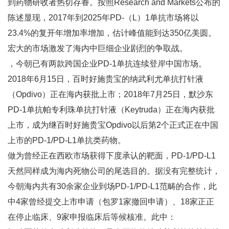
到药物研收者热切存眷。按照Research and Markets公布的
陈述显现，2017年到2025年PD-（L）1单抗市场将以
23.4%的复开年增加率增加，估计峰值能到达350亿美圆。
宏大的市场激发了海内中巨细企业剧烈的争取战。
，今朝已有两款跨国企业PD-1单抗连续登岸中国市场。
2018年6月15日，百时好施贵宝的纳武利尤单抗打针液
（Opdivo）正在海内获批上市；2018年7月25日，默沙东
PD-1单抗帕专利珠单抗打针液（Keytruda）正在海内获批
上市，成为继百时好施贵宝Opdivo以后第2个正式正在中国
上市的PD-1/PD-L1单抗类药物。
做为曾经正在西欧市场获得下度承认的靶面，PD-1/PD-L1
天然同样成为海内死物公司的尾选目的。据没有完整统计，
今朝海内共有30余家企业到场PD-1/PD-L1范畴的合作，此
中4家曾经提交上市申请（包罗1家撤回申请）、18家正正
在停止临床、9家申报临床后等候核准。此中：