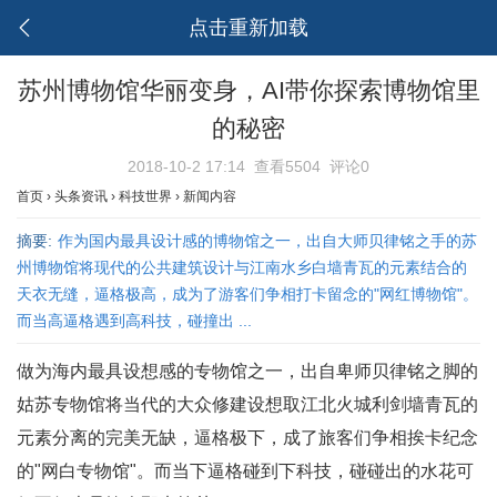
点击重新加载
苏州博物馆华丽变身，AI带你探索博物馆里
的秘密
2018-10-2 17:14
查看5504
评论0
首页
›
头条资讯
›
科技世界
›
新闻内容
摘要:
作为国内最具设计感的博物馆之一，出自大师贝律铭之手的苏
州博物馆将现代的公共建筑设计与江南水乡白墙青瓦的元素结合的
天衣无缝，逼格极高，成为了游客们争相打卡留念的"网红博物馆"。
而当高逼格遇到高科技，碰撞出 ...
做为海内最具设想感的专物馆之一，出自卑师贝律铭之脚的
姑苏专物馆将当代的大众修建设想取江北火城利剑墙青瓦的
元素分离的完美无缺，逼格极下，成了旅客们争相挨卡纪念
的"网白专物馆"。而当下逼格碰到下科技，碰碰出的水花可