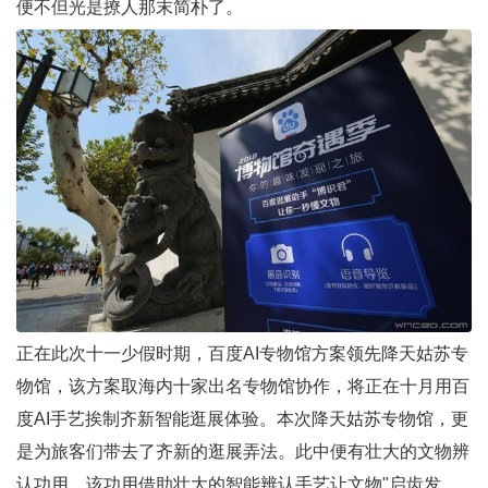
便不但光是撩人那末简朴了。
正在此次十一少假时期，百度AI专物馆方案领先降天姑苏专
物馆，该方案取海内十家出名专物馆协作，将正在十月用百
度AI手艺挨制齐新智能逛展体验。本次降天姑苏专物馆，更
是为旅客们带去了齐新的逛展弄法。此中便有壮大的文物辨
认功用，该功用借助壮大的智能辨认手艺让文物"启齿发