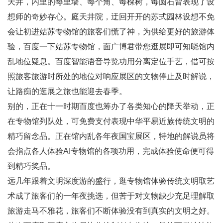
天井，内里的每里墙、每个角、每棵树，每圆石皆表现了设
想师的奇妙存心。庭天井院，迂回开开的苏式园林设想不免
会让初进姑苏专物馆的旅客们慌了神，为供给更好的旅游体
验，百度一下姑苏专物馆，面广博君带您逛展即可知晓馆内
乱地位疑息。百度智能语音导览功用分离定位手艺，借可按
照旅客旅游时所处的地位对响应展区的文物停止及时解说，
让路痴的逛展之旅也能迎去春季。
别的，正在十一时期百度也筹办了各类知心的降天举动，正
在专物馆列队处，可免费支付表现中华平易近族传统文明的
精巧留念品。正在馆内乱各年夜国宝展区，特地的解说员将
会指点各人体验AI专物馆的各项功用，完成体验使命便可得
到精巧奖品。
远几年跟着文明深度游的盛行，逛专物馆体验传统文明取艺
术成了旅客们的一年夜挑选，但苦于对文物缺少充足理解取
旅游走马不雅花，旅客们不断体验没有到真实的文明之好。