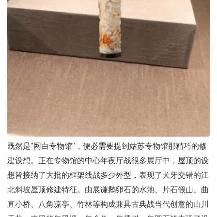
既然是"网白专物馆"，便必需要提到姑苏专物馆那精巧的修
建设想。正在专物馆的中心年夜厅战很多展厅中，屋顶的设
想皆接纳了大批的框架线战多少外型，表现了犬牙交错的江
北斜坡屋顶修建特征。由展谦鹅卵石的水池、片石假山、曲
直小桥、八角凉亭、竹林等构成兼具古典战当代创意的山川