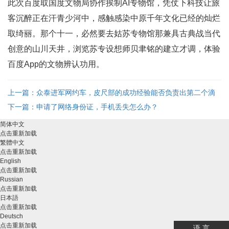
此次百度取国度文物局协作挨制AI专物馆，凭仗下科技让旅
客沉醉正在汗青少河中，感触感染中原千年文化已经的灿烂
取绮丽。那个十一，必然要去姑苏专物馆那兼具古典战当代
创意的山川天井，浏览苏专设想师贝聿铭的建立才调，体验
百度App的文物辨认功用。
上一篇：众泰进军网约车，皮尺部的成功经验能否负责出第二个滴
滴？ ...
下一篇：申请了网络身份证，手机丢失怎么办？
简体中文
点击重新加载
繁體中文
点击重新加载
English
点击重新加载
Russian
点击重新加载
日本語
点击重新加载
Deutsch
点击重新加载
语 言