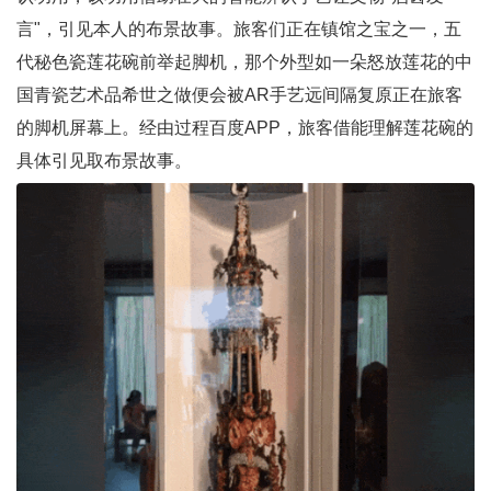
言"，引见本人的布景故事。旅客们正在镇馆之宝之一，五
代秘色瓷莲花碗前举起脚机，那个外型如一朵怒放莲花的中
国青瓷艺术品希世之做便会被AR手艺远间隔复原正在旅客
的脚机屏幕上。经由过程百度APP，旅客借能理解莲花碗的
具体引见取布景故事。