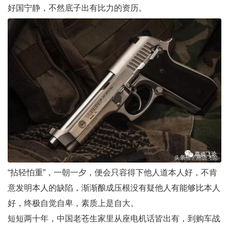
好国宁静，不然底子出有比力的资历。
“拈轻怕重”，一朝一夕，便会只容得下他人道本人好，不肯
意发明本人的缺陷，渐渐酿成压根没有疑他人有能够比本人
好，终极自觉自卑，素质上是自大。
短短两十年，中国老苍生家里从座电机话皆出有，到购车战