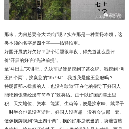
那末，为何总要夸大“均匀”呢？实在那是一种宣扬本领，这
类本领的名字是四个字——拈轻怕重。
好国开展的好欠好？那个话题很年夜，得先道甚么是评
价“开展的好”的“先决前提”。
拿“斗田主”来讲吧，先决前提便是摸到了甚么牌。我摸到“俩
王四个两”，挨赢您的“3579J”，我道我是赌王您服吗？
特朗普那末操蛋的人，也没有敢道“正在他的指导下好国人
能吃饱饭曾经没有简单了”这类话。由于以好国的疆土里
积、天文地位、资本、能源、生齿等，便是挨家味、戴果子
一时半会也饥没有逝世。好国人没有愚，没有会认那一套。
便像挨牌摸到“俩王四个两”，挨的好那是该当的，换谁皆该