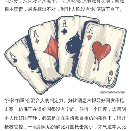
当挨好，挨欠好证实能干。“让人吃饱”没有是有功绩，而是
根本职责，最多算出不对，到“让人吃没有饱”便该下台了。
“拈轻怕重”会混合人的判定力。好比消息常报导好国发作枪
击案，仿佛正在道好国很没有宁静。任何一个国度，念阐明
本人比好国宁静，必需是正在生齿数目相仿的条件下，铺开
枪枝管控，一段期间后的确比好国枪击案少，才气道本人比