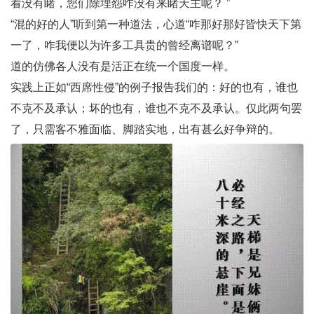
看没有睹，您们除埋怨咋没有来睹天主呢？ ”
“混的好的人”听到第一种道法，心道“咋那好那好皆快天下第
一了，咋我便以为许多工具贵的曾经离谱呢？”
道的仿佛各人没有是活正在统一个国度一样。
实践上正如“西席性侵”的例子报告我们的：好的也有，谁也
不克不及承认；坏的也有，谁也不克不及承认。仅此两句罢
了，只需客不雅面临、脚踏实地，出有甚么好争辩的。