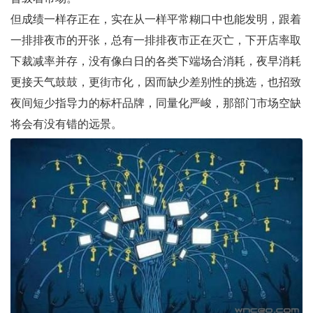
但成绩一样存正在，实在从一样平常糊口中也能发明，跟着
一排排夜市的开张，总有一排排夜市正在灭亡，下开店率取
下裁减率并存，没有像白日的各类下端场合消耗，夜早消耗
更接天气鼓鼓，更街市化，因而缺少差别性的挑选，也招致
夜间短少指导力的标杆品牌，同量化严峻，那部门市场空缺
将会有没有错的远景。