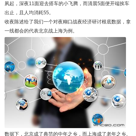
夙起，深夜11面迎去搭车的小飞腾，而清晨5面便开端挨车
出止，且人均消耗55。
收夜陈述给了我们一个对夜糊口战夜经济研讨根底数据，拿
一线都会的代表北京战上海为例。
数据下，北京成了典范的中年之乡，而上海成了老年之乡。