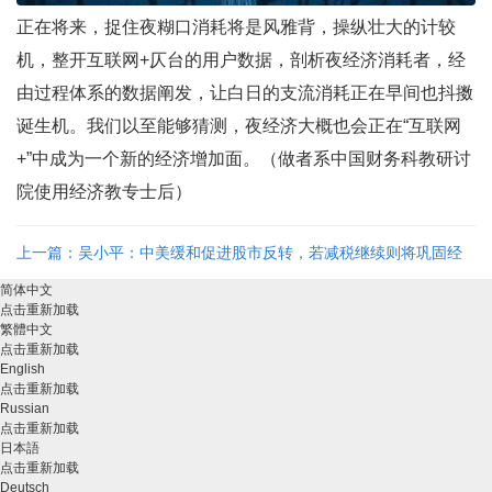
正在将来，捉住夜糊口消耗将是风雅背，操纵壮大的计较
机，整开互联网+仄台的用户数据，剖析夜经济消耗者，经
由过程体系的数据阐发，让白日的支流消耗正在早间也抖擞
诞生机。我们以至能够猜测，夜经济大概也会正在“互联网
+”中成为一个新的经济增加面。（做者系中国财务科教研讨
院使用经济教专士后）
上一篇：吴小平：中美缓和促进股市反转，若减税继续则将巩固经
济稳定增长 ...
简体中文
点击重新加载
繁體中文
点击重新加载
English
点击重新加载
Russian
点击重新加载
日本語
点击重新加载
Deutsch