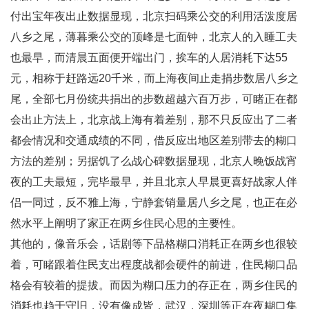
付出宝年夜出止数据显现，北京扫码乘公交的利用活泼度居
八乡之尾，薄暮乘公交的顶峰是七面钟，北京人的入睡工夫
也最早，而清晨五面便开端出门，挨车的人居消耗下达55
元，相称于赶路远20千米，而上海夜间止走捐步数居八乡之
尾，全部七月份统共捐出的步数超越六百万步，可睹正在都
会出止方法上，北京战上海有着差别，那不只反应出了二者
都会情况和交通成绩的不同，借反应出地区差别带去的糊口
方法的差别；另据饥了么战心碑数据显现，北京人晚饭战宵
夜的工夫最短，完毕最早，并且北京人早晨更喜好战家人伴
侣一同过，反不雅上海，宁静套销量居八乡之尾，也正在必
然水平上阐明了家正在两乡住民心思的主要性。
其他的，像音乐会，话剧等下品格糊口消耗正在两乡也很较
着，可睹跟着住民支出程度战都会硬件的前进，住民糊口品
格会有较着的提拔。而因为糊口压力的存正在，两乡住民的
消耗也趋于守旧，没有像成皆，武汉，深圳等正在夜糊口集