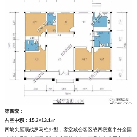
第四套：
占空中积：15.2×13.1㎡
四坡尖屋顶战罗马柱外型，客堂减会客区战四寝室半分全国