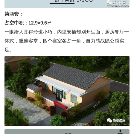
第两套：
占空中积：12.9×9.6㎡
一眼给人觉得玲珑小巧，内里安插却别开生面，厨房餐厅一
体式，毗连客堂，四个寝室各占一角，自力感战隐公感实
足。