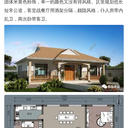
团体米黄色粉饰，单一的颜色又没有得风格。仄里规划也长
短常公道，客堂战餐厅用酒架分隔，颇隐风格，仆人房带内
乱卫，两次卧带客卫。