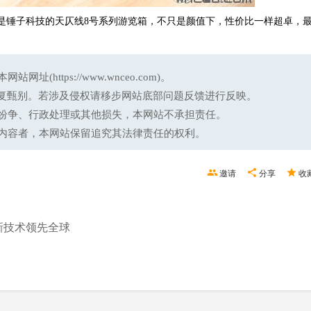
是锤子科技的天仄线8号系列游览箱，不只是颜值下，性价比一样超卓，
国领跑
友：这
ttps://www.wnceo.com)。
反复甄别。若涉及侵权请移步网站底部问题反馈进行反映。
纷争、行政处理或其他损失，本网站不承担责任。
内容者，本网站保留追究其法律责任的权利。
邀请
分享
收
创新技术领先全球