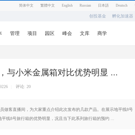
简体中文
繁體中文
English
Russian
日本語
Deutsch
创投基金
孵化加速器
本
管理
项目
园区
峰会
文库
商学
与小米金属箱对比优势明显 ...
9226
评论:
20
|
成员做客直播间，为大家重点介绍此次发布的几款产品。在展示地平线8号
线8号旅行箱的优势明显，况且当下此系列旅行箱的预约 ...