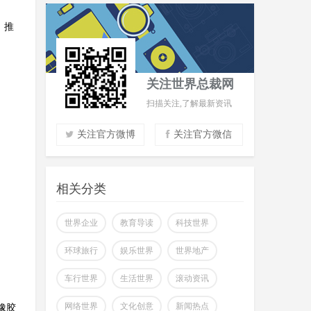
，推
关注世界总裁网
扫描关注,了解最新资讯
关注官方微博
关注官方微信
实时了解财经信息
掌握市场风云动态
相关分类
助力商场共赢至胜
改变你所看到的世界
世界企业
教育导读
科技世界
环球旅行
娱乐世界
世界地产
车行世界
生活世界
滚动资讯
网络世界
文化创意
新闻热点
橡胶