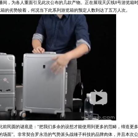
播间，为各人重面引见此次公布的几款产物。正在展现天仄线8号游览箱
览箱的劣势较着，何况当下此系列游览箱的预定人数到达了五万人次。
此前民圆的谜底是：“把我们多余的设想才能使用到更多的范畴，缔造更
的场面”。非常契合罗永浩的气势派头战锤子科技的品牌肉体，并且本次