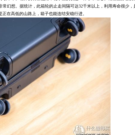
非常幻想。据统计，此箱轮的止走间隔可达32千米以上，利用寿命很少，
使是正在高低的山路上，箱子也能连结安稳行进。
2023年全球创新指数：瑞士
赵丽颖真瘦，牛仔阔腿裤都