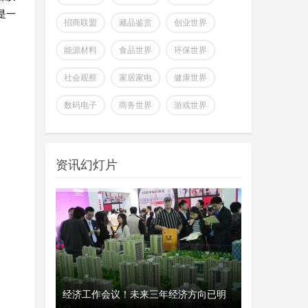
全球首个可变形个人机器人，
是一
上纬新材启元T1
招商联盟
藏品鉴赏
创业世界
wangjing
上纬新材今日官宣，全球首个可
07-17
能源材料
食品世界
环保世界
变形个人机器人 —— 启元 T，正式
登场。据介绍，上纬新
社会观察
家居家电
健康世界
超越Opus 4.7美国顶级大模型
数码电子
商务世界
游戏世界
Kimi K3即将发
wangjing
这个月会有多款国产重量级大模
07-17
型发布，除了DeepSeek V4正式版之
资讯幻灯片
外，最受关注的当属月
澳大利亚将推出其人工智能标
准并在政府内设
wangjing
澳大利亚联邦政府当地时间今日
07-17
宣布将推出其人工智能标准并在总理
和内阁部内设立人工智
Mistral首席执行官Mensch：法
、瑞典和美
撑不起，网
经济工作会议！未来三年经济方向已明
开工首日晒“
国凭平价电力