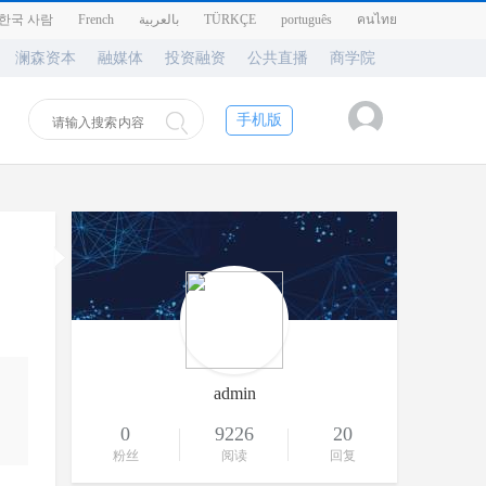
한국 사람
French
بالعربية
TÜRKÇE
português
คนไทย
澜森资本
融媒体
投资融资
公共直播
商学院
手机版
admin
0
9226
20
粉丝
阅读
回复