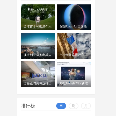
OpenAI前首席技术官米拉
全球首个可变形个人
超越Opus 4.7美国顶
机器人，上纬新材启
级大模型 Kimi K3即
元T1
将发
澳大利亚将推出其人
Mistral首席执行官
工智能标准并在政府
Mensch：法国凭平价
内设
电力
诺基亚与英伟达推出
谷歌Google Vids新增
行业首个商用AI-
数字分身功能：你也
RAN平台
可
排行榜
日
周
月