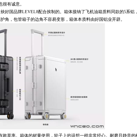
也很有诚意。
袂好国品牌LEVEL8配合挨制的。箱体接纳了飞机油箱质料同款的5系铝
属护角，包管箱子的边角不容易变形，箱体本质料由好国铝业开辟。
有敢草率。箱体的材量使用，轮子上的设想一样非常经心。耐磨且静音的