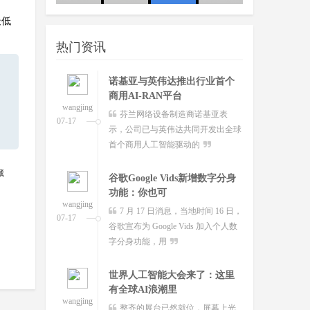
wangjing
据外媒 POLITICO 当地时间本月
最低
队
07-17
12 日报道，法国人工智能初创企业
热门资讯
Mistral AI 首席执行
诺基亚与英伟达推出行业首个
商用AI-RAN平台
wangjing
芬兰网络设备制造商诺基亚表
07-17
示，公司已与英伟达共同开发出全球
首个商用人工智能驱动的
藏
谷歌Google Vids新增数字分身
功能：你也可
wangjing
7 月 17 日消息，当地时间 16 日，
07-17
谷歌宣布为 Google Vids 加入个人数
字分身功能，用
世界人工智能大会来了：这里
有全球AI浪潮里
wangjing
整齐的展台已然就位，屏幕上光