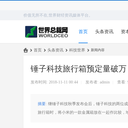
价值无所不在,世界财经资讯媒体平台。
首页
头条资讯
资
›
首页
›
头条资讯
›
科技世界
›
新闻内容
世
锤子科技旅行箱预定量破万，
界
总
发布时间: 2018-11-11 00:44
发布者:
admin
查看:
|
|
裁
网
摘要
: 继锤子科技秋季发布会后，锤子科技的两位
旅行箱时，将小米的一款金属箱放在一起作比较，地平