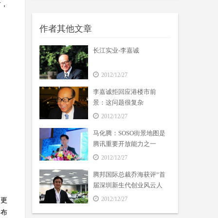
时，
作者其他文章
长江实业-李嘉诚
2012/12/27
李嘉诚拒回应港楼市前
景：这问题很复杂
2012/12/27
马化腾：SOSO街景地图是
腾讯重要开放能力之一
2012/12/27
腾邦国际总裁乔海获评“首
届深圳新生代创业风云人
物”
2012/12/27
多更
公布