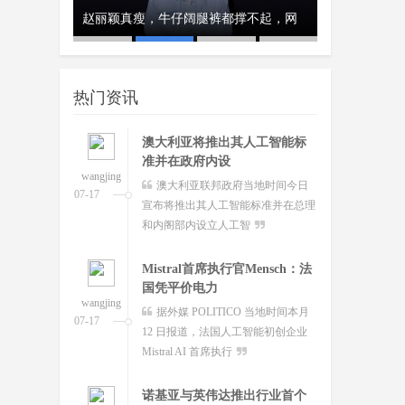
超越Opus 4.7美国顶级大模型
、瑞典和美
赵丽颖真瘦，牛仔阔腿裤都撑不起，网
经济工作会议
开工首日晒“
Kimi K3即将发
wangjing
这个月会有多款国产重量级大模
友：这
队
07-17
型发布，除了DeepSeek V4正式版之
热门资讯
外，最受关注的当属月
澳大利亚将推出其人工智能标
准并在政府内设
wangjing
澳大利亚联邦政府当地时间今日
07-17
宣布将推出其人工智能标准并在总理
和内阁部内设立人工智
Mistral首席执行官Mensch：法
国凭平价电力
wangjing
据外媒 POLITICO 当地时间本月
07-17
12 日报道，法国人工智能初创企业
Mistral AI 首席执行
诺基亚与英伟达推出行业首个