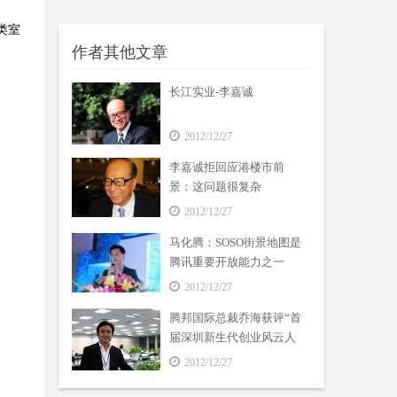
类室
作者其他文章
长江实业-李嘉诚
2012/12/27
李嘉诚拒回应港楼市前
景：这问题很复杂
2012/12/27
马化腾：SOSO街景地图是
腾讯重要开放能力之一
2012/12/27
腾邦国际总裁乔海获评“首
届深圳新生代创业风云人
物”
2012/12/27