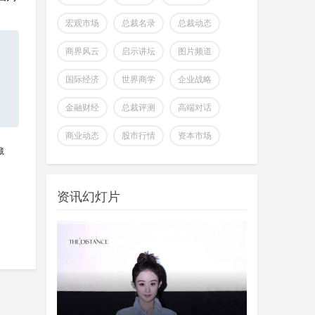
宏观市场
总裁名录
总裁动态
商界风云
启示讲坛
图片频道
国际经济
世界商学
企业战略
金融财经
总裁评测
高端对话
商业动态
股市行情
资本市场
藏
资讯幻灯片
全球首个可变形个人机器人，
上纬新材启元T1
wangjing
上纬新材今日官宣，全球首个可
07-17
变形个人机器人 —— 启元 T，正式
登场。据介绍，上纬新