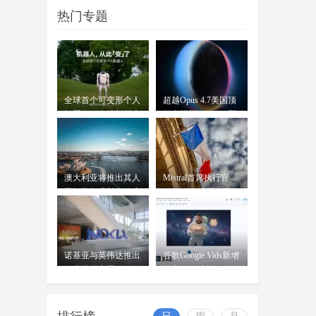
7 月 16 日消息，互联网基础服务
07-17
热门专题
企业 Cloudflare 当地时间本月 13 日宣
布推出持续行为
苹果AI有啥用？Apple
Intelligence这些功能
wangjing
全球首个可变形个人
超越Opus 4.7美国顶
等了两年，国行苹果AI终于要来
07-17
机器人，上纬新材启
级大模型 Kimi K3即
了。7月15日，网信办发布公
元T1
将发
告，"Apple智能"正式完成备案
OpenAI前女CTO创业发布首款
澳大利亚将推出其人
Mistral首席执行官
AI模型：借鉴中
工智能标准并在政府
Mensch：法国凭平价
wangjing
穆拉蒂凤凰网科技讯 北京时间7月
内设
电力
07-17
16日，据《华尔街日报》报道，
OpenAI前首席技术官米拉
诺基亚与英伟达推出
谷歌Google Vids新增
行业首个商用AI-
数字分身功能：你也
RAN平台
可