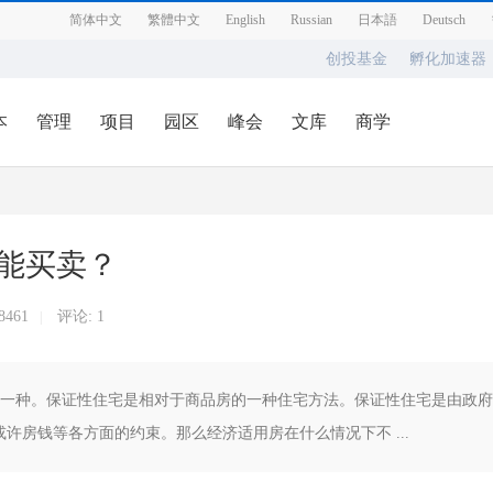
简体中文
繁體中文
English
Russian
日本語
Deutsch
创投基金
孵化加速器
本
管理
项目
园区
峰会
文库
商学
能买卖？
8461
评论:
1
|
的一种。保证性住宅是相对于商品房的一种住宅方法。保证性住宅是由政府
许房钱等各方面的约束。那么经济适用房在什么情况下不 ...