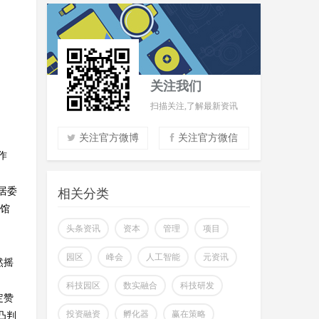
关注我们
扫描关注,了解最新资讯
关注官方微博
关注官方微信
作
实时了解财经信息
掌握市场风云动态
居委
相关分类
助力商场共赢至胜
案馆
改变你所看到的世界
头条资讯
资本
管理
项目
园区
峰会
人工智能
元资讯
然摇
科技园区
数实融合
科技研发
定赞
投资融资
孵化器
赢在策略
凸判