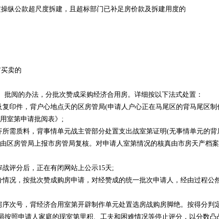
定操纵公款超尺度拆建，且超标部门已补足房价款及拆建用度的
市买卖的
、批阅的办法，分批次赞成采购经济合用房。详细按以下法式处置：
及复印件，背户心地点天的区房管局(申请人户心正在马尾区的背马尾区制
用室第申请批阅表》;
齐所需质料，背事情单元战主管部分处置支出战室第证明(无事情单元的背
，由区房管局上报市房管局复核。对申请人室第情况的核真由市房天产档
战评分后，正在有闭网站上公示15天;
评分情况，按批次赞成购房申请，对经赞成的统一批次申请人，经由过程公
选房序次号，背经济合用室第开辟制作单元处置选房战购房脚绝。按得分判
局按照申请人家庭的现室第里积、工夫和困难情况等停止评分，以分数凸