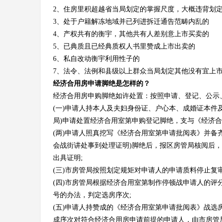
2、住房里积超越省当局划定的掌握尺度，大概违背划
3、处于户籍解冻地域并已列进拆迁通告范畴内乱的
4、产权共有的衡宇，其他共有人差别意上市买卖的
5、已典质且已经典质权人书里赞成上市出卖的
6、私自改动衡宇利用性子的
7、法令、法例和县级以上群众当局划定其他没有宜上
经济合用房申请脚绝是怎样的？
经济合用房申购脚绝如许处置：按照申请、登记、公示
(一)申请人持本人及夫妇身份证、户心本、成婚证本件
局)申请处置经济合用室第申购登记脚绝，支与《经济合
(两)申请人照真挖写《经济合用室第申请批阅表》并备
会战街讲处事到处理证明)脚绝后，报区房管局核阅后
出具证明;
(三)市房管局按照划定规矩对申请人的申请质料停止复审
(四)市房管局根据经济合用室第制作停顿战申请人的
号的办法，判定选房序次;
(五)申请人持赞成的《经济合用室第申请批阅表》战
成序次对符合经济合用房申请前提的申请人，由市房管