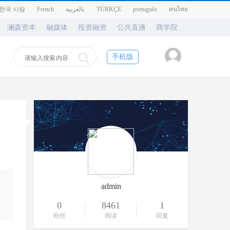
한국 사람
French
بالعربية
TÜRKÇE
português
คนไทย
澜森资本
融媒体
投资融资
公共直播
商学院
手机版
admin
0
8461
1
粉丝
阅读
回复