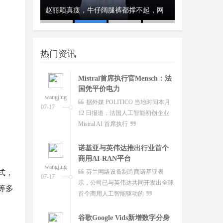
澳大利亚将推出其人工智能标
、瑞典和美
赵丽颖真瘦，牛仔阔腿裤都撑不起，网
经济工作会议
开工首日晒“
准并在政府内设
wangjing
澳大利亚联邦政府当地时间今日
友：这
队
07-17
宣布将推出其人工智能标准并在总理
热门资讯
和内阁部内设立人工智
Mistral首席执行官Mensch：法
国凭平价电力
wangjing
据外媒 POLITICO 当地时间本月
07-17
12 日报道，法国人工智能初创企业
Mistral AI 首席执行
诺基亚与英伟达推出行业首个
商用AI-RAN平台
wangjing
式，
芬兰网络设备制造商诺基亚表
07-17
示，公司已与英伟达共同开发出全球
等多
首个商用人工智能驱动的
谷歌Google Vids新增数字分身