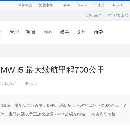
简体中文
繁體中文
English
Russian
日本語
Deutsch
创投基金
孵化加速器
本
管理
项目
园区
峰会
文库
商学
W i5 最大续航里程700公里
看:
135964
评论: 0
|
长轴距版在广州车展全球首发，BMW 5系历史上首次推出纯电动BMW i5。全
此外，宝马集团表示正加快建设“BMW超级充电站”，大功率充电桩 ...