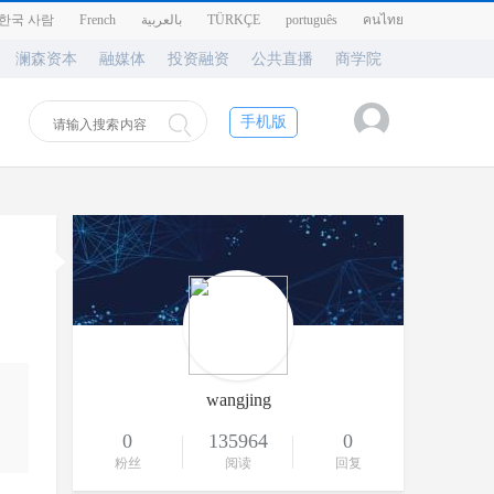
한국 사람
French
بالعربية
TÜRKÇE
português
คนไทย
澜森资本
融媒体
投资融资
公共直播
商学院
手机版
wangjing
0
135964
0
粉丝
阅读
回复