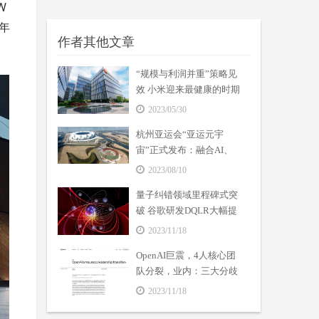
W
年
作者其他文章
“规模与利润并重”策略见
效 小米迎来最健康的时期
2023/05/30
杭州亚运会“亚运元宇
宙”正式发布：融合AI、
VR等数字技术
2023/08/10
量子纠错领域里程碑式突
破 谷歌研发DQLR大幅提
高量子计算机可靠性
2023/11/18
OpenAI巨震，4人核心团
队分裂，业内：三大分歧
成焦点
2023/11/18