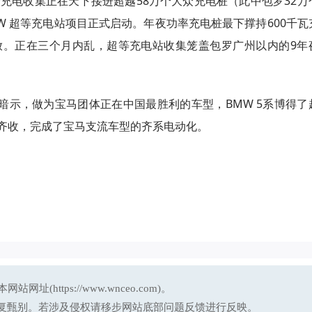
众充电收集正在天下接进超越58万个大众充电桩（此中包罗32万
MW 超等充电站项目正式启动。年夜功率充电桩最下撑持600千瓦
放。正在三个月内乱，超等充电站收集笼盖包罗广州以内的9年
暗示，做为宝马团体正在中国最胜利的车型，BMW 5系博得了
昔日齐收，完成了宝马支流车型的齐系电动化。
ttps://www.wnceo.com)。
反复甄别。若涉及侵权请移步网站底部问题反馈进行反映。