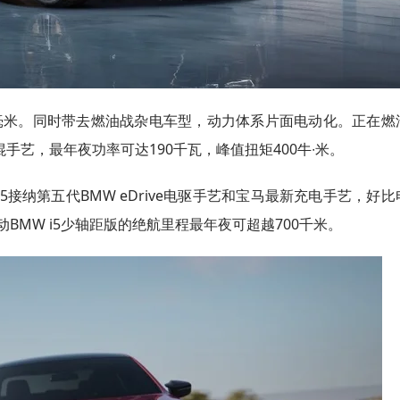
,105毫米。同时带去燃油战杂电车型，动力体系片面电动化。正在燃
手艺，最年夜功率可达190千瓦，峰值扭矩400牛∙米。
i5接纳第五代BMW eDrive电驱手艺和宝马最新充电手艺，好比
MW i5少轴距版的绝航里程最年夜可超越700千米。