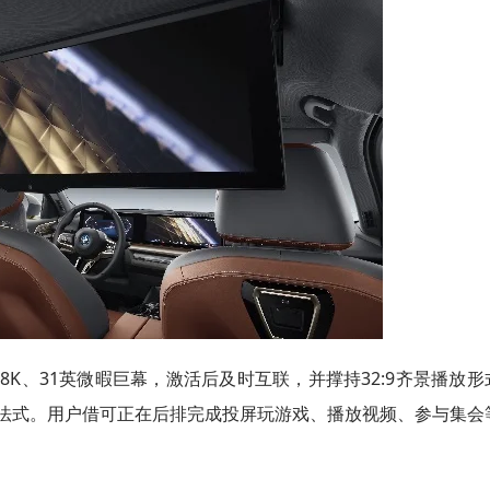
2023年全球创新指数：瑞士
国领跑
8K、31英微暇巨幕，激活后及时互联，并撑持32:9齐景播放形
法式。用户借可正在后排完成投屏玩游戏、播放视频、参与集会