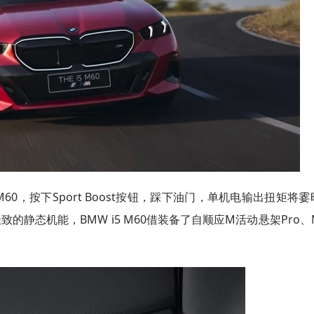
60，按下Sport Boost按钮，踩下油门，单机电输出扭矩将霎
致的静态机能，BMW i5 M60借装备了自顺应M活动悬架Pro、