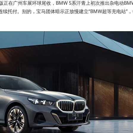
轴距版正在广州车展环球尾收，BMW 5系汗青上初次推出杂电动BM
，并连续托付。别的，宝马团体暗示正放慢建立“BMW超等充电站”，