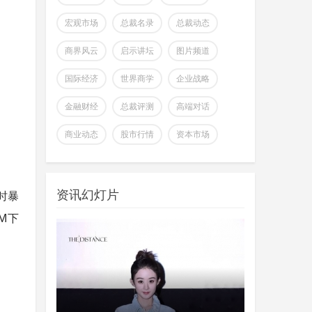
宏观市场
总裁名录
总裁动态
商界风云
启示讲坛
图片频道
国际经济
世界商学
企业战略
金融财经
总裁评测
高端对话
全球首个可变形个人机器人，
商业动态
股市行情
资本市场
上纬新材启元T1
wangjing
上纬新材今日官宣，全球首个可
07-17
变形个人机器人 —— 启元 T，正式
时暴
资讯幻灯片
登场。据介绍，上纬新
M下
超越Opus 4.7美国顶级大模型
Kimi K3即将发
wangjing
这个月会有多款国产重量级大模
07-17
型发布，除了DeepSeek V4正式版之
外，最受关注的当属月