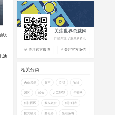
关注世界总裁网
油版
扫描关注,了解最新资讯
关注官方微博
关注官方微信
电池
实时了解财经信息
掌握市场风云动态
相关分类
助力商场共赢至胜
改变你所看到的世界
头条资讯
资本
管理
项目
园区
峰会
人工智能
元资讯
科技园区
数实融合
科技研发
投资融资
孵化器
赢在策略