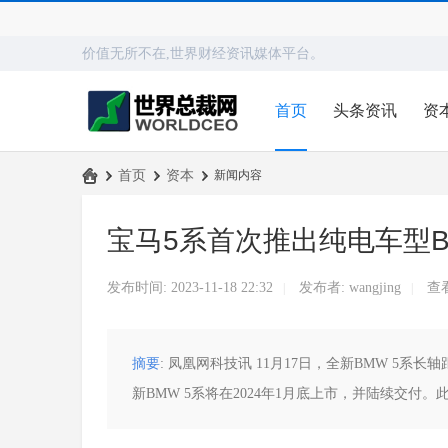
价值无所不在,世界财经资讯媒体平台。
首页
头条资讯
资
›
首页
›
资本
›
新闻内容
世
宝马5系首次推出纯电车型BM
界
总
发布时间: 2023-11-18 22:32
发布者:
wangjing
查
|
|
裁
网
摘要
: 凤凰网科技讯 11月17日，全新BMW 5系
新BMW 5系将在2024年1月底上市，并陆续交付。