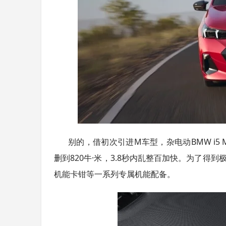
别的，借初次引进M车型，杂电动BMW i5 M
删到820牛·米，3.8秒内乱整百加快。为了得到极
机能卡钳等一系列专属机能配备。