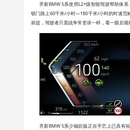
齐新BMW 5系使用L2+级智能驾驶帮助
锁门路上60千米/小时—180千米/小时的时
前提，驾驶者只需战争常变讲一样，看一眼后视
齐新BMW 5系少轴距版正在手艺上已具有