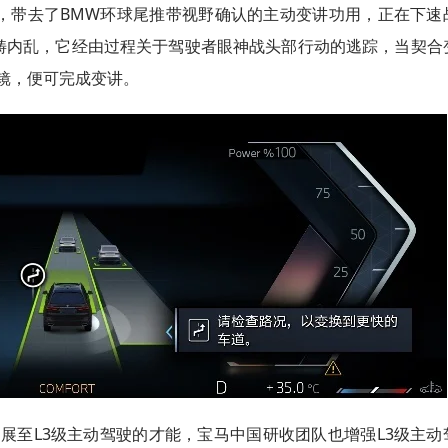
体系，带去了BMW环球尾推带视野确认的主动变讲功用，正在下速
速范畴内乱，它经由过程关于驾驶者眼神战头部行动的逃踪，当契合
镜，便可完成变讲。
拓展至L3级主动驾驶的才能，宝马中国研收团队也增强L3级主动