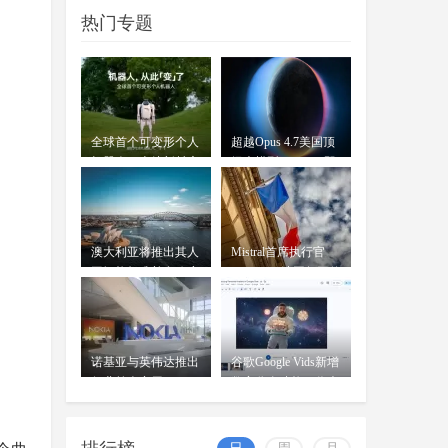
等了两年，国行苹果AI终于要来
07-17
热门专题
了。7月15日，网信办发布公
告，"Apple智能"正式完成备案
OpenAI前女CTO创业发布首款
AI模型：借鉴中
wangjing
全球首个可变形个人
超越Opus 4.7美国顶
穆拉蒂凤凰网科技讯 北京时间7月
07-17
机器人，上纬新材启
级大模型 Kimi K3即
16日，据《华尔街日报》报道，
元T1
将发
OpenAI前首席技术官米拉
澳大利亚将推出其人
Mistral首席执行官
工智能标准并在政府
Mensch：法国凭平价
内设
电力
诺基亚与英伟达推出
谷歌Google Vids新增
行业首个商用AI-
数字分身功能：你也
RAN平台
可