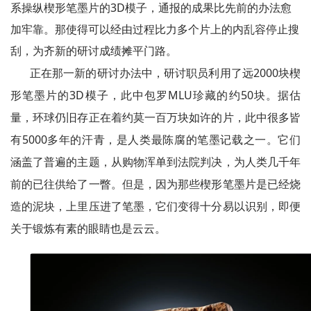
系操纵楔形笔墨片的3D模子，通报的成果比先前的办法愈
加牢靠。那使得可以经由过程比力多个片上的内乱容停止搜
刮，为齐新的研讨成绩摊平门路。
正在那一新的研讨办法中，研讨职员利用了远2000块楔
形笔墨片的3D模子，此中包罗MLU珍藏的约50块。据估
量，环球仍旧存正在着约莫一百万块如许的片，此中很多皆
有5000多年的汗青，是人类最陈腐的笔墨记载之一。它们
涵盖了普遍的主题，从购物浑单到法院判决，为人类几千年
前的已往供给了一瞥。但是，因为那些楔形笔墨片是已经烧
造的泥块，上里压进了笔墨，它们变得十分易以识别，即便
关于锻炼有素的眼睛也是云云。