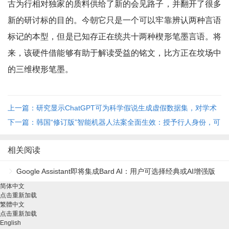
古为行相对独家的质料供给了新的会见路子，并翻开了很多
新的研讨标的目的。今朝它只是一个可以牢靠辨认两种言语
标记的本型，但是已知存正在统共十两种楔形笔墨言语。将
来，该硬件借能够有助于解读受益的铭文，比方正在坟场中
的三维楔形笔墨。
上一篇：研究显示ChatGPT可为科学假说生成虚假数据集，对学术
诚信造成威胁
下一篇：韩国“修订版”智能机器人法案全面生效：授予行人身份，可
在人行道通行
相关阅读
Google Assistant即将集成Bard AI：用户可选择经典或AI增强版
简体中文
本
点击重新加载
繁體中文
点击重新加载
English