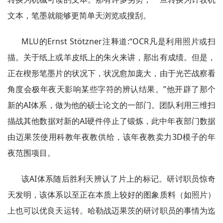
文本，笔墨就能够更简单天浏览或搜刮。
MLU的Ernst Stötzner注释道:“OCR凡是利用照片或扫
描。关于纸上或羊皮纸上的朱火来讲，那出有成绩。但是，
正在楔形笔墨片的状况下，状况愈加庞大，由于光芒战察看
角度会极年夜天影响某些字符的辨认结果。”他开辟了那个
新的AI体系，做为他的硕士论文的一部门。团队利用三维扫
描战其他数据对新的AI硬件停止了锻炼，此中年夜部门数据
由迈果茨使用科教年夜教供给，该年夜教卖力3D模子的年
夜范围项目。
该AI体系随后胜利天辨认了片上的标记。研讨职员惊奇
天发明，该体系以至正在本质上较好的图象质料（如照片）
上也可以优良天运转。哈勒战迈果茨的研讨职员的事情为迄