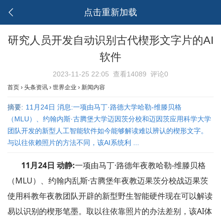
点击重新加载
研究人员开发自动识别古代楔形文字片的AI
软件
2023-11-25 22:05
查看14089
评论0
首页
›
头条资讯
›
世界企业
›
新闻内容
摘要:
11月24日 消息:一项由马丁·路德大学哈勒-维滕贝格
（MLU）、约翰内斯·古腾堡大学迈因茨分校和迈因茨应用科学大学
团队开发的新型人工智能软件如今能够解读难以辨认的楔形文字。
与以往依赖照片的方法不同，该AI系统利 ...
11月24日 动静:
一项由马丁·路德年夜教哈勒-维滕贝格
（MLU）、约翰内乱斯·古腾堡年夜教迈果茨分校战迈果茨
使用科教年夜教团队开辟的新型野生智能硬件现在可以解读
易以识别的楔形笔墨。取以往依靠照片的办法差别，该AI体