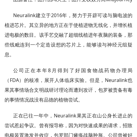
Neuralink建立于2016年，努力于开辟可读与脑电波的
植进芯片。其立异的地方正在于使植进物无线化，并增长植
进电极的数目。该手艺交融了超细线植进年夜脑的装备，那
些线毗连到一个定造设想的芯片上，能够读与神经元组疑
息。
公司正在本年8月得到了好国食物战药物办理局
（FDA）的核准，展开人体临床实验。但是，Neuralink也
果其事情场合文明战研讨理论而遭到攻讦，包罗被责备有毒
的事情情况战没有品德的植物尝试。
正在已往一年中，Neuralink果其正在山公身长进止的
尝试惹起争议。曾有报导称，因为对快速成果的请求，招致
电极装置激发并收症，包罗部门瘫痪战脑肿胀。公司曾被好