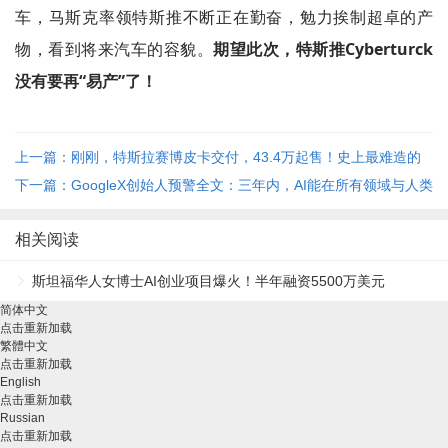
车，马斯克率领特斯推不断正在勤奋，勉力挨制超卓的产
物，看到将来汽车的容貌。
期望此次，特斯推Cyberturck
没有要再“易产”了！
上一篇：刚刚，特斯拉赛博皮卡交付，43.4万起售！史上最难造的
车，比保时捷快比福特猛
下一篇：GoogleX创始人预警全文：三年内，AI能在所有领域与人类
智力工作者媲美
相关阅读
斯坦福华人女博士AI创业项目爆火！半年融资5500万美元
简体中文
点击重新加载
繁體中文
点击重新加载
English
点击重新加载
Russian
点击重新加载