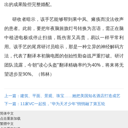
出的成果险些完整婚配。
研收者暗示，该手艺能够帮到果中风、瘫痪而没法收声
的患者。此前，要把年夜脑旌旗灯号转换为言语，需正在脑
中植进电极或停止扫描，既伤害又高贵，易以一样平常利
用。该手艺的尾席研讨员暗示，那是一种立异的神经解码方
法，代表了翻译本初脑电图的创始性勤奋战严重打破。研讨
团队流露，今朝“读心头盔”翻译精确率约为40%，将来将无
望进步至90%。（韩林）
上一篇：建筑、平面、景观、珠宝……她把美国知名酒店打造成艺
术馆
下一篇：11家VC一起投，“华为天才少年”悄悄融了第五轮
简体中文
点击重新加载
繁體中文