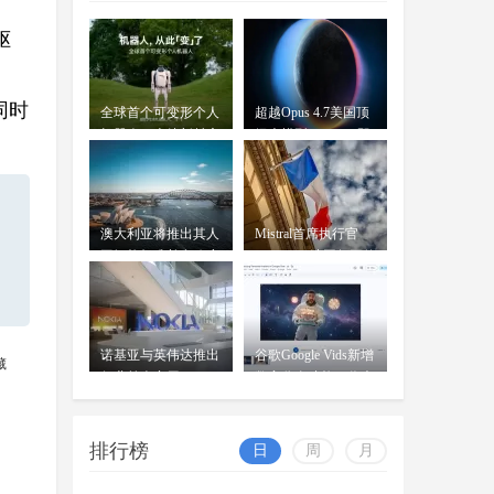
告，"Apple智能"正式完成备案
驱
OpenAI前女CTO创业发布首款
AI模型：借鉴中
同时
全球首个可变形个人
超越Opus 4.7美国顶
wangjing
穆拉蒂凤凰网科技讯 北京时间7月
机器人，上纬新材启
级大模型 Kimi K3即
07-17
16日，据《华尔街日报》报道，
元T1
将发
OpenAI前首席技术官米拉
澳大利亚将推出其人
Mistral首席执行官
工智能标准并在政府
Mensch：法国凭平价
内设
电力
诺基亚与英伟达推出
谷歌Google Vids新增
藏
行业首个商用AI-
数字分身功能：你也
RAN平台
可
排行榜
日
周
月