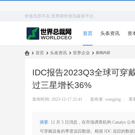
价值无所不在,世界财经资讯媒体平台。
首页
头条资讯
资
›
首页
›
头条资讯
›
世界企业
›
新闻内容
世
IDC报告2023Q3全球可
界
总
过三星增长36%
裁
网
发布时间: 2023-12-17 22:41
发布者:
wangjing
查
|
|
摘要
: 12 月 5 日消息，在市场调查机构 Canaly
可穿戴设备的季度追踪数据。根据 IDC 追踪的数据显示，