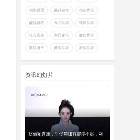
招商联盟
藏品鉴赏
创业世界
能源材料
食品世界
环保世界
社会观察
家居家电
健康世界
全球首个可变形个人机器人，
数码电子
商务世界
游戏世界
上纬新材启元T1
wangjing
上纬新材今日官宣，全球首个可
07-17
变形个人机器人 —— 启元 T，正式
资讯幻灯片
登场。据介绍，上纬新
超越Opus 4.7美国顶级大模型
Kimi K3即将发
wangjing
这个月会有多款国产重量级大模
07-17
型发布，除了DeepSeek V4正式版之
外，最受关注的当属月
、瑞典和美
赵丽颖真瘦，牛仔阔腿裤都撑不起，网
经济工作会议
开工首日晒“
澳大利亚将推出其人工智能标