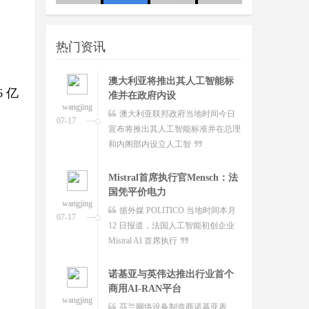
准并在政府内设
wangjing
澳大利亚联邦政府当地时间今日
友：这
队
07-17
宣布将推出其人工智能标准并在总理
热门资讯
和内阁部内设立人工智
Mistral首席执行官Mensch：法
6 亿
国凭平价电力
wangjing
据外媒 POLITICO 当地时间本月
07-17
12 日报道，法国人工智能初创企业
Mistral AI 首席执行
诺基亚与英伟达推出行业首个
商用AI-RAN平台
wangjing
芬兰网络设备制造商诺基亚表
07-17
示，公司已与英伟达共同开发出全球
首个商用人工智能驱动的
谷歌Google Vids新增数字分身
功能：你也可
wangjing