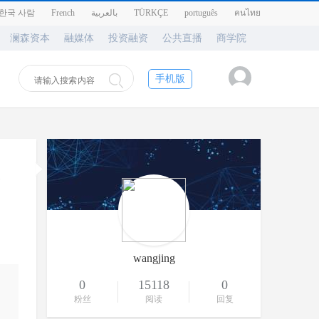
한국 사람
French
بالعربية
TÜRKÇE
português
คนไทย
澜森资本
融媒体
投资融资
公共直播
商学院
手机版
超
wangjing
0
15118
0
粉丝
阅读
回复