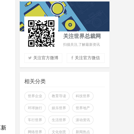
关注世界总裁网
扫描关注,了解最新资讯
关注官方微博
关注官方微信
实时了解财经信息
掌握市场风云动态
相关分类
助力商场共赢至胜
改变你所看到的世界
世界企业
教育导读
科技世界
环球旅行
娱乐世界
世界地产
车行世界
生活世界
滚动资讯
革新
网络世界
文化创意
新闻热点