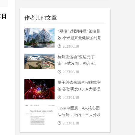
昨日
作者其他文章
“规模与利润并重”策略见
效 小米迎来最健康的时期
2023/05/30
杭州亚运会“亚运元宇
宙”正式发布：融合AI、
VR等数字技术
2023/08/10
量子纠错领域里程碑式突
破 谷歌研发DQLR大幅提
高量子计算机可靠性
2023/11/18
OpenAI巨震，4人核心团
队分裂，业内：三大分歧
成焦点
2023/11/18