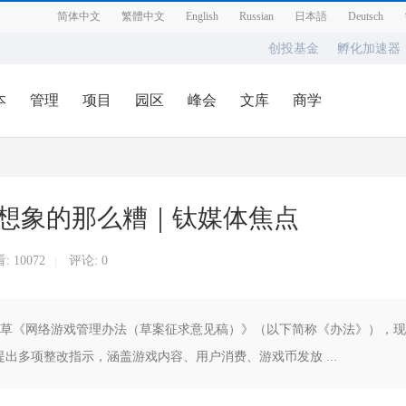
简体中文
繁體中文
English
Russian
日本語
Deutsch
创投基金
孵化加速器
本
管理
项目
园区
峰会
文库
商学
想象的那么糟｜钛媒体焦点
看:
10072
评论: 0
|
版署起草《网络游戏管理办法（草案征求意见稿）》（以下简称《办法》），现
出多项整改指示，涵盖游戏内容、用户消费、游戏币发放 ...