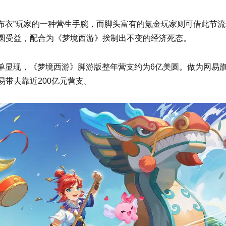
“布衣”玩家的一种营生手腕，而脚头富有的氪金玩家则可借此节流
圆受益，配合为《梦境西游》挨制出不变的经济死态。
出榜单显现，《梦境西游》脚游版整年营支约为6亿美圆。做为网易
带去靠近200亿元营支。