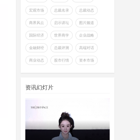
宏观市场
总裁名录
总裁动态
商界风云
启示讲坛
图片频道
国际经济
世界商学
企业战略
金融财经
总裁评测
高端对话
全球首个可变形个人机器人，
商业动态
股市行情
资本市场
上纬新材启元T1
wangjing
上纬新材今日官宣，全球首个可
07-17
变形个人机器人 —— 启元 T，正式
资讯幻灯片
登场。据介绍，上纬新
超越Opus 4.7美国顶级大模型
Kimi K3即将发
wangjing
这个月会有多款国产重量级大模
07-17
型发布，除了DeepSeek V4正式版之
外，最受关注的当属月