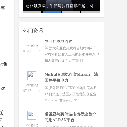
澳大利亚将推出其人工智能标
、瑞典和美
赵丽颖真瘦，牛仔阔腿裤都撑不起，网
经济工作会议
开工首日晒“
集等
准并在政府内设
wangjing
澳大利亚联邦政府当地时间今日
友：这
队
07-17
宣布将推出其人工智能标准并在总理
热门资讯
和内阁部内设立人工智
Mistral首席执行官Mensch：法
国凭平价电力
wangjing
据外媒 POLITICO 当地时间本月
07-17
收集
12 日报道，法国人工智能初创企业
Mistral AI 首席执行
诺基亚与英伟达推出行业首个
游戏
商用AI-RAN平台
wangjing
芬兰网络设备制造商诺基亚表
07-17
示，公司已与英伟达共同开发出全球
首个商用人工智能驱动的
游
玩
谷歌Google Vids新增数字分身