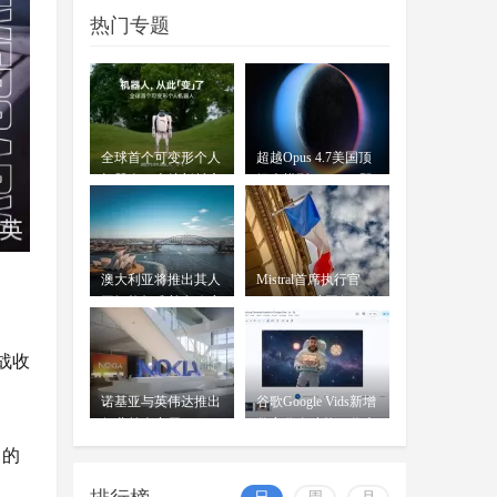
等了两年，国行苹果AI终于要来
07-17
热门专题
了。7月15日，网信办发布公
告，"Apple智能"正式完成备案
OpenAI前女CTO创业发布首款
AI模型：借鉴中
wangjing
全球首个可变形个人
超越Opus 4.7美国顶
穆拉蒂凤凰网科技讯 北京时间7月
07-17
机器人，上纬新材启
级大模型 Kimi K3即
16日，据《华尔街日报》报道，
元T1
将发
OpenAI前首席技术官米拉
澳大利亚将推出其人
Mistral首席执行官
工智能标准并在政府
Mensch：法国凭平价
内设
电力
战收
诺基亚与英伟达推出
谷歌Google Vids新增
行业首个商用AI-
数字分身功能：你也
RAN平台
可
中的