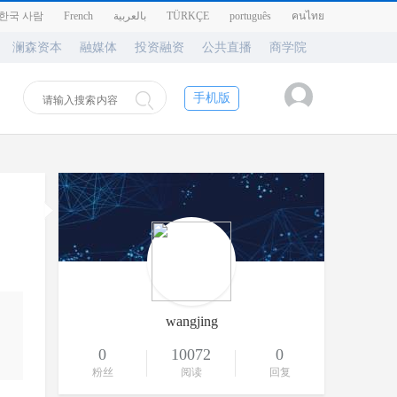
한국 사람
French
بالعربية
TÜRKÇE
português
คนไทย
澜森资本
融媒体
投资融资
公共直播
商学院
手机版
wangjing
0
10072
0
粉丝
阅读
回复