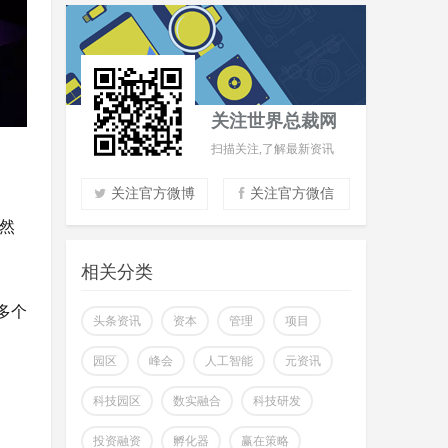
关注世界总裁网
扫描关注,了解最新资讯
关注官方微博
关注官方微信
然
实时了解财经信息
掌握市场风云动态
相关分类
助力商场共赢至胜
多个
改变你所看到的世界
头条资讯
资本
管理
项目
园区
峰会
人工智能
元资讯
科技园区
数实融合
科技研发
投资融资
孵化器
赢在策略