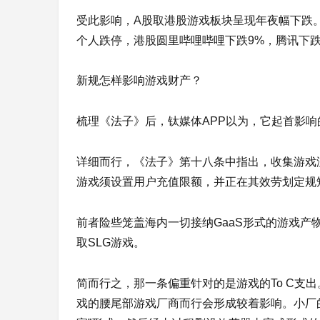
受此影响，A股取港股游戏板块呈现年夜幅下跌
4
个人跌停，港股圆里哔哩哔哩下跌9%，腾讯下跌1
新规怎样影响游戏财产？
梳理《法子》后，钛媒体APP以为，它起首影
详细而行，《法子》第十八条中指出，收集游戏
游戏须设置用户充值限额，并正在其效劳划定规
前者险些笼盖海内一切接纳GaaS形式的游戏产物
取SLG游戏。
简而行之，那一条偏重针对的是游戏的To C支
戏的腰尾部游戏厂商而行会形成较着影响。小厂的游