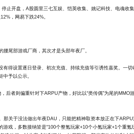
2023年全球创新指数：瑞士
。停止开盘，A股圆里三七互娱、恺英收集、姚记科技、电魂收
2%，网易下跌24%。
国领跑
响的腰尾部游戏厂商，其次才是头部年夜厂。
没有得设置逐日登录、初次充值、持续充值等引诱性嘉奖。一切
矩中予以公示。
，后者则偏重针对下ARPU产物，好比以“类传偶”为尾的MMO
出。那关于没法做出年夜DAU，只能把精神取资本放正在下ARPU
戏，多数接纳皆是“100个整氪玩家+10个小氪玩家+1个重氪