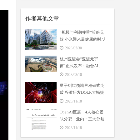
作者其他文章
“规模与利润并重”策略见
效 小米迎来最健康的时期
2023/05/30
杭州亚运会“亚运元宇
宙”正式发布：融合AI、
VR等数字技术
2023/08/10
量子纠错领域里程碑式突
破 谷歌研发DQLR大幅提
高量子计算机可靠性
2023/11/18
OpenAI巨震，4人核心团
队分裂，业内：三大分歧
成焦点
2023/11/18