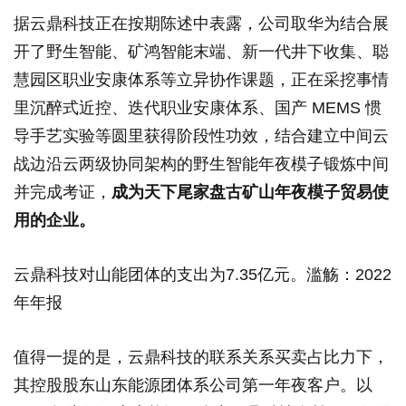
据云鼎科技正在按期陈述中表露，公司
取华为结合展
开了野生智能、矿鸿智能末端、新一代井下收集、聪
慧园区职业安康体系等立异协作课题，正在采挖事情
里沉醉式近控、迭代职业安康体系、国产 MEMS 惯
导手艺实验等圆里获得阶段性功效，结合建立中间云
战边沿云两级协同架构的野生智能年夜模子锻炼中间
并完成考证，
成为天下尾家盘古矿山年夜模子贸易使
用的企业。
云鼎科技对山能团体的支出为7.35亿元。滥觞：2022
年年报
值得一提的是，云鼎科技的联系关系买卖占比力下，
其控股股东山东能源团体系公司第一年夜客户。以