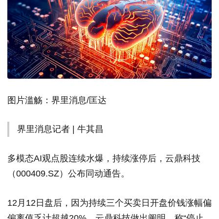
图片滥觞：界里消息/匡达
界里消息记者 |
牛其昌
多模态AI观点股连续水爆，
持续涨停后，云鼎科技
（000409.SZ）公布同动通告。
12月12日盘后，因为持续三个买卖日开盘价钱涨幅偏
偏离值乏计超越20%，云鼎科技做出阐明，称“停止