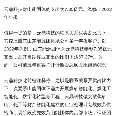
云鼎科技对山能团体的支出为7.35亿元。滥觞：2022
年年报
值得一提的是，云鼎科技的联系关系买卖占比力下，
其控股股东山东能源团体系公司第一年夜客户。以
2022年为例，山东能源团体为云鼎科技奉献7.35亿元
支出，占其当期停业支出的比例下达67.37%。别
的，公司前五年夜客户开计贩卖总额占比超越80%。
云鼎科技此前曾注释称，之以是联系关系买卖占比力
下，次要系山能团体正鼎力开展煤矿智能化、煤化工
智能化、数字化转型等工程，云鼎科技做为散焦矿
山、化工等财产智能化建立的止业处理计划战效劳供
给商，现阶段劣先效劳山能团体内乱部市场，保证团