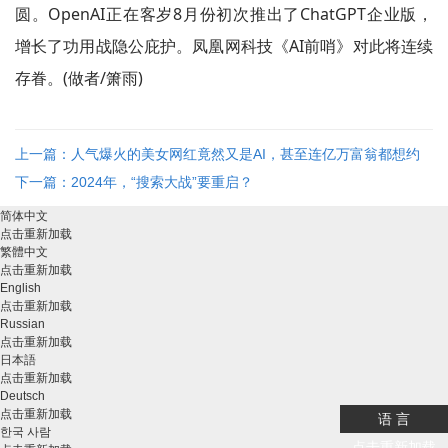
圆。OpenAI正在客岁8月份初次推出了ChatGPT企业版，
增长了功用战隐公庇护。凤凰网科技《AI前哨》对此将连续
存眷。(做者/箫雨)
上一篇：人气爆火的美女网红竟然又是AI，甚至连亿万富翁都想约
她
下一篇：2024年，“搜索大战”要重启？
简体中文
点击重新加载
繁體中文
点击重新加载
English
点击重新加载
Russian
点击重新加载
日本語
点击重新加载
Deutsch
点击重新加载
语 言
한국 사람
点击重新加载