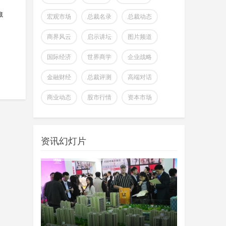
藏
宏观市场
总裁名录
总裁动态
全球首个可变形个人机器人，
上纬新材启元T1
商界风云
启示讲坛
图片频道
wangjing
上纬新材今日官宣，全球首个可
07-17
国际经济
世界商学
企业战略
变形个人机器人 —— 启元 T，正式
登场。据介绍，上纬新
金融财经
总裁评测
高端对话
超越Opus 4.7美国顶级大模型
商业动态
股市行情
资本市场
Kimi K3即将发
wangjing
这个月会有多款国产重量级大模
07-17
型发布，除了DeepSeek V4正式版之
资讯幻灯片
外，最受关注的当属月
澳大利亚将推出其人工智能标
准并在政府内设
wangjing
澳大利亚联邦政府当地时间今日
07-17
宣布将推出其人工智能标准并在总理
和内阁部内设立人工智