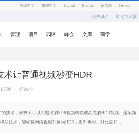
简体中文
繁體中文
English
Russian
日本語
Deutsch
创投基金
孵化加速器
本
管理
项目
园区
峰会
文库
商学
AI技术让普通视频秒变HDR
:
18709
评论: 0
|
eo HDR”的技术，该技术可以将黯淡的SDR视频转换成高亮的HDR视频。这项新
张量核心和AI技术，能够将网络视频升格为HDR，提升色彩、对比度和 ...