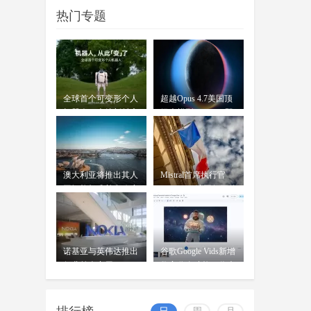
穆拉蒂凤凰网科技讯 北京时间7月
07-17
热门专题
16日，据《华尔街日报》报道，
OpenAI前首席技术官米拉
全球首个可变形个人
超越Opus 4.7美国顶
机器人，上纬新材启
级大模型 Kimi K3即
元T1
将发
澳大利亚将推出其人
Mistral首席执行官
工智能标准并在政府
Mensch：法国凭平价
内设
电力
诺基亚与英伟达推出
谷歌Google Vids新增
行业首个商用AI-
数字分身功能：你也
RAN平台
可