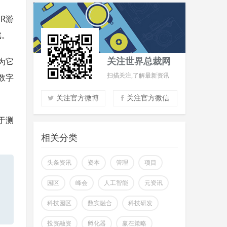
R游
戏。
以为它
关注世界总裁网
数字
扫描关注,了解最新资讯
关注官方微博
关注官方微信
处于测
实时了解财经信息
掌握市场风云动态
相关分类
助力商场共赢至胜
改变你所看到的世界
头条资讯
资本
管理
项目
园区
峰会
人工智能
元资讯
科技园区
数实融合
科技研发
投资融资
孵化器
赢在策略