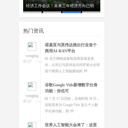
Mistral首席执行官Mensch：法
、瑞典和美
撑不起，网
经济工作会议！未来三年经济方向已明
开工首日晒“
国凭平价电力
wangjing
据外媒 POLITICO 当地时间本月
队
07-17
12 日报道，法国人工智能初创企业
热门资讯
Mistral AI 首席执行
诺基亚与英伟达推出行业首个
商用AI-RAN平台
wangjing
芬兰网络设备制造商诺基亚表
07-17
示，公司已与英伟达共同开发出全球
首个商用人工智能驱动的
谷歌Google Vids新增数字分身
功能：你也可
wangjing
7 月 17 日消息，当地时间 16 日，
07-17
谷歌宣布为 Google Vids 加入个人数
字分身功能，用
世界人工智能大会来了：这里