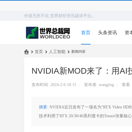
价值无所不在,世界财经资讯媒体平台。
首页
头条资讯
资
›
首页
›
人工智能
›
新闻内容
世
NVIDIA新MOD来了：用
界
总
发布时间: 2024-2-6 18:15
发布者:
wangjing
查看
|
|
裁
网
摘要
: NVIDIA近日发布了一项名为“RTX Vid
技术利用了RTX 20/30/40系列显卡的Tensor