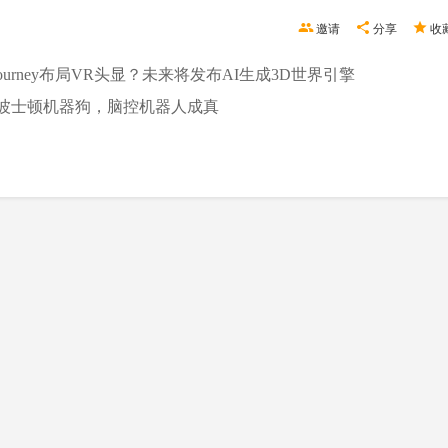
邀请
分享
收
djourney布局VR头显？未来将发布AI生成3D世界引擎
制波士顿机器狗，脑控机器人成真