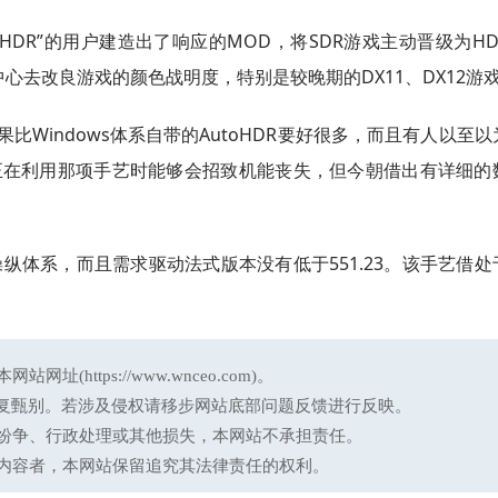
ueHDR”的用户建造出了响应的MOD，将SDR游戏主动晋级为HD
or中心去改良游戏的颜色战明度，特别是较晚期的DX11、DX12游
结果比Windows体系自带的AutoHDR要好很多，而且有人以至
正在利用那项手艺时能够会招致机能丧失，但今朝借出有详细的
ows操纵体系，而且需求驱动法式版本没有低于551.23。该手艺借
ttps://www.wnceo.com)。
反复甄别。若涉及侵权请移步网站底部问题反馈进行反映。
纷争、行政处理或其他损失，本网站不承担责任。
内容者，本网站保留追究其法律责任的权利。