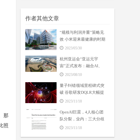
作者其他文章
“规模与利润并重”策略见
效 小米迎来最健康的时期
2023/05/30
杭州亚运会“亚运元宇
宙”正式发布：融合AI、
VR等数字技术
2023/08/10
量子纠错领域里程碑式突
破 谷歌研发DQLR大幅提
高量子计算机可靠性
2023/11/18
OpenAI巨震，4人核心团
频。那
队分裂，业内：三大分歧
、比照
成焦点
2023/11/18